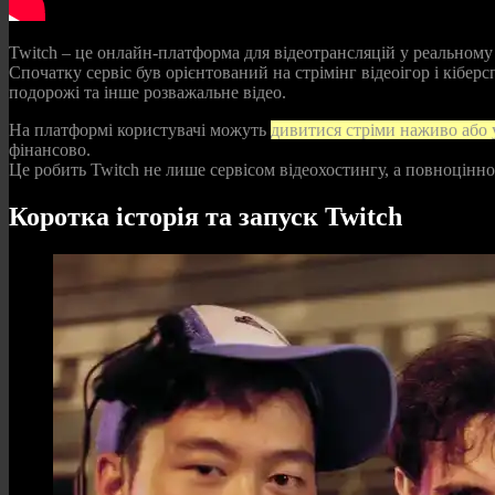
Twitch – це онлайн‑платформа для відеотрансляцій у реальному ч
Спочатку сервіс був орієнтований на стрімінг відеоігор і кібер
подорожі та інше розважальне відео.
На платформі користувачі можуть
дивитися стріми наживо або у
фінансово.
Це робить Twitch не лише сервісом відеохостингу, а повноцінн
Коротка історія та запуск Twitch