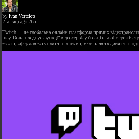
by
Ivan Vertelets
2 місяці ago
266
Twitch — це глобальна онлайн‑платформа прямих відеотрансляцій
шоу. Вона поєднує функції відеосервісу й соціальної мережі: ст
емоти, оформлюють платні підписки, надсилають донати й під