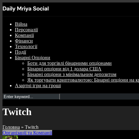
Війна
Персоналії
Компанії
Фінанси
Технології
Події
Бінарні Опціони
Боти для торгівлі бінарними опціонами
Бінарні опціони від 1 долара США
Бінарні опціони з мінімальним депозитом
Як торгувати криптовалютою: Бінарні опціони на к
Азартні ігри на гроші
Twitch
Головна
»
Twitch
Організації та Компанії