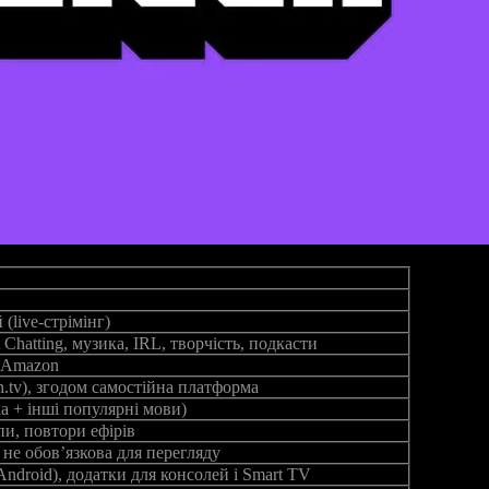
(live‑стрімінг)
t Chatting, музика, IRL, творчість, подкасти
я Amazon
in.tv), згодом самостійна платформа
а + інші популярні мови)
пи, повтори ефірів
 не обов’язкова для перегляду
 Android), додатки для консолей і Smart TV