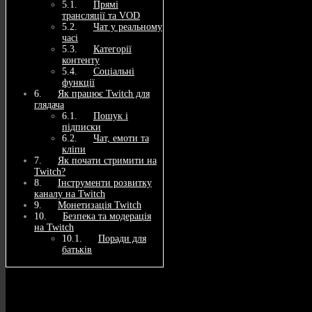
Прямі
трансляції та VOD
Чат у реальному
часі
Категорії
контенту
Соціальні
функції
Як працює Twitch для
глядача
Пошук і
підписки
Чат, емоти та
кліпи
Як почати стримити на
Twitch?
Інструменти розвитку
каналу на Twitch
Монетизація Twitch
Безпека та модерація
на Twitch
Поради для
батьків