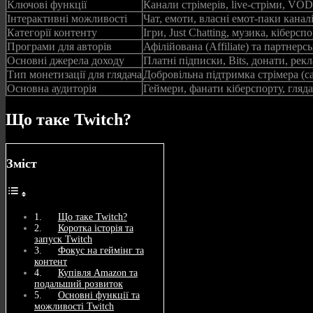
Ключові функції
Канали стрімерів, live‑стріми, VOD,
Інтерактивні можливості
Чат, емоти, власні емот‑паки каналі
Категорії контенту
Ігри, Just Chatting, музика, кіберсп
Програми для авторів
Афілійована (Affiliate) та партнерс
Основні джерела доходу
Платні підписки, Bits, донати, рекл
Тип монетизації для глядача
Добровільна підтримка стрімера (са
Основна аудиторія
Геймери, фанати кіберспорту, гляд
Що таке Twitch?
Зміст
Що таке Twitch?
Коротка історія та
запуск Twitch
Фокус на геймінг та
контент
Купівля Amazon та
подальший розвиток
Основні функції та
можливості Twitch