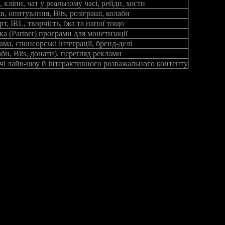
 кліпи, чат у реальному часі, рейди, хости
в, опитування, Bits, розіграші, колаби
орт, IRL, творчість, їжа та напої тощо
ька (Partner) програми для монетизації
ама, спонсорські інтеграції, бренд‑делі
би, Bits, донати), перегляд реклами
ачі лайв‑шоу й інтерактивного розважального контенту