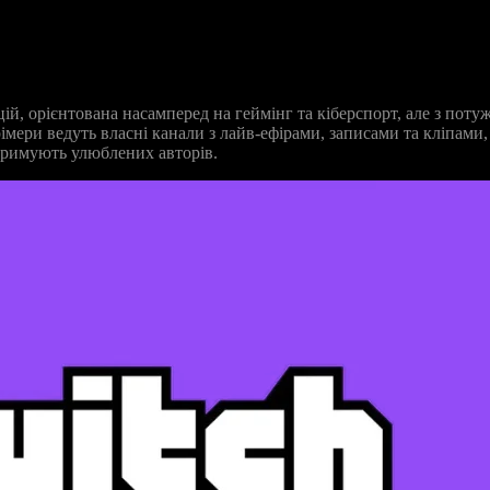
, орієнтована насамперед на геймінг та кіберспорт, але з потуж
рімери ведуть власні канали з лайв‑ефірами, записами та кліпами,
тримують улюблених авторів.