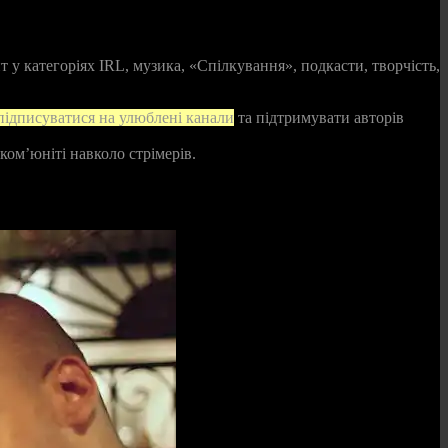
т у категоріях IRL, музика, «Спілкування», подкасти, творчість,
 підписуватися на улюблені канали
та підтримувати авторів
ком’юніті навколо стрімерів.