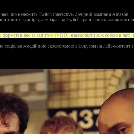
асі, що належить Twitch Interactive, дочірній компанії Amazon.
спортивних турнірів, але зараз на Twitch транслюють також контен
 форматі відео за запитом (VOD), взаємодіяти між собою в чаті,
ою соціально‑медійною екосистемою з фокусом на лайв‑контент і 