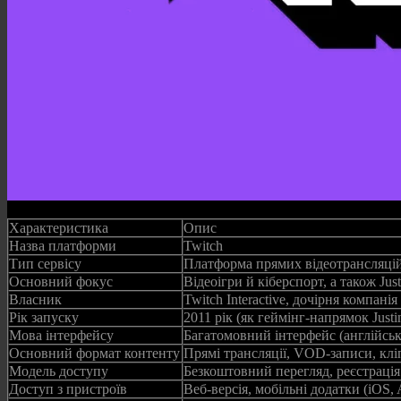
Характеристика
Опис
Назва платформи
Twitch
Тип сервісу
Платформа прямих відеотрансляцій 
Основний фокус
Відеоігри й кіберспорт, а також Jus
Власник
Twitch Interactive, дочірня компані
Рік запуску
2011 рік (як геймінг‑напрямок Just
Мова інтерфейсу
Багатомовний інтерфейс (англійськ
Основний формат контенту
Прямі трансляції, VOD‑записи, клі
Модель доступу
Безкоштовний перегляд, реєстрація
Доступ з пристроїв
Веб‑версія, мобільні додатки (iOS,