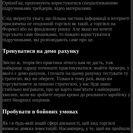
OptionFair, пропонують користуватися спеціалізованими
підручниками трейдерів, відео матеріалами.
Слід звернути увагу, що більша частина інформації в інтернеті
присвячена не опціонній торгівлі як такій, а торгівлі на
Форексі або на фондовому ринку. Але якщо ви хочете
торгувати саме бінаніками, то бажано користуватися
підручниками, які розповідають саме про це.
Тренуватися на демо рахунку
Звісно ж, теорія без практики нічого вам не дасть, тож
найкраще одразу починати практикуватися: знайти брокера, у
якого є демо-рахунок, і почати на цьому рахунку тестувати ту
стратегію, яку ви оберете. Тільки в тому разі, якщо ви
торгуватимете за певною стратегією, у вас буде шанс
стабільно вигравати, про це варто пам’ятати з найперших
хвилин, коли ви зробите перші кроки до реального заробітку у
світі бінарних опціонів.
Пробувати в бойових умовах
Як і в будь-якій іншій сфері діяльності, цей вид торгівлі
вимагає деяких інвестицій. Насамперед, у те, щоб ви пройшли