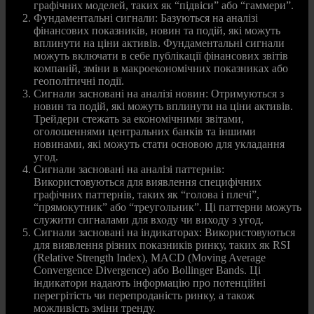
графічних моделей, таких як “підвіси” або “гаммери”.
Фундаментальні сигнали: Базуються на аналізі
фінансових показників, новин та подій, які можуть
вплинути на ціни активів. Фундаментальні сигнали
можуть включати в себе публікації фінансових звітів
компаній, зміни в макроекономічних показниках або
геополітичні події.
Сигнали засновані на аналізі новин: Отримуються з
новин та подій, які можуть вплинути на ціни активів.
Трейдери стежать за економічними звітами,
оголошеннями центральних банків та іншими
новинами, які можуть стати основою для укладання
угод.
Сигнали засновані на аналізі паттернів:
Використовуються для виявлення специфічних
графічних паттернів, таких як “голова і плечі”,
“прямокутник” або “треугольник”. Ці паттерни можуть
служити сигналами для входу чи виходу з угод.
Сигнали засновані на індикаторах: Використовуються
для виявлення різних показників ринку, таких як RSI
(Relative Strength Index), MACD (Moving Average
Convergence Divergence) або Bollinger Bands. Ці
індикатори надають інформацію про потенційні
перегрітість чи перепроданість ринку, а також
можливість зміни тренду.