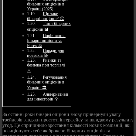
бінарних опціонів в
Україні (2025)
Що таке
бінарні опціони? 🤔
Типи бінарних
опціонів 📊
Порівняння:
Бінарні опціони vs
Forex ⚖️
Поради для
новачків 📝
Ризики та
безпека при торгівлі
⚠️
Регулювання
бінарних опціонів в
Україні 🏛️
Альтернативи
для інвесторів 💡
За останні роки бінарні опціони знову привернули увагу
трейдерів завдяки простоті інтерфейсу та швидкому результату
угод. Це спричинило зростання кількості нових компаній, які
позиціонують себе як брокери бінарних опціонів та