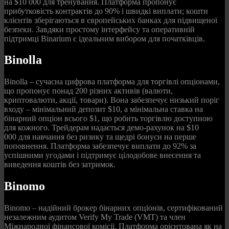
на $10 000 для тренування. Платформа пропонує
прибутковість контрактів до 90% і швидкі виплати; кошти
клієнтів зберігаються в європейських банках для підвищеної
безпеки. Завдяки простому інтерфейсу та оперативній
підтримці Binarium є ідеальним вибором для початківців.
Binolla
Binolla – сучасна цифрова платформа для торгівлі опціонами,
що пропонує понад 200 різних активів (валюти,
криптовалюти, акції, товари). Вона забезпечує низький поріг
входу – мінімальний депозит $10, а мінімальна ставка на
бінарний опціон всього $1, що робить торгівлю доступною
для кожного. Трейдерам надається демо-рахунок на $10
000 для навчання без ризику та щедрі бонуси на перше
поповнення. Платформа забезпечує виплати до 92% за
успішними угодами і підтримує цілодобове внесення та
виведення коштів без затримок.
Binomo
Binomo – надійний брокер бінарних опціонів, сертифікований
незалежним аудитом Verify My Trade (VMT) та член
Міжнародної фінансової комісії. Платформа орієнтована як на