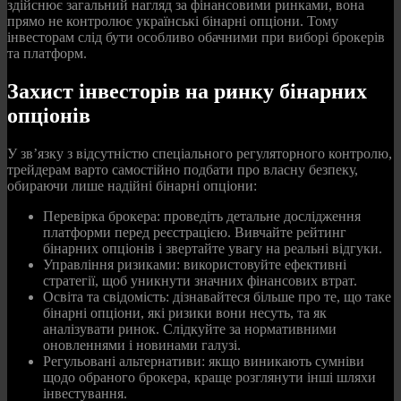
здійснює загальний нагляд за фінансовими ринками, вона
прямо не контролює українські бінарні опціони. Тому
інвесторам слід бути особливо обачними при виборі брокерів
та платформ.
Захист інвесторів на ринку бінарних
опціонів
У зв’язку з відсутністю спеціального регуляторного контролю,
трейдерам варто самостійно подбати про власну безпеку,
обираючи лише надійні бінарні опціони:
Перевірка брокера: проведіть детальне дослідження
платформи перед реєстрацією. Вивчайте рейтинг
бінарних опціонів і звертайте увагу на реальні відгуки.
Управління ризиками: використовуйте ефективні
стратегії, щоб уникнути значних фінансових втрат.
Освіта та свідомість: дізнавайтеся більше про те, що таке
бінарні опціони, які ризики вони несуть, та як
аналізувати ринок. Слідкуйте за нормативними
оновленнями і новинами галузі.
Регульовані альтернативи: якщо виникають сумніви
щодо обраного брокера, краще розглянути інші шляхи
інвестування.