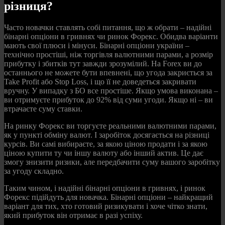
різниця?
Часто новачки ставлять собі питання, що ж обрати – надійні
бінарні опціони в гривнях чи ринок Форекс. Обидва варіанти
мають свої плюси і мінуси. Бінарні опціони україни –
технічно простіші, ніж торгівля валютними парами, а розмір
прибутку і збитків тут завжди зрозумілий. На Forex ви до
останнього не можете бути впевнені, що угода закриється за
Take Profit або Stop Loss, і що її не доведеться закривати
вручну. У випадку з БО все простіше. Якщо умова виконана –
ви отримуєте прибуток до 92% від суми угоди. Якщо ні – ви
втрачаєте суму ставки.
На ринку Форекс ви торгуєте реальними валютними парами,
як у пункті обміну валют. І заробіток досягається на різниці
курсів. Ви самі вибираєте, за якою ціною продати і за якою
ціною купити ту чи іншу валюту або інший актив. Це дає
змогу знизити ризики, але передбачити суму вашого заробітку
за угоду складно.
Таким чином, і надійні бінарні опціони в гривнях, і ринок
Форекс підійдуть для новачка. Бінарні опціони – найкращий
варіант для тих, хто готовий ризикувати і хоче чітко знати,
який прибуток він отримає в разі успіху.