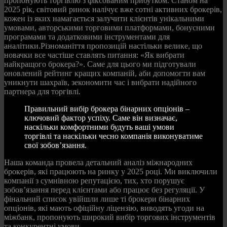
пропонують торгівлю з фіксованим прибутком. Станом на
2025 рік, світовий ринок налічує вже сотні активних брокерів,
кожен із яких намагається залучити клієнтів унікальними
умовами, авторськими торговими платформами, бонусними
програмами та додатковими інструментами для
аналітики.Різноманіття пропозицій настільки велике, що
новачки все частіше ставлять питання: «Як вибрати
найкращого брокера?». Саме для цього ми підготували
оновлений рейтинг кращих компаній, аби допомогти вам
уникнути шахраїв, зекономити час і вибрати надійного
партнера для торгівлі.
Правильний вибір брокера бінарних опціонів –
ключовий фактор успіху. Саме він визначає,
наскільки комфортними будуть ваші умови
торгівлі та наскільки чесно компанія виконуватиме
свої зобов’язання.
Наша команда провела детальний аналіз міжнародних
брокерів, які працюють на ринку у 2025 році. Ми виключили
компанії з сумнівною репутацією, тих, хто порушує
зобов’язання перед клієнтами або працює без регуляції. У
фінальний список увійшли лише ті брокери бінарних
опціонів, які мають офіційну ліцензію, виводять угоди на
міжбанк, пропонують широкий вибір торгових інструментів
та конкурентні умови.