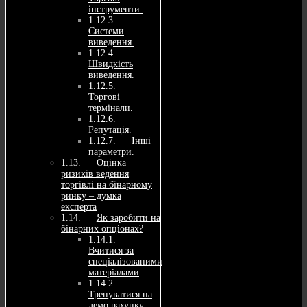
інструменти.
Системи
виведення.
Швидкість
виведення.
Торгові
термінали.
Репутація.
Інші
параметри.
Оцінка
ризиків ведення
торгівлі на бінарному
ринку – думка
експерта
Як заробити на
бінарних опціонах?
Вчитися за
спеціалізованими
матеріалами
Тренуватися на
демо рахунку