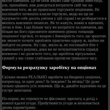
якісне навчання. Це не обов’язково саме грошові інвестиції,
але, принаймні, вам доведеться витратити свій час на
вивчення того, як же правильно торгувати опціонами. Не
поспішайте починати власне торгівлю, якщо ви ще не
відчуваєте себе досить умілим у цій справі і не розбираєтеся в
якихось важливих нюансах. Як то кажуть, важко в навчанні,
легко в бою. І що більше часу ви витратите на навчання, що
більше ви його присвятите вивченню різних тонкощів
опціонної торгівлі, то вищою є ймовірність того, що зрештою
ви зможете почати заробляти практично одразу ж, щойно ви
вийдете на ринок. Ну і ще, звісно ж, не поспішайте йти з
навчального рахунку, доки ви не почуватиметеся справді
впевнено і не досягнете того, що заробіток віртуальних
грошей у вас стане стабільним протягом тривалого часу.
Формула розрахунку заробітку на опціонах
Скільки можна РЕАЛЬНО заробити на бінарних опціонах,
наприклад, за один день? За тиждень? За місяць? Це дуже
сильно цікавить усіх новачків. Що ж, давайте відповімо на це
гостре запитання.
По-перше, ви отримуєте не фіксовану зарплату, а дохід з
кожної вдалої угоди. Прибутковість угоди ж визначається
двома параметрами: