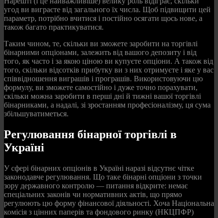
Нарешті (і це найважливіше) велику роль відіграє, скільки
угод ви виграєте від загального їх числа. Щоб підвищити цей
параметр, потрібно вчитися і постійно осягати щось нове, а
також багато практикуватися.
Таким чином, те, скільки ви зможете заробити на торгівлі
бінарними опціонами, залежить від вашого депозиту і від
того, як часто і за якою ціною ви купуєте опціони. А також від
того, скільки відсотків прибутку ви з них отримуєте і яке у вас
співвідношення виграшів і програшів. Використовуючи цю
формулу, ви зможете самостійно і дуже точно порахувати,
скільки можна заробити в перші дні й тижні вашої торгівлі
бінарниками, а надалі, зі зростанням професіоналізму, ця сума
збільшуватиметься.
Регулювання бінарної торгівлі в
Україні
У сфері бінарних опціонів в Україні наразі відсутнє чітке
законодавче регулювання. Що таке бінарні опціони з точки
зору державного контролю — питання відкрите: немає
спеціальних законів чи нормативних актів, що прямо
регулюють цю форму фінансової діяльності. Хоча Національна
комісія з цінних паперів та фондового ринку (НКЦПФР)