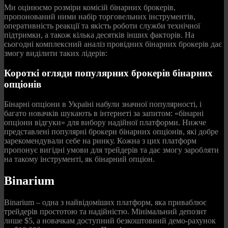
Ми оцінюємо розміри комісій бінарних брокерів,
пропонований ними набір торговельних інструментів,
оперативність реакції та якість роботи служби технічної
підтримки, а також кілька десятків інших факторів. На
сьогодні комплексний аналіз провідних бінарних брокерів дає
змогу виділити таких лідерів:
Короткі огляди популярних брокерів бінарних
опціонів
Бінарні опціони в Україні набули значної популярності, і
багато новачків шукають в інтернеті за запитом: «бінарні
опціони відгуки» для вибору надійної платформи. Нижче
представлені популярні брокери бінарних опціонів, які добре
зарекомендували себе на ринку. Кожна з цих платформ
пропонує вигідні умови для трейдерів та дає змогу заробляти
на такому інструменті, як бінарний опціон.
Binarium
Binarium – одна з найвідоміших платформ, яка приваблює
трейдерів простотою та надійністю. Мінімальний депозит
лише $5, а новачкам доступний безкоштовний демо-рахунок