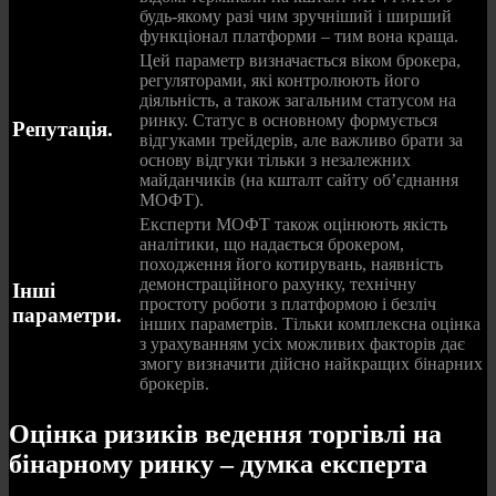
будь-якому разі чим зручніший і ширший
функціонал платформи – тим вона краща.
Цей параметр визначається віком брокера,
регуляторами, які контролюють його
діяльність, а також загальним статусом на
ринку. Статус в основному формується
Репутація.
відгуками трейдерів, але важливо брати за
основу відгуки тільки з незалежних
майданчиків (на кшталт сайту об’єднання
МОФТ).
Експерти МОФТ також оцінюють якість
аналітики, що надається брокером,
походження його котирувань, наявність
демонстраційного рахунку, технічну
Інші
простоту роботи з платформою і безліч
параметри.
інших параметрів. Тільки комплексна оцінка
з урахуванням усіх можливих факторів дає
змогу визначити дійсно найкращих бінарних
брокерів.
Оцінка ризиків ведення торгівлі на
бінарному ринку – думка експерта