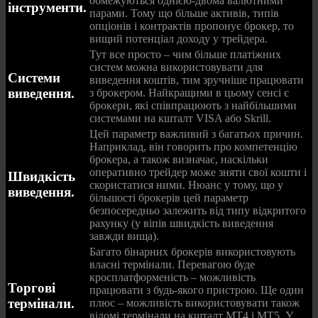
обмежуються однією-двома валютними
інструменти.
парами. Тому що більше активів, типів
опціонів і контрактів пропонує брокер, то
вищий потенціал доходу у трейдера.
Тут все просто – чим більше платіжних
систем можна використовувати для
Системи
виведення коштів, тим зручніше працювати
виведення.
з брокером. Найкращими в цьому сенсі є
брокери, які співпрацюють з найбільшими
системами на кшталт VISA або Skrill.
Цей параметр важливий з багатьох причин.
Наприклад, він говорить про компетенцію
брокера, а також визначає, наскільки
оперативно трейдер може зняти свої кошти і
Швидкість
скористатися ними. Нюанс у тому, що у
виведення.
більшості брокерів цей параметр
безпосередньо залежить від типу відкритого
рахунку (у віпів швидкість виведення
завжди вища).
Багато бінарних брокерів використовують
власні термінали. Перевагою буде
кросплатформеність – можливість
Торгові
працювати з будь-якого пристрою. Ще один
термінали.
плюс – можливість використовувати також
відомі термінали на кшталт МТ4 і МТ5. У