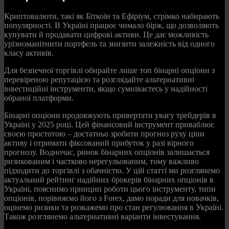
Криптовалюти, такі як Біткоїн та Ефіріум, стрімко набирають
популярності. В Україні працює чимало бірж, що дозволяють
купувати й продавати цифрові активи. Це дає можливість
урізноманітнити портфель та знизити залежність від одного
класу активів.
Для безпечної торгівлі обирайте лише топ бінарні опціони з
перевіреною репутацією та розглядайте альтернативні
інвестиційні інструменти, якщо сумніваєтесь у надійності
обраної платформи.
Бінарні опціони продовжують привертати увагу трейдерів в
Україні у 2025 році. Цей фінансовий інструмент приваблює
своєю простотою – достатньо зробити прогноз руху ціни
активу і отримати фіксований прибуток у разі вірного
прогнозу. Водночас, ринок бінарних опціонів залишається
ризикованим і частково нерегульованим, тому важливо
підходити до торгівлі з обачністю. У цій статті ми розглянемо
актуальний рейтинг надійних брокерів бінарних опціонів в
Україні, пояснимо принцип роботи цього інструменту, типи
опціонів, порівняємо його з Forex, дамо поради для новачків,
оцінемо ризики та розкажемо про стан регулювання в Україні.
Також розглянемо альтернативні варіанти інвестування.