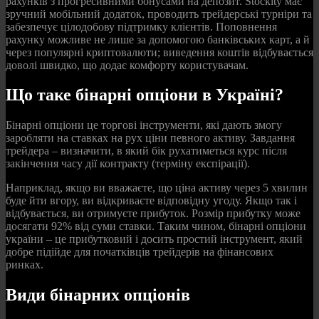
рахунків з прогресивними бонусами на депозит. Stockity має
зручний мобільний додаток, проводить трейдерські турніри та
забезпечує цілодобову підтримку клієнтів. Поповнення
рахунку можливе не лише за допомогою банківських карт, а й
через популярні криптовалюти; виведення коштів відбувається
доволі швидко, що додає комфорту користувачам.
Що таке бінарні опціони в Україні?
Бінарні опціони це торгові інструменти, які дають змогу
заробляти на ставках на рух ціни певного активу. Завдання
трейдера – визначити, в який бік рухатиметься курс після
закінчення часу дії контракту (терміну експірації).
Наприклад, якщо ви вважаєте, що ціна активу через 5 хвилин
буде йти вгору, ви відкриваєте відповідну угоду. Якщо так і
відбувається, ви отримуєте прибуток. Розмір прибутку може
досягати 92% від суми ставки. Таким чином, бінарні опціони
україни – це прибутковий і досить простий інструмент, який
добре підійде для початківців трейдерів на фінансових
ринках.
Види бінарних опціонів