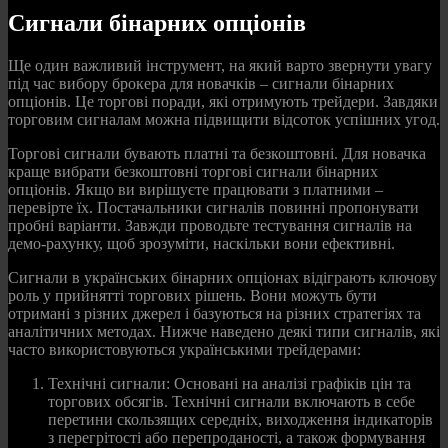
Сигнали бінарних опціонів
Ще один важливий інструмент, на який варто звернути увагу
під час вибору брокера для новачків – сигнали бінарних
опціонів. Це торгові поради, які отримують трейдери. Завдяки
торговим сигналам можна підвищити відсоток успішних угод.
Торгові сигнали бувають платні та безкоштовні. Для новачка
краще вибрати безкоштовні торгові сигнали бінарних
опціонів. Якщо ви вирішуєте працювати з платними –
перевірте їх. Постачальники сигналів повинні пропонувати
пробні варіанти. Завжди проводьте тестування сигналів на
демо-рахунку, щоб зрозуміти, наскільки вони ефективні.
Сигнали в українських бінарних опціонах відіграють ключову
роль у прийнятті торгових рішень. Вони можуть бути
отримані з різних джерел і базуються на різних стратегіях та
аналітичних методах. Нижче наведено деякі типи сигналів, які
часто використовуються українськими трейдерами:
Технічні сигнали: Основані на аналізі графіків цін та
торгових обсягів. Технічні сигнали включають в себе
перетини скользящих середніх, виходження індикаторів
з перегрітості або перепроданості, а також формування