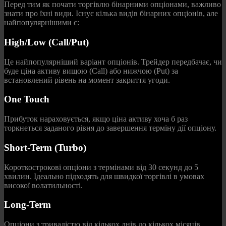
Перед тим як почати торгівлю бінарними опціонами, важливо
знати про їхні види. Існує кілька видів бінарних опціонів, але
найпопулярнішими є:
High/Low (Call/Put)
Це найпопулярніший варіант опціонів. Трейдер передбачає, чи
буде ціна активу вищою (Call) або нижчою (Put) за
встановлений рівень на момент закриття угоди.
One Touch
Прибуток нараховується, якщо ціна активу хоча б раз
торкнеться заданого рівня до завершення терміну дії опціону.
Short-Term (Turbo)
Короткострокові опціони з термінами від 30 секунд до 5
хвилин. Ідеально підходять для швидкої торгівлі в умовах
високої волатильності.
Long-Term
Опціони з тривалістю від кількох днів до кількох місяців.