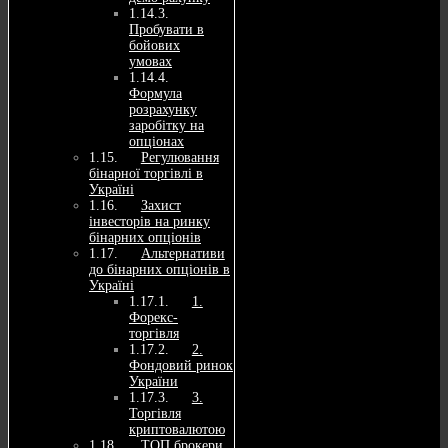
Пробувати в
бойових
умовах
Формула
розрахунку
заробітку на
опціонах
Регулювання
бінарної торгівлі в
Україні
Захист
інвесторів на ринку
бінарних опціонів
Альтернативи
до бінарних опціонів в
Україні
1.
Форекс-
торгівля
2.
Фондовий ринок
України
3.
Торгівля
криптовалютою
ТОП брокери