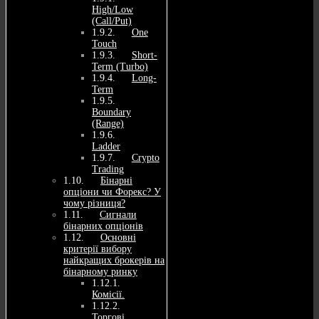
High/Low
(Call/Put)
One
Touch
Short-
Term (Turbo)
Long-
Term
Boundary
(Range)
Ladder
Crypto
Trading
Бінарні
опціони чи Форекс? У
чому різниця?
Сигнали
бінарних опціонів
Основні
критерії вибору
найкращих брокерів на
бінарному ринку
Комісії.
Торгові