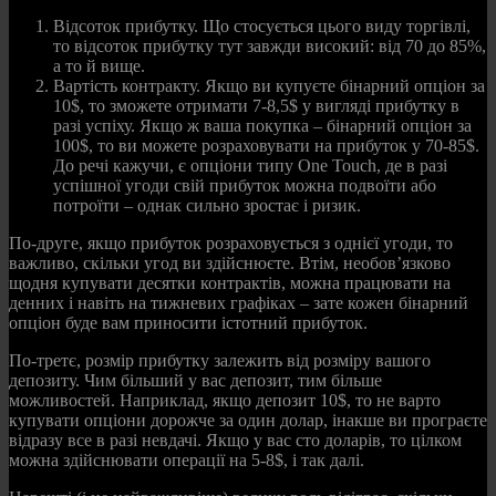
Відсоток прибутку. Що стосується цього виду торгівлі,
то відсоток прибутку тут завжди високий: від 70 до 85%,
а то й вище.
Вартість контракту. Якщо ви купуєте бінарний опціон за
10$, то зможете отримати 7-8,5$ у вигляді прибутку в
разі успіху. Якщо ж ваша покупка – бінарний опціон за
100$, то ви можете розраховувати на прибуток у 70-85$.
До речі кажучи, є опціони типу One Touch, де в разі
успішної угоди свій прибуток можна подвоїти або
потроїти – однак сильно зростає і ризик.
По-друге, якщо прибуток розраховується з однієї угоди, то
важливо, скільки угод ви здійснюєте. Втім, необов’язково
щодня купувати десятки контрактів, можна працювати на
денних і навіть на тижневих графіках – зате кожен бінарний
опціон буде вам приносити істотний прибуток.
По-третє, розмір прибутку залежить від розміру вашого
депозиту. Чим більший у вас депозит, тим більше
можливостей. Наприклад, якщо депозит 10$, то не варто
купувати опціони дорожче за один долар, інакше ви програєте
відразу все в разі невдачі. Якщо у вас сто доларів, то цілком
можна здійснювати операції на 5-8$, і так далі.