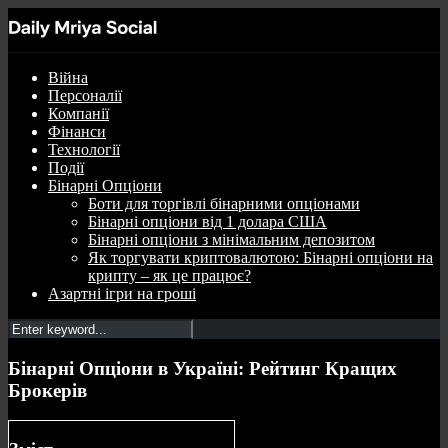
Війна
Персоналії
Компанії
Фінанси
Технології
Події
Бінарні Опціони
Боти для торгівлі бінарними опціонами
Бінарні опціони від 1 долара США
Бінарні опціони з мінімальним депозитом
Як торгувати криптовалютою: Бінарні опціони на
крипту – як це працює?
Азартні ігри на гроші
Бінарні Опціони в Україні: Рейтинг Кращих
Брокерів