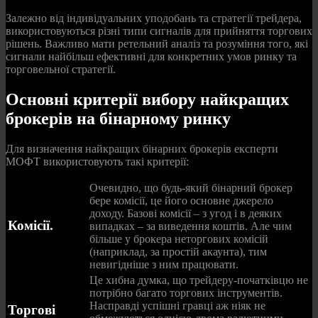
Залежно від індивідуальних уподобань та стратегії трейдера,
використовуються різні типи сигналів для прийняття торгових
рішень. Важливо мати ретельний аналіз та розуміння того, які
сигнали найбільш ефективні для конкретних умов ринку та
торговельної стратегії.
Основні критерії вибору найкращих
брокерів на бінарному ринку
Для визначення найкращих бінарних брокерів експерти
МОФТ використовують такі критерії:
Очевидно, що будь-який бінарний брокер
бере комісії, це його основне джерело
доходу. Базові комісії – з угод і в деяких
Комісії.
випадках – за виведення коштів. Але чим
більше у брокера неторгових комісій
(наприклад, за простій акаунта), тим
невигідніше з ним працювати.
Це хибна думка, що трейдеру-початківцю не
потрібно багато торгових інструментів.
Насправді успішні гравці аж ніяк не
Торгові