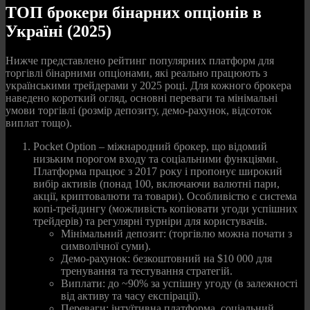
ТОП брокери бінарних опціонів в
Україні (2025)
Нижче представлено рейтинг популярних платформ для
торгівлі бінарними опціонами, які реально працюють з
українськими трейдерами у 2025 році. Для кожного брокера
наведено короткий огляд, основні переваги та мінімальні
умови торгівлі (розмір депозиту, демо-рахунок, відсоток
виплат тощо).
Pocket Option – міжнародний брокер, що відомий
низьким порогом входу та соціальними функціями.
Платформа працює з 2017 року і пропонує широкий
вибір активів (понад 100, включаючи валютні пари,
акції, криптовалюти та товари). Особливістю є система
копі-трейдингу (можливість копіювати угоди успішних
трейдерів) та регулярні турніри для користувачів.
Мінімальний депозит: (торгівлю можна почати з
символічної суми).
Демо-рахунок: безкоштовний на $10 000 для
тренування та тестування стратегій.
Виплати: до ~90% за успішну угоду (в залежності
від активу та часу експірації).
Переваги: інтуїтивна платформа, соціальний