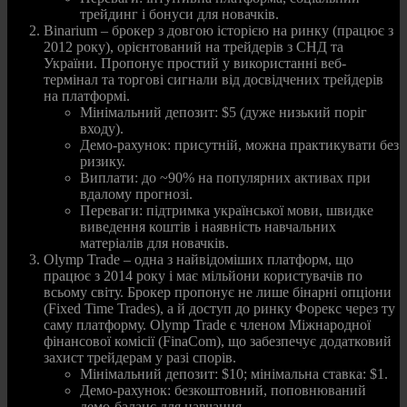
трейдинг і бонуси для новачків.
Binarium – брокер з довгою історією на ринку (працює з
2012 року), орієнтований на трейдерів з СНД та
України. Пропонує простий у використанні веб-
термінал та торгові сигнали від досвідчених трейдерів
на платформі.
Мінімальний депозит: $5 (дуже низький поріг
входу).
Демо-рахунок: присутній, можна практикувати без
ризику.
Виплати: до ~90% на популярних активах при
вдалому прогнозі.
Переваги: підтримка української мови, швидке
виведення коштів і наявність навчальних
матеріалів для новачків.
Olymp Trade – одна з найвідоміших платформ, що
працює з 2014 року і має мільйони користувачів по
всьому світу. Брокер пропонує не лише бінарні опціони
(Fixed Time Trades), а й доступ до ринку Форекс через ту
саму платформу. Olymp Trade є членом Міжнародної
фінансової комісії (FinaCom), що забезпечує додатковий
захист трейдерам у разі спорів.
Мінімальний депозит: $10; мінімальна ставка: $1.
Демо-рахунок: безкоштовний, поповнюваний
демо-баланс для навчання.