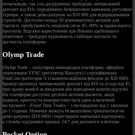
початківців, так і на досвідчених трейдерів: мінімальний
депозит від $10, передбачено безкоштовне навчання, регулярні
турніри, а також демо-рахунок на $10 000 для відпрацювання
стратегій. Доступно понад 50 різноманітних активів для
торгівлі, прибутковість опціонів сягає 85–90% за правильного
прогнозу. Відгуки користувачів про Binomo здебільшого
позитивні – трейдери відзначають стабільні виплати та
зручність платформи.
Olymp Trade
Olymp Trade – популярна міжнародна платформа, офіційно
ліцензована VFSC (регулятор Вануату) і сертифікована
FinaCom (категорія A із компенсаційним фондом до $20 000).
Брокер пропонує мінімальний депозит від $10 та угоди від $1,
при цьому комісії за введення або виведення коштів відсутні.
На платформі доступні десятки активів (валюти, акції,
індекси, крипто) та використовується один класичний
інструмент – Fixed Time Trades – з експірацією від 1 хвилини
до 1 години. Новачки можуть безкоштовно тренуватися на
демо-рахунку ($10 000) і переглядати навчальні відеоуроки,
а служба підтримки працює 24/7 для допомоги клієнтам.
Pocket Option