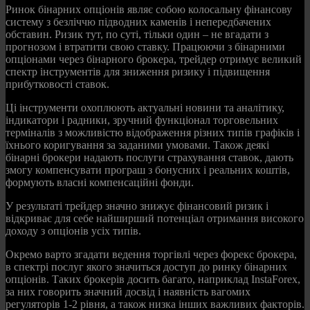
Ринок бінарних опціонів являє собою колосальну фінансову
систему з безліччю підводних каменів і непередбачених
обставин. Ризик тут, по суті, тільки один – не вгадати з
прогнозом і втратити свою ставку. Працюючи з бінарними
опціонами через бінарного брокера, трейдер отримує великий
спектр інструментів для зниження ризику і підвищення
прибутковості ставок.
Ці інструменти охоплюють актуальні новини та аналітику,
індикатори і радники, зручний функціонал торговельних
терміналів з можливістю відображення різних типів графіків і
їхнього коригування за заданими умовами. Також деякі
бінарні брокери надають послуги страхування ставок, дають
змогу компенсувати програш з бонусних і реальних коштів,
формують власні компенсаційні фонди.
У результаті трейдер значно знижує фінансовий ризик і
відкриває для себе найширший потенціал отримання високого
доходу з опціонів усіх типів.
Окремо варто згадати ведення торгівлі через форекс брокера,
в спектрі послуг якого значиться доступ до ринку бінарних
опціонів. Таких брокерів досить багато, наприклад InstaForex,
за них говорить значний досвід і наявність вагомих
регуляторів 1-2 рівня, а також низка інших важливих факторів.