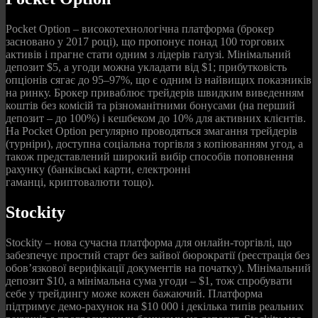
Pocket Option – високотехнологічна платформа (брокер
засновано у 2017 році), що пропонує понад 100 торгових
активів і прагне стати одним з лідерів галузі. Мінімальний
депозит $5, а угоди можна укладати від $1; прибутковість
опціонів сягає до 95–97%, що є одним із найвищих показників
на ринку. Брокер приваблює трейдерів швидким виведенням
коштів без комісій та різноманітними бонусами (на перший
депозит – до 100%) і кешбеком до 10% для активних клієнтів.
На Pocket Option регулярно проводяться змагання трейдерів
(турніри), доступна соціальна торгівля з копіюванням угод, а
також представлений широкий вибір способів поповнення
рахунку (банківські карти, електронні
гаманці, криптовалюти тощо).
Stockity
Stockity – нова сучасна платформа для онлайн-торгівлі, що
забезпечує простий старт без зайвої бюрократії (реєстрація без
обов’язкової верифікації документів на початку). Мінімальний
депозит $10, а мінімальна сума угоди – $1, тож спробувати
себе у трейдингу може кожен бажаючий. Платформа
підтримує демо-рахунок на $10 000 і декілька типів реальних