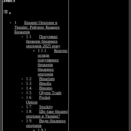
Зміст
Бінарні Опціони в
Україні: Рейтинг Кращих
Брокерів
Популярні
брокери бінарних
опціонів 2025 року
Короткі
огляди
популярних
брокерів
бінарних
опціонів
Binarium
Binolla
Binomo
Olymp Trade
Pocket
Option
Stockity
Що таке бінарні
опціони в Україні?
Види бінарних
опціонів