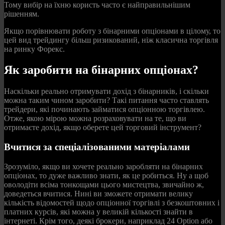
Тому вибір на їхню користь часто є найправильнішим
рішенням.
Якщо порівнювати роботу з бінарними опціонами в цілому, то
цей вид трейдингу більш ризикований, ніж класична торгівля
на ринку Форекс.
Як заробити на бінарних опціонах?
Наскільки реально отримувати дохід з бінарників, і скільки
можна таким чином заробити? Такі питання часто ставлять
трейдери, які починають займатися опціонною торгівлею.
Отже, якою мірою можна розраховувати на те, що ви
отримаєте дохід, якщо оберете цей торговий інструмент?
Вчитися за спеціалізованими матеріалами
Зрозуміло, якщо ви хочете реально заробляти на бінарних
опціонах, то дуже важливо знати, як це робиться. Ну а щоб
оволодіти всіма тонкощами цього мистецтва, звичайно ж,
доведеться вчитися. Нині ви зможете отримати велику
кількість відомостей щодо опціонної торгівлі з безкоштовних і
платних курсів, які можна у великій кількості знайти в
інтернеті. Крім того, деякі брокери, наприклад 24 Option або