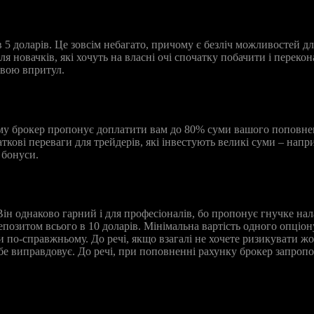
 5 доларів. Це зовсім небагато, причому є безліч можливостей дл
 новачків, які хочуть на власні очі спочатку побачити і перекон
авою впритул.
му брокер пропонує доплатити вам до 80% суми вашого поповнен
кові переваги для трейдерів, які інвестують великі суми – наприк
 бонуси.
ін однаково гарний і для професіоналів, бо пропонує гнучке нал
 депозитом всього в 10 доларів. Мінімальна вартість одного опц
 по-справжньому. До речі, якщо взагалі не хочете ризикувати ж
ебе виправдовує. До речі, при поповненні рахунку брокер запроп