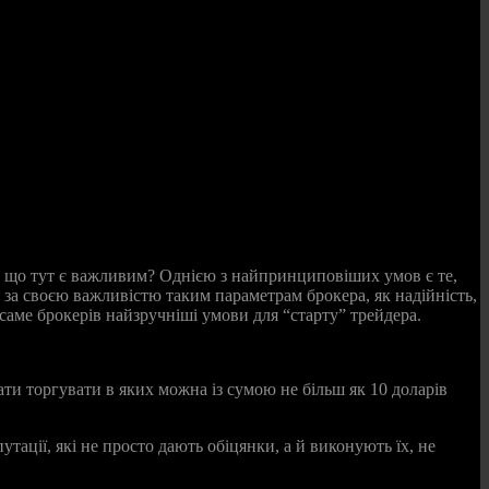
 А що тут є важливим? Однією з найпринциповіших умов є те,
 за своєю важливістю таким параметрам брокера, як надійність,
саме брокерів найзручніші умови для “старту” трейдера.
ти торгувати в яких можна із сумою не більш як 10 доларів
тації, які не просто дають обіцянки, а й виконують їх, не