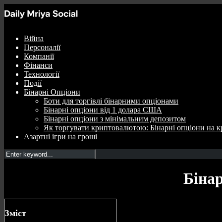
Війна
Персоналії
Компанії
Фінанси
Технології
Події
Бінарні Опціони
Боти для торгівлі бінарними опціонами
Бінарні опціони від 1 долара США
Бінарні опціони з мінімальним депозитом
Як торгувати криптовалютою: Бінарні опціони на к
Азартні ігри на гроші
Бінар
Зміст