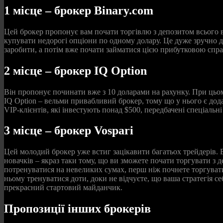
1 місце – брокер Binary.com
Цей брокер пропонує вам почати торгівлю з депозитом всього в
купувати недорогі опціони по одному долару. Це дуже зручно для
заробити, а потім вже почати займатися цією прибутковою спр
2 місце – брокер IQ Option
Він пропонує починати вже з 10 доларами на рахунку. При цьо
IQ Option – вельми привабливий брокер, тому що у нього є додат
VIP-клієнтів, які інвестують понад $500, передбачені спеціальні
3 місце – брокер Vospari
Цей молодий брокер уже встиг зацікавити багатьох трейдерів. В
новачків – якраз таки тому, що ви зможете почати торгувати з
потренуватися на невеликих сумах, перш ніж почнете торгувати
ньому тренуватися доти, доки не відчуєте, що ваша стратегія с
прекрасний стартовий майданчик.
Пропозиції інших брокерів