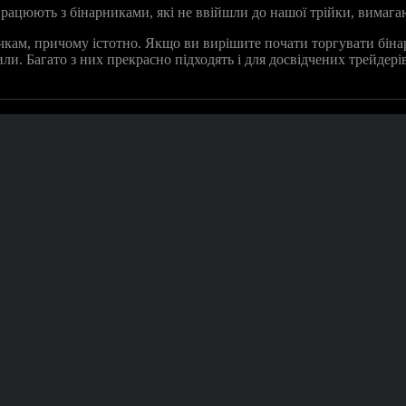
 працюють з бінарниками, які не ввійшли до нашої трійки, вимаг
овачкам, причому істотно. Якщо ви вирішите почати торгувати б
ли. Багато з них прекрасно підходять і для досвідчених трейдері