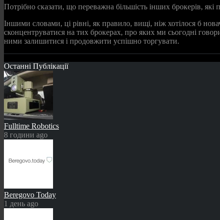
Потрібно сказати, що переважна більшість інших брокерів, які
Іншими словами, ці рівні, як правило, вищі, ніж хотілося б н
сконцентруватися на тих брокерах, про яких ми сьогодні говори
ними залишитися і продовжити успішно торгувати.
Останні Публікації
Fulltime Robotics
8 години ago
Beregovo Today
1 день ago