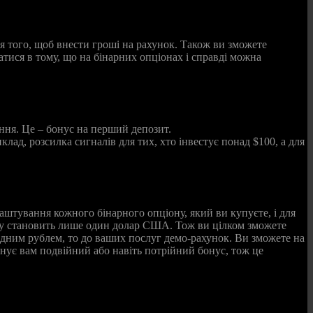
я того, щоб внести гроші на рахунок. Також ви зможете
атися в тому, що на бінарних опціонах і справді можна
ня. Це – бонус на перший депозит.
лад, розсилка сигналів для тих, хто інвестує понад $100, а для
аштування кожного бінарного опціону, який ви купуєте, і для
іону становить лише один долар США. Тож ви цілком зможете
одним рублем, то до ваших послуг демо-рахунок. Ви зможете на
онує вам подвійний або навіть потрійний бонус, тож це