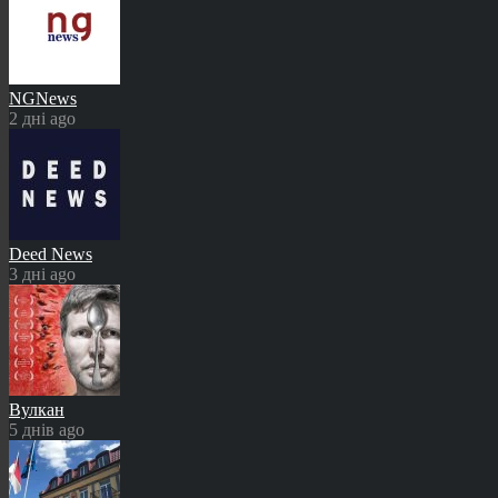
NGNews
2 дні ago
Deed News
3 дні ago
Вулкан
5 днів ago