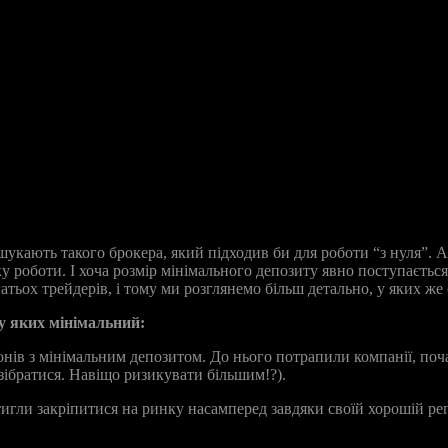
шукають такого брокера, який підходив би для роботи “з нуля”.
 роботи. І хоча розмір мінімального депозиту явно поступається
тьох трейдерів, і тому ми розглянемо більш детально, у яких же 
 у яких мінімальний:
нів з мінімальним депозитом. До нього потрапили компанії, поча
зібратися. Навіщо ризикувати більшим!?).
игли закріпитися на ринку насамперед завдяки своїй хорошій репу