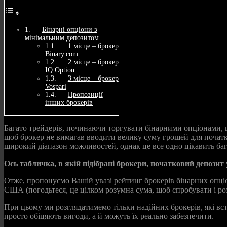
Бінарні опціони з
мінімальним депозитом
1 місце – брокер
Binary.com
2 місце – брокер
IQ Option
3 місце – брокер
Vospari
Пропозиції
інших брокерів
Багато трейдерів, починаючи торгувати бінарними опціонами, 
щоб брокер не вимагав вводити велику суму грошей для початку
широкий діапазон можливостей, однак це все одно цікавить бага
Ось табличка, в якій підібрані брокери, початковий депозит
Отже, пропонуємо Вашій увазі рейтинг брокерів бінарних опціо
США (погодьтеся, це цілком розумна сума, щоб спробувати і ро
При цьому ми розглядатимемо тільки надійних брокерів, які вст
просто обіцяють вигоди, а й можуть їх реально забезпечити.