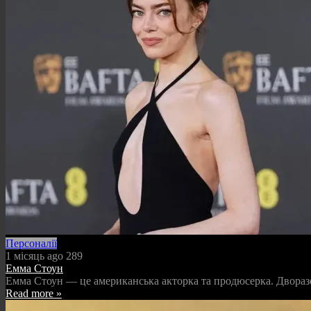
Персоналії
1 місяць ago
289
Емма Стоун
Емма Стоун — це американська акторка та продюсерка. Дворазов
Read more »