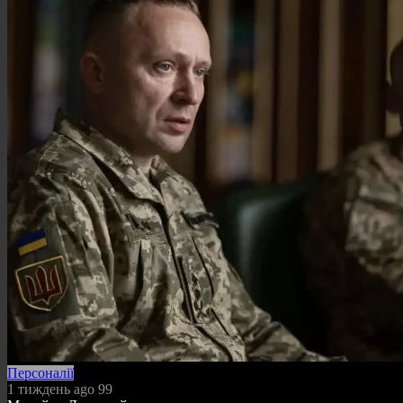
Персоналії
1 тиждень ago
99