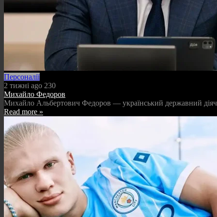
Персоналії
2 тижні ago
230
Михайло Федоров
Михайло Альбертович Федоров — український державний діяч і п
Read more »