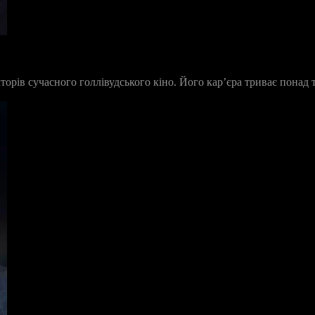
ів сучасного голлівудського кіно. Його кар’єра триває понад три