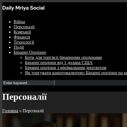
Війна
Персоналії
Компанії
Фінанси
Технології
Події
Бінарні Опціони
Боти для торгівлі бінарними опціонами
Бінарні опціони від 1 долара США
Бінарні опціони з мінімальним депозитом
Як торгувати криптовалютою: Бінарні опціони на к
Персоналії
Головна
»
Персоналії