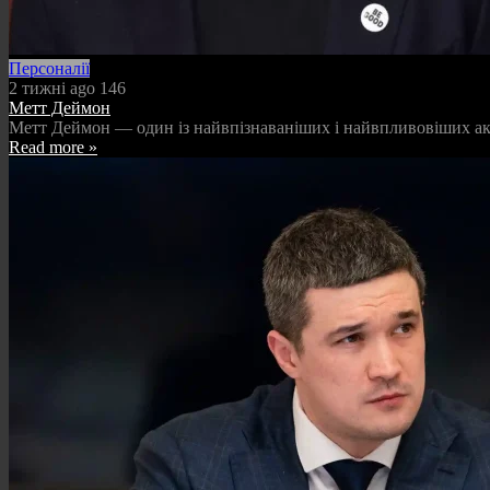
Персоналії
2 тижні ago
146
Метт Деймон
Метт Деймон — один із найвпізнаваніших і найвпливовіших актор
Read more »