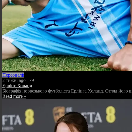
Персоналії
2 тижні ago
179
Ерлінг Холанд
Біографія норвезького футболіста Ерлінга Холанд. Огляд його ви
Read more »