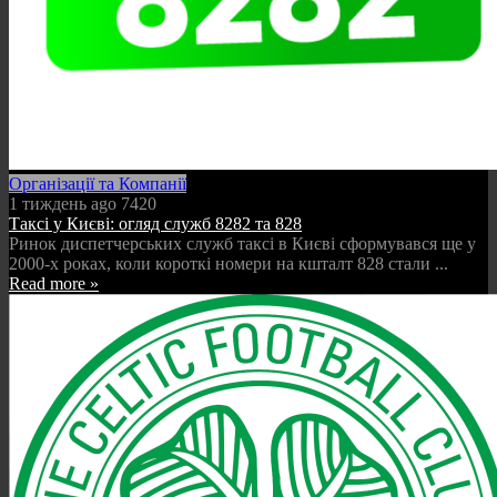
Організації та Компанії
1 тиждень ago
7420
Таксі у Києві: огляд служб 8282 та 828
Ринок диспетчерських служб таксі в Києві сформувався ще у
2000-х роках, коли короткі номери на кшталт 828 стали ...
Read more »