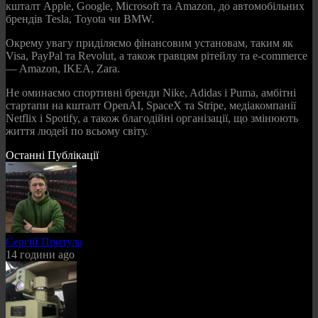
кшталт Apple, Google, Microsoft та Amazon, до автомобільних
брендів Tesla, Toyota чи BMW.
Окрему увагу приділяємо фінансовим установам, таким як
Visa, PayPal та Revolut, а також гравцям рітейлу та e-commerce
— Amazon, IKEA, Zara.
Не оминаємо спортивні бренди Nike, Adidas і Puma, амбітні
стартапи на кшталт OpenAI, SpaceX та Stripe, медіакомпанії
Netflix і Spotify, а також благодійні організації, що змінюють
життя людей по всьому світу.
Останні Публікації
Сергій Притула
14 години ago