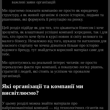
важливі заяви організацій
Ми прагнемо показати компанію не просто як юридичну
структуру, а як живий організм зі своєю історією, людьми та
рішеннями, які формують її репутацію на ринку.
Цей розділ підійде як для тих, хто цікавиться бізнесом і хоче
зрозуміти, як влаштовані успішні компанії зсередини, так і для
тих, хто просто хоче бути в курсі новин зі світу великого та
малого бізнесу. Незалежно від того, шукаєш ти натхнення для
власного стартапу чи хочеш дізнатися більше про історію
відомого бренду, тут знайдеться корисний матеріал саме для
тебе.
Ми орієнтуємось на реальний інтерес читачів: не просто
переказуємо факти про компанії, а показуємо логіку рішень,
стратегій і людей, які стоять за успіхом чи провалом
організації.
Які організації та компанії ми
висвітлюємо?
У цьому розділі можна знайти матеріали про
найрізноманітніші компанії — від технологічних гігантів на