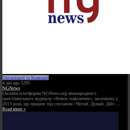
Організації та Компанії
4 дні ago
5295
NGNews
Онлайн-платформа NGNews.org міжнародного
християнського журналу «Новое поколение», заснована у
2013 році, що працює під слоганом «Читай. Думай. Дій» ...
Read more »