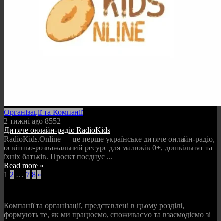
Організації та Компанії
2 тижні ago
8552
Дитяче онлайн-радіо RadioKids
RadioKids.Online — це перше українське дитяче онлайн-радіо,
освітньо-розважальний ресурс для малюків 0+, дошкільнят та
їхніх батьків. Проєкт поєднує ...
Read more »
1
2
…
7
8
»
Компанії та організації, представлені в цьому розділі,
формують те, як ми працюємо, споживаємо та взаємодіємо зі