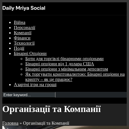
Війна
Персоналії
Компанії
Фінанси
Технології
Події
Бінарні Опціони
Боти для торгівлі бінарними опціонами
Бінарні опціони від 1 долара США
Бінарні опціони з мінімальним депозитом
Як торгувати криптовалютою: Бінарні опціони на
крипту – як це працює?
Азартні ігри на гроші
Організації та Компанії
Головна
»
Організації та Компанії