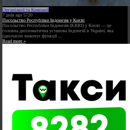
Організації та Компанії
7 днів ago
5720
Посольство Республіки Індонезія у Києві
Посольство Республіки Індонезія (KBRI) у Києві — це
головна дипломатична установа Індонезії в Україні, яка
одночасно виконує функції ...
Read more »