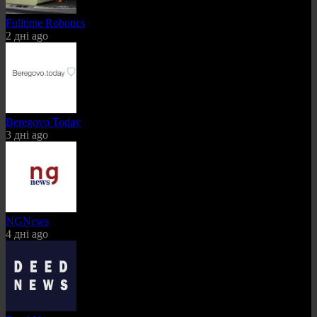
Fulltime Robotics
2 дні ago
Beregovo Today
3 дні ago
NGNews
4 дні ago