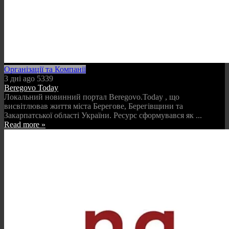
Організації та Компанії
3 дні ago
5339
Beregovo Today
Локальний новинний портал Beregovo.Today , що
висвітлював життя міста Берегове, Берегівщини та
Закарпатської області України. Ресурс сформувався як ...
Read more »