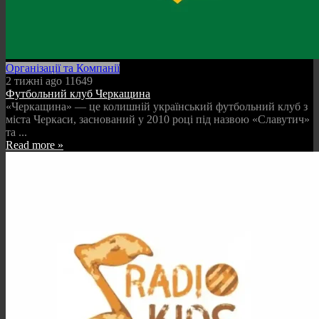
Організації та Компанії
2 тижні ago
11649
Футбольний клуб Черкащина
«Черкащина» — це колишній український футбольний клуб з
міста Черкаси, заснований у 2010 році під назвою «Славутич»
та ...
Read more »