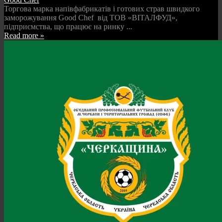
Торгова марка напівфабрикатів і готових страв швидкого
заморожування Good Chef від ТОВ «ВІТАЛФУД»,
підприємства, що працює на ринку ...
Read more »