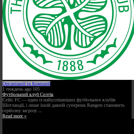
Організації та Компанії
1 тиждень ago
105
Футбольний клуб Селтік
Celtic FC — один із найуспішніших футбольних клубів
Шотландії, і лише їхній давній суперник Rangers становить
серйозну загрозу ...
Read more »