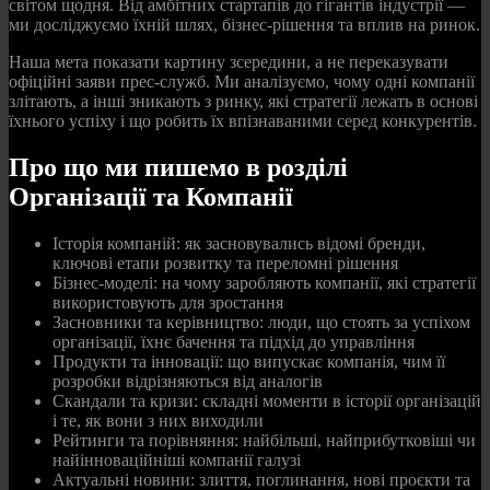
світом щодня. Від амбітних стартапів до гігантів індустрії —
ми досліджуємо їхній шлях, бізнес-рішення та вплив на ринок.
Наша мета показати картину зсередини, а не переказувати
офіційні заяви прес-служб. Ми аналізуємо, чому одні компанії
злітають, а інші зникають з ринку, які стратегії лежать в основі
їхнього успіху і що робить їх впізнаваними серед конкурентів.
Про що ми пишемо в розділі
Організації та Компанії
Історія компаній: як засновувались відомі бренди,
ключові етапи розвитку та переломні рішення
Бізнес-моделі: на чому заробляють компанії, які стратегії
використовують для зростання
Засновники та керівництво: люди, що стоять за успіхом
організації, їхнє бачення та підхід до управління
Продукти та інновації: що випускає компанія, чим її
розробки відрізняються від аналогів
Скандали та кризи: складні моменти в історії організацій
і те, як вони з них виходили
Рейтинги та порівняння: найбільші, найприбутковіші чи
найінноваційніші компанії галузі
Актуальні новини: злиття, поглинання, нові проєкти та