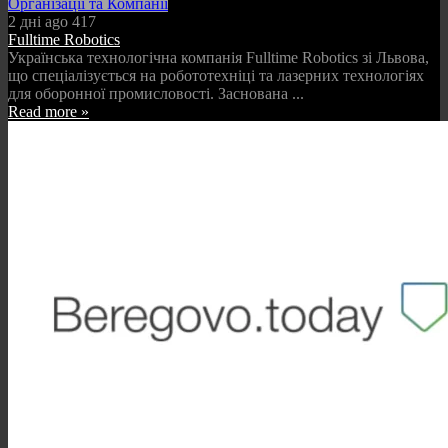
Організації та Компанії
2 дні ago
417
Fulltime Robotics
Українська технологічна компанія Fulltime Robotics зі Львова,
що спеціалізується на робототехніці та лазерних технологіях
для оборонної промисловості. Заснована ...
Read more »