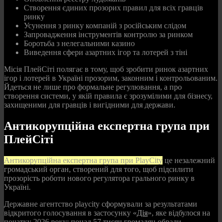
Створення єдиних прозорих правил для всіх гравців
ринку
Усунення з ринку компаній з російським слідом
Запровадження інструментів контролю за ринком
Боротьба з нелегальними казино
Виведення сфери азартних ігор та лотерей з тіні
Місія ПлейСіті полягає в тому, щоб зробити ринок азартних
ігор і лотерей в Україні прозорим, законним і контрольованим.
Йдеться не лише про формальне регулювання, а про
створення системи, у якій правила є зрозумілими для бізнесу,
захищеними для гравців і вигідними для держави.
Антикорупційна експертна група при
ПлейСіті
Антикорупційна експертна група при PlayCity
це незалежний
громадський орган, створений для того, щоб підсилити
прозорість роботи нового регулятора грального ринку в
Україні.
Державне агентство playcity сформували за результатами
відкритого голосування в застосунку «
Дія
», яке відбулося на
початку 2026 року: понад 57 тисяч громадян обрали