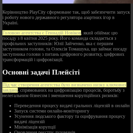
Керівництво PlayCity сформоване так, щоб забезпечити запуск
і роботу нового державного регулятора азартних ігор в
Україні.
Головою агентства є Геннадій Новіков
, який обіймає цю
посаду з 8 квітня 2025 року. Його команда складається з
профільних заступників: Юлії Зайченко, яка є першим
заступником голови, та Олексія Томашука, що займає посаду
заступника голови з питань цифрового розвитку, цифрових
трансформацій і цифровізації.
Основні задачі Плейсіті
Під час створення агентства було визначено низку ключових
завдань
, спрямованих на цифровізацію процесів, боротьбу з
нелегальним бізнесом і зменшення корупційних ризиків:
Переведення процесу видачі гральних ліцензій в онлайн
Запуск системи онлайн-моніторингу
Усунення людського фактору та оцифрування процесу
видачі ліцензій
Мінімізація корупції
Оновлення реєстру лудоманів