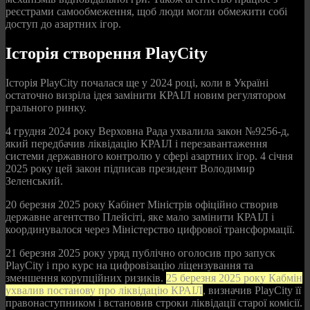
реєстрами самообмеження, щоб люди могли обмежити собі
доступ до азартних ігор.
Історія створення PlayCity
Історія PlayCity почалася ще у 2024 році, коли в Україні
остаточно визріла ідея замінити КРАІЛ новим регулятором
грального ринку.
4 грудня 2024 року Верховна Рада ухвалила закон №9256-д,
який передбачив ліквідацію КРАІЛ і перезавантаження
системи державного контролю у сфері азартних ігор. 4 січня
2025 року цей закон підписав президент Володимир
Зеленський.
20 березня 2025 року Кабінет Міністрів офіційно створив
державне агентство Плейсіті, яке мало замінити КРАІЛ і
координувалося через Міністерство цифрової трансформації.
21 березня 2025 року уряд публічно оголосив про запуск
PlayCity і про курс на цифровізацію ліцензування та
зменшення корупційних ризиків.
25 березня 2025 року Кабмін
ухвалив постанову про ліквідацію КРАІЛ
, визначив PlayCity її
правонаступником і встановив строки ліквідації старої комісії.