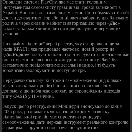
Оновлена система PlayCity, яка має стати головним
інструментом самозахисту гравців від ігрової залежності в
Україні. Вона дозволятиме людям самостійно обмежувати собі
доступ до азартних ігор або ініціювати заборону для близьких
родичів через онлайн-кабінет із авторизацією через
«Дію»
всього за кілька хвилин, без походів до суду чи державних
установ.
На відміну від старої версії реєстру, яку створювали ще за
часів КРАІЛ і яка працювала частково, новий реєстр на
«Дія.Engine»
планують повністю інтегрувати з ліцензованими
операторами: після внесення людини до списку PlayCity
автоматично повідомлятиме легальні казино, і ті будуть
зобов’язані заблокувати їй доступ до гри.
Передбачаються гнучкі строки самообмеження (від кількох
місяців до кількох років) і посилання на психологічну
допомогу, що наближає систему до європейських підходів
типу
OASIS
у Німеччині.
Запуск цього реєстру, який Мінцифри анонсувало до кінця
2025 року, розглядають як ключовий крок у розвитку
відповідальної гри: він має спростити процедуру
самообмеження, дати державі інструмент реального контролю,
а гравцям — зручний спосіб вчасно зупинитися.