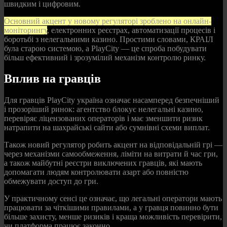
швидким і цифровим.
Основний акцент у новому регуляторі зроблено на онлайн-
моніторингу
, електронних реєстрах, автоматизації процесів і
боротьбі з нелегальними казино. Простими словами, КРАІЛ
була старою системою, а PlayCity — це спроба побудувати
більш ефективний і зрозумілий механізм контролю ринку.
Вплив на гравців
Для гравців PlayCity україна означає насамперед безпечніший
і прозоріший ринок: агентство блокує нелегальні казино,
перевіряє ліцензованих операторів і має зменшити ризик
натрапити на шахрайські сайти або сумнівні схеми виплат.
Також новий регулятор робить акцент на відповідальній грі —
через механізми самообмеження, ліміти на витрати й час гри,
а також майбутні реєстри виключених гравців, які мають
допомагати людям контролювати азарт або повністю
обмежувати доступ до гри.
У практичному сенсі це означає, що легальні оператори мають
працювати за чіткішими правилами, а у гравця повинно бути
більше захисту, менше ризиків і краща можливість перевірити,
чи платформа працює законно.