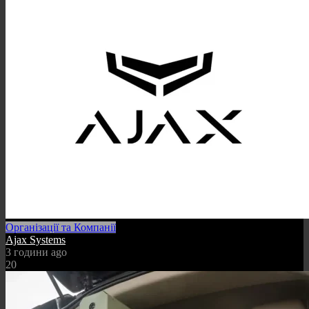
Організації та Компанії
Ajax Systems
3 години ago
20