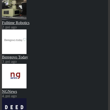
Fulltime Robotics
2 дні ago
Beregovo Today
3 дні ago
NGNews
4 дні ago