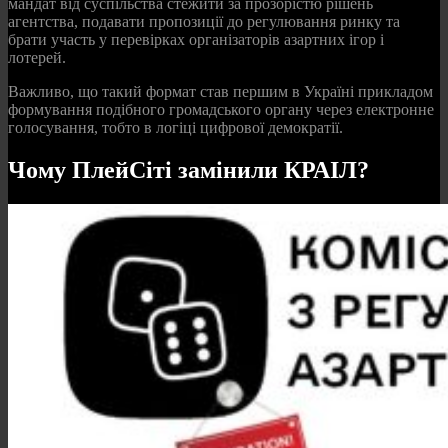
мандат від суспільства стежити за прозорістю рішень
агентства, подавати пропозиції до регулювання ринку та
брати участь у перевірках організаторів азартних ігор і
лотерей.
Важливо, що такий формат став першим в Україні прикладом
формування подібного громадського органу через електронне
голосування, тобто в логіці цифрової демократії.
Чому ПлейСіті замінили КРАІЛ?