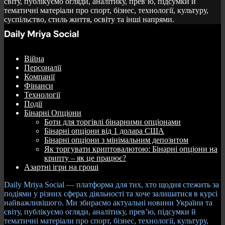
світу, публікуємо огляди, аналітику, прев’ю, підсумки й
тематичні матеріали про спорт, бізнес, технології, культуру,
суспільство, стиль життя, освіту та інші напрями.
Війна
Персоналії
Компанії
Фінанси
Технології
Події
Бінарні Опціони
Боти для торгівлі бінарними опціонами
Бінарні опціони від 1 долара США
Бінарні опціони з мінімальним депозитом
Як торгувати криптовалютою: Бінарні опціони на
крипту – як це працює?
Азартні ігри на гроші
Daily Mriya Social — платформа для тих, хто щодня стежить за
подіями у різних сферах діяльності та хоче залишатися в курсі
найважливішого. Ми збираємо актуальні новини України та
світу, публікуємо огляди, аналітику, прев’ю, підсумки й
тематичні матеріали про спорт, бізнес, технології, культуру,