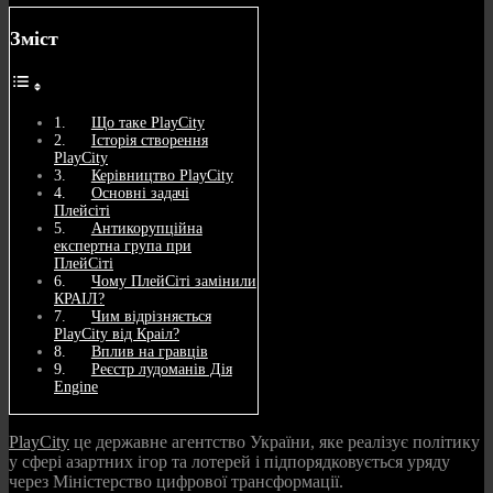
Зміст
Що таке PlayCity
Історія створення
PlayCity
Керівництво PlayCity
Основні задачі
Плейсіті
Антикорупційна
експертна група при
ПлейСіті
Чому ПлейСіті замінили
КРАІЛ?
Чим відрізняється
PlayCity від Краіл?
Вплив на гравців
Реєстр лудоманів Дія
Engine
PlayCity
це державне агентство України, яке реалізує політику
у сфері азартних ігор та лотерей і підпорядковується уряду
через Міністерство цифрової трансформації.