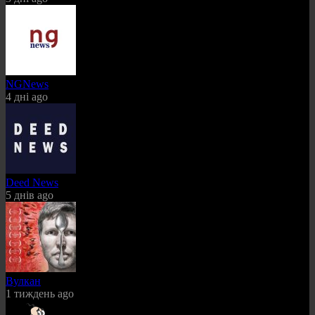
NGNews
4 дні ago
Deed News
5 днів ago
Вулкан
1 тиждень ago