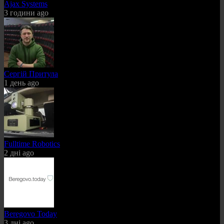
Ajax Systems
3 години ago
Сергій Притула
1 день ago
Fulltime Robotics
2 дні ago
Beregovo Today
3 дні ago