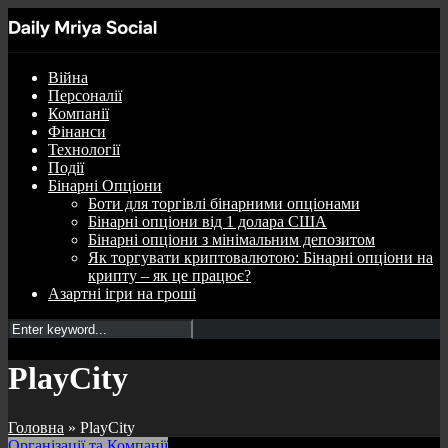
Війна
Персоналії
Компанії
Фінанси
Технології
Події
Бінарні Опціони
Боти для торгівлі бінарними опціонами
Бінарні опціони від 1 долара США
Бінарні опціони з мінімальним депозитом
Як торгувати криптовалютою: Бінарні опціони на
крипту – як це працює?
Азартні ігри на гроші
PlayCity
Головна
»
PlayCity
Організації та Компанії