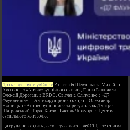
До складу групи увійшли
Анастасія Шевченко та Михайло
Аксьонов з «Антикорупційної сокири», Ганна Башняк та
Олексій Дорогань з BRDO, Світлана Сліпченко з «Д7
Фаундейшн» і «Антикорупційної сокири», Олександр
Нойнець з «Антикорупційної сокири», а також Дмитро
Шатровський, Тарас Котов і Василь Чижмарь із Центру
суспільного контролю.
Ця група не входить до складу самого ПлейСіті, але отримала