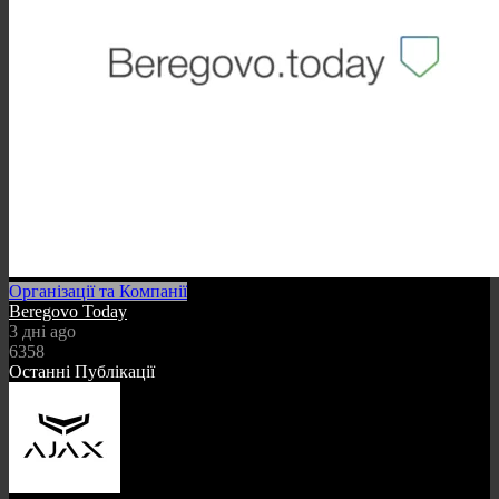
Організації та Компанії
Beregovo Today
3 дні ago
6358
Останні Публікації