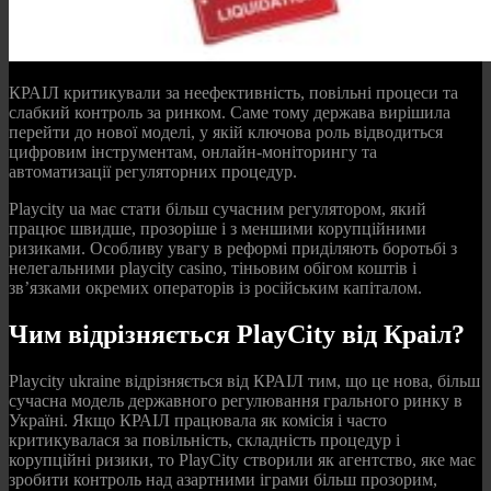
КРАІЛ критикували за неефективність, повільні процеси та
слабкий контроль за ринком. Саме тому держава вирішила
перейти до нової моделі, у якій ключова роль відводиться
цифровим інструментам, онлайн-моніторингу та
автоматизації регуляторних процедур.
Playcity ua має стати більш сучасним регулятором, який
працює швидше, прозоріше і з меншими корупційними
ризиками. Особливу увагу в реформі приділяють боротьбі з
нелегальними playcity casino, тіньовим обігом коштів і
зв’язками окремих операторів із російським капіталом.
Чим відрізняється PlayCity від Краіл?
Playcity ukraine відрізняється від КРАІЛ тим, що це нова, більш
сучасна модель державного регулювання грального ринку в
Україні. Якщо КРАІЛ працювала як комісія і часто
критикувалася за повільність, складність процедур і
корупційні ризики, то PlayCity створили як агентство, яке має
зробити контроль над азартними іграми більш прозорим,