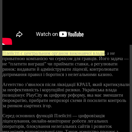
Плейсіті є центральним органом виконавчої влади
, а не
приватною компанією чи сервісом для гравців. Його задача —
не “платити виграші” чи приймати ставки, а регулювати
ринок: видавати й адмініструвати ліцензії, контролювати
дотримання правил і боротися з нелегальними казино.
Агентство з’явилося після ліквідації КРАІЛ, який критикували
за неефективність і корупційні ризики. Українська влада
позиціонує PlayCity як цифрову реформу, яка має зменшити
бюрократію, прибрати непрозорі схеми й посилити контроль
за ринком азартних ігор.
Серед основних функцій Плейсіті — цифровізація
ліцензування, онлайн-моніторинг роботи легальних
операторів, блокування нелегальних сайтів і розвиток
механізмів відповідальної гри. Також агентство працює з