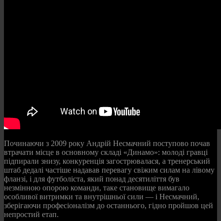
Починаючи з 2009 року Андрій Несмачний поступово почав
втрачати місце в основному складі «Динамо»: молоді гравці
підпирали знизу, конкуренція загострювалася, а тренерський
штаб дедалі частіше надавав перевагу свіжим силам на лівому
фланзі, і для футболіста, який понад десятиліття був
незмінною опорою команди, таке становище вимагало
особливої витримки та внутрішньої сили — і Несмачний,
зберігаючи професіоналізм до останнього, гідно пройшов цей
непростий етап.