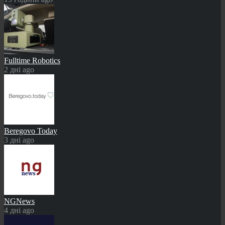
Fulltime Robotics
2 дні ago
Beregovo Today
3 дні ago
NGNews
4 дні ago