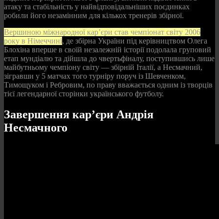
атаку та стабільність у найвідповідальніших поєдинках
робили його незамінним для кількох тренерів збірної.
Вершиною міжнародної кар’єри став чемпіонат світу 2006
року в Німеччині
, де збірна України під керівництвом Олега
Блохіна вперше в своїй незалежній історії подолала груповий
етап мундіалю та дійшла до чвертьфіналу, поступившись лише
майбутньому чемпіону світу — збірній Італії, а Несмачний,
зігравши у 5 матчах того турніру поруч із Шевченком,
Тимощуком і Ребровим, по праву вважається одним із творців
тієї легендарної сторінки українського футболу.
Завершення кар’єри Андрія
Несмачного