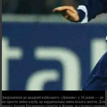
Запрошення до академії київського «Динамо» у 16 років — це
не просто зміна клубу, це кардинальна зміна всього життя. Для
юного Андрія Несмачного переїзд із Криму до столиці означав