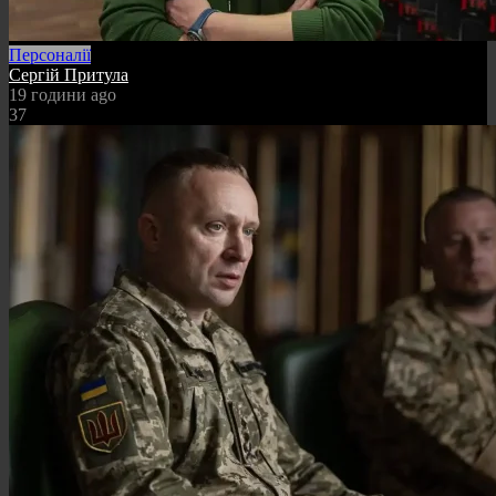
Персоналії
Сергій Притула
19 години ago
37