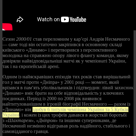
Сезон
2000/01
став переломним у кар’єрі Андрія Несмачного
— саме тоді він остаточно закріпився в основному складі
київського «Динамо» і перетворився з перспективного
молодика на справжню опору лівого флангу команди, якому
довіряли найвідповідальніші матчі як у чемпіонаті України,
так і на європейській арені.
Одним із найяскравіших епізодів тих років став вирішальний
гол у матчі проти «Дніпра» у 2001 році — момент, який
врізався в пам’ять уболівальників і підтвердив: лівий захисник
«Динамо» вміє брати на себе відповідальність у ключових
поєдинках. Період із 2000 по 2008 рік виявився
найтитулованішим в ігровій біографії Несмачного — разом із
«Динамо» він
здобув 6 титулів чемпіона України та 5 Кубків
України
, і кожен із цих трофеїв давався в жорсткій боротьбі
з
«Шахтарем»
,
«Дніпром»
та іншими суперниками, де
Несмачний незмінно відігравав роль надійного, стабільного і
самовідданого гравця.