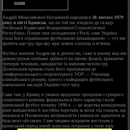
полем
Андрій Миколайович Несмачний народився
28 лютого 1979
року в місті Брянськ
, що на той час входило до складу
Російської Радянської Федеративної Соціалістичної
Республіки. Попри своє походження з Росії, саме Україна
стала його справжньою футбольною батьківщиною — тут він
зробить кар’єру, про яку мріє кожен хлопець із м’ячем.
Футбол захопив Андрія ще в дитинстві, і вже в юному віці він
демонстрував неабиякі здібності на лівому фланзі, вражаючи
тренерів технікою, швидкістю та вмінням читати гру.
Доленосним кроком стало його зарахування до
симферопольського спортінтернату
УОР
— Училища
олімпійського резерву, одного з найкращих футбольних
навчальних закладів України того часу.
Саме там, у Криму, в умовах щоденних тренувань і суворого
спортивного режиму, формувалися його характер і воля:
кримський футбол початку 1990-х — це жорстка конкуренція,
різні майданчики й постійна боротьба за місце під сонцем, що
виховала в Несмачному витривалість і вміння не здаватися за
будь-яких обставин. Саме завдяки яскравим виступам у
кримський період юний захисник потрапив у поле зору