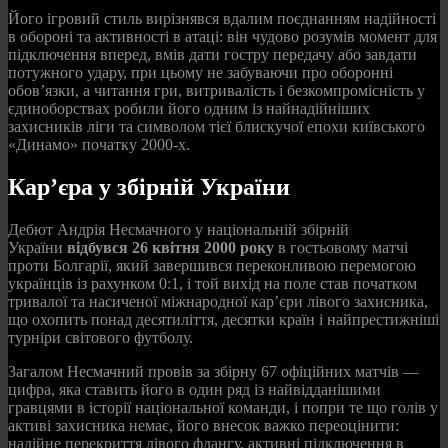
Його ігровий стиль вирізнявся вдалим поєднанням надійності
в обороні та активності в атаці: він чудово розумів момент для
підключення вперед, вмів дати гостру передачу або завдати
потужного удару, при цьому не забуваючи про оборонні
обов’язки, а читання гри, витривалість і безкомпромісність у
єдиноборствах робили його одним із найнадійніших
захисників ліги та символом тієї блискучої епохи київського
«Динамо» початку 2000-х.
Кар’єра у збірній України
Дебют Андрія Несмачного у національній збірній
України
відбувся 26 квітня 2000 року
в гостьовому матчі
проти Болгарії, який завершився переконливою перемогою
українців із рахунком 0:1, і той вихід на поле став початком
тривалої та насиченої міжнародної кар’єри лівого захисника,
що охопить понад десятиліття, десятки країн і найпрестижніші
турніри світового футболу.
Загалом Несмачний провів за збірну 67 офіційних матчів —
цифра, яка ставить його в один ряд із найвідданішими
гравцями в історії національної команди, і попри те що голів у
активі захисника немає, його внесок важко переоцінити:
надійне перекриття лівого флангу, активні підключення в