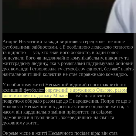
Андрій Несмачний завжди вирізнявся серед колег не лише
футбольними здібностями, а й особливою людською теплотою
та щирістю — усі, хто знав його особисто, в один голос
описували його як надзвичайно комунікабельну, відкриту та
життєрадісну людину, яка в роздягальні підтримувала бойовий
дух команди і створювала ту атмосферу єдності, без якої навіть
найталановитіший колектив не стає справжньою командою.
У особистому житті Несмачний відомий своєю закритістю:
колишній футболіст
одружений з дружиною Ольгою, разом
вони виховують доньку Мілану
— ім’я для дівчинки
подружжя обирало разом ще до її народження. Попри те що в
молодості Несмачний вів досить активне соціальне життя, із
часом він кардинально змінив пріоритети та свідомо
відмовився від публічності, зосередившись на сім’ї та
духовному житті.
Окреме місце в житті Несмачного посідає віра: він став