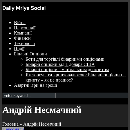
Війна
Персоналії
Компанії
Фінанси
Технології
Події
Бінарні Опціони
Боти для торгівлі бінарними опціонами
Бінарні опціони від 1 долара США
Бінарні опціони з мінімальним депозитом
Як торгувати криптовалютою: Бінарні опціони на
крипту – як це працює?
Азартні ігри на гроші
Андрій Несмачний
Головна
»
Андрій Несмачний
Персоналії