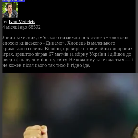
by
Ivan Vertelets
4 місяці ago
68592
Лівий захисник, ім’я якого назавжди пов’язане з «золотою»
епохою київського «Динамо». Хлопець із маленького
кримського селища Вілліно, що виріс на звичайних дворових
іграх, зрештою зіграв 67 матчів за збірну України і дійшов до
чвертьфіналу чемпіонату світу. Не кожному таке вдається — і
не кожен після цього так тихо й гідно іде.