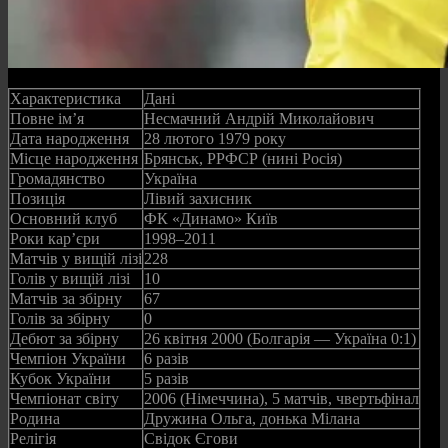
Характеристика
Дані
Повне ім’я
Несмачний Андрій Миколайович
Дата народження
28 лютого 1979 року
Місце народження
Брянськ, РРФСР (нині Росія)
Громадянство
Україна
Позиція
Лівий захисник
Основний клуб
ФК «Динамо» Київ
Роки кар’єри
1998–2011
Матчів у вищій лізі
228
Голів у вищій лізі
10
Матчів за збірну
67
Голів за збірну
0
Дебют за збірну
26 квітня 2000 (Болгарія — Україна 0:1)
Чемпіон України
6 разів
Кубок України
5 разів
Чемпіонат світу
2006 (Німеччина), 5 матчів, чвертьфінал
Родина
Дружина Ольга, донька Мілана
Релігія
Свідок Єгови