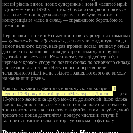
новий рівень вимог, нових суперників і новий масштаб мрій:
«Динамо» кінця 1990-х — це клуб із багатющою історією, де
плекали чемпіонів, де кожне тренування було іспитом, а
конкуренція за місце в складі — справжньою боротьбою за
виживання.
Перші роки в столиці Несмачний провів у резервних командах
—
«Динамо-3» та «Динамо-2»
, де поступово адаптувався до
вимог великого клубу, набирав ігровий досвід, вчився у більш
досвідчених партнерів і доводив тренерському штабу, що
здатний прогресувати. Кожен матч у складі дублерів був
черговим кроком угору по довгих сходах до основного складу,
а ці сезони загартували Несмачного й перетворили
талановитого підлітка на зрілого гравця, готового до виходу
на найвищий рівень.
Довгоочікуваний дебют в основному складі відбувся
18
червня 1998 року в матчі проти «Металурга» Донецьк
— для
19-річного захисника це був момент, до якого він ішов кілька
років щоденної праці, і саме той вихід на поле став початком
тривалого та яскравого союзу між футболістом і клубом, який
триватиме понад десятиліття, подарує численні титули й
залишить помітний слід в історії українського футболу.
Розквіт кар’єри Андрія Несмачного