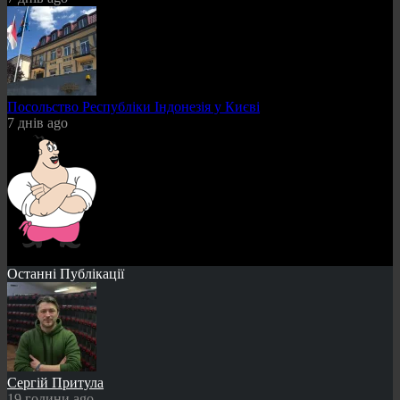
Посольство Республіки Індонезія у Києві
7 днів ago
Останні Публікації
Сергій Притула
19 години ago