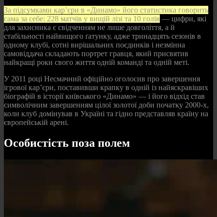
За підсумками кар’єри в «Динамо» його статистика говорить
сама за себе: 228 матчів у вищій лізі та 10 голів
— цифри, які
для захисника є свідченням не лише довголіття, а й
стабільності найвищого ґатунку, адже тринадцять сезонів в
одному клубі, сотні вирішальних поєдинків і незмінна
самовіддача складають портрет гравця, який присвятив
найкращі роки свого життя одній команді та одній меті.
У 2011 році Несмачний офіційно оголосив про завершення
ігрової кар’єри, поставивши крапку в одній із найяскравіших
біографій в історії київського «Динамо» — і його відхід став
символічним завершенням цілої золотої доби початку 2000-х,
коли клуб домінував в Україні та гідно представляв країну на
європейській арені.
Особистість поза полем