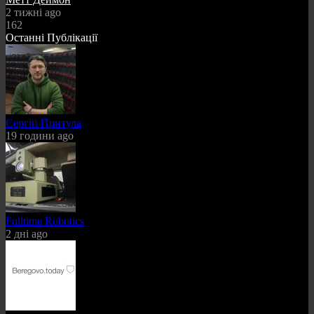
2 тижні ago
162
Останні Публікації
Сергій Притула
19 години ago
Fulltime Robotics
2 дні ago