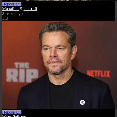
Персоналії
Михайло Драпатий
2 тижні ago
113
Персоналії
Метт Деймон