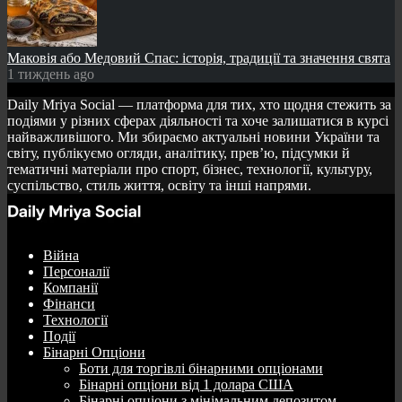
Маковія або Медовий Спас: історія, традиції та значення свята
1 тиждень ago
Daily Mriya Social — платформа для тих, хто щодня стежить за
подіями у різних сферах діяльності та хоче залишатися в курсі
найважливішого. Ми збираємо актуальні новини України та
світу, публікуємо огляди, аналітику, прев’ю, підсумки й
тематичні матеріали про спорт, бізнес, технології, культуру,
суспільство, стиль життя, освіту та інші напрями.
Війна
Персоналії
Компанії
Фінанси
Технології
Події
Бінарні Опціони
Боти для торгівлі бінарними опціонами
Бінарні опціони від 1 долара США
Бінарні опціони з мінімальним депозитом