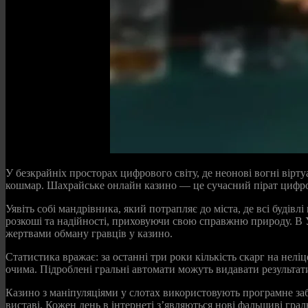
У безкрайніх просторах цифрового світу, де неонові вогні вірт
кошмар. Шахрайське онлайн казино — це сучасний пірат цифров
Уявіть собі мандрівника, який потрапляє до міста, де всі будів
розкоші та надійності, приховуючи свою справжню природу. В Ук
жертвами обману гравців у казино.
Статистика вражає: за останні три роки кількість скарг на нел
очима. Підроблені гральні автомати можуть видавати результати
Казино з маніпуляціями у слотах використовують програмне за
виставі. Кожен день в інтернеті з’являються нові фальшиві грал