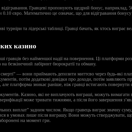
ідігравання. Гравцеві пропонують щедрий бонус, наприклад, 50
и 0.10 євро. Математично це означає, що для відігравання бонусу
 турніри та лідерські таблиці. Гравці бачать, як хтось виграє в
ьких казино
оші гравців без найменшої надії на повернення. Ці платформи ро
на безкінечний лабіринт бюрократії та обману.
смерті” — вони приймають депозити миттєво через будь-які платі
ментів, потім додаткові довідки про доходи, потім заявляють п
 але платформа зникає раніше, ніж гравці встигають повернути 
ментів. Казино, які не виплачують виграші, можуть вимагати пе
 верифікації може тривати тижнями, а після його завершення з’яв
ьних виплат” задним числом. Якщо гравець виграє значну суму, 
ися в умовах лише після виграшу. Вони можуть стверджувати, що 
заборонені на момент гри.