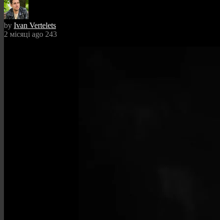
by
Ivan Vertelets
2 місяці ago
243