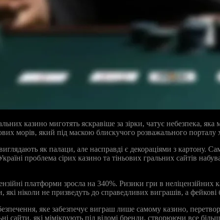
уальних казино миготять яскравіше за зірки, чатує небезпека, я
их морів, який під маскою блискучого розважального порталу хо
лі виглядають як палаци, але насправді є декораціями з картону.
раїні проблема сірих казино та тіньових гральних сайтів набуває
іцензійні платформи зросла на 340%. Ризики гри в неліцензійних к
, які ніколи не призведуть до справедливих виграшів, а фейкові
безпечення, яке забезпечує виграш лише самому казино, перетво
ьні сайти, які мімікрують під відомі бренди, створюючи все біль