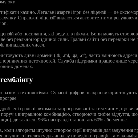
му оку.
ифікати казино. Легальні азартні ігри без ліцензії — це оксюмор
 рахунку. Справжні ліцензії видаються авторитетними регулюючи
ion.
цензій або посилання, які ведуть в нікуди. Вони можуть створю
, але без реальної юридичної сили. Гральні сайти без перевірки 
рів випадкових чисел.
овують дивні домени (.tk, .ml, .ga, .cf), часто змінюють адреси 
юридичних неточностей. Служба підтримки працює лише через ав
овних доменах.
гемблінгу
разом з технологіями. Сучасні цифрові шахраї використовують с
 програє.
підроблені гральні автомати запрограмовані таким чином, що ве
ь поруч з виграшною комбінацією, створюючи хибне відчуття, що
вцю), де заявлені 96% насправді становлять 60% або менше.
в, коли алгоритм штучно створює серії виграшів для залучення г
штучного інтелекту для аналізу поведінки гравців та максимізаці