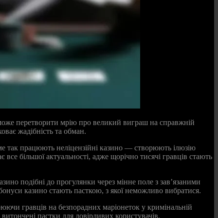
ка може перетворити мрію про великий виграш на справжній
ває жадібність та обман.
 Саме так працюють неліцензійні казино — створюють ілюзію
 все більшої актуальності, адже щорічно тисячі гравців стають
азино подібні до прогулянки через мінне поле з зав’язаними
 бонуси казино стають пасткою, з якої неможливо вибратися.
рюючи гравців на безпорадних маріонеток у кримінальній
ш витончені пастки для довірливих користувачів.