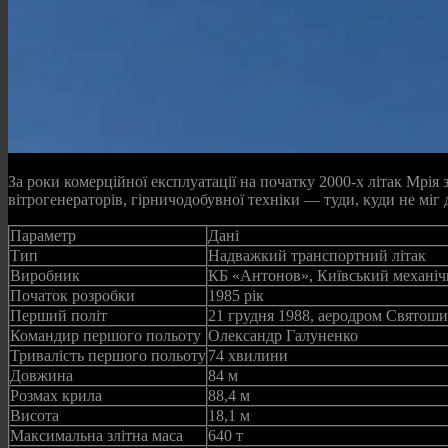
За роки комерційної експлуатації на початку 2000-х літак Мрія
вітрогенераторів, гірничодобувної техніки — туди, куди не міг д
Параметр
Дані
Тип
Надважкий транспортний літак
Виробник
КБ «Антонов», Київський механіч
Початок розробки
1985 рік
Перший політ
21 грудня 1988, аеродром Святоши
Командир першого польоту
Олександр Галуненко
Тривалість першого польоту
74 хвилини
Довжина
84 м
Розмах крила
88,4 м
Висота
18,1 м
Максимальна злітна маса
640 т