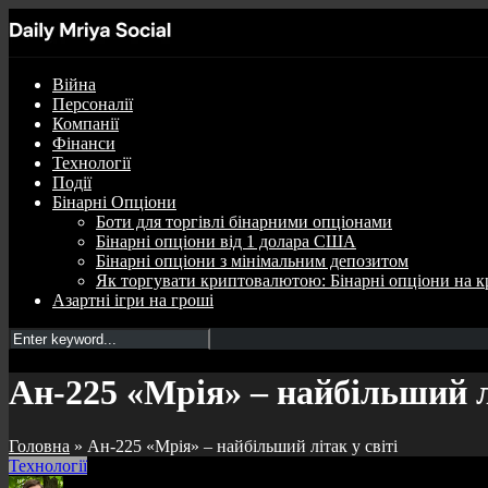
Війна
Персоналії
Компанії
Фінанси
Технології
Події
Бінарні Опціони
Боти для торгівлі бінарними опціонами
Бінарні опціони від 1 долара США
Бінарні опціони з мінімальним депозитом
Як торгувати криптовалютою: Бінарні опціони на к
Азартні ігри на гроші
Ан-225 «Мрія» – найбільший лі
Головна
»
Ан-225 «Мрія» – найбільший літак у світі
Технології