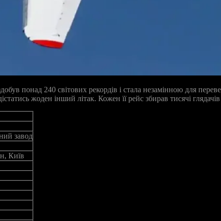
 здобув понад 240 світових рекордів і стала незамінною для пер
істатись жоден інший літак. Кожен її рейс збирав тисячі глядачів
ний завод
н, Київ