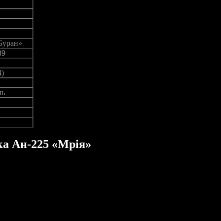
Буран»
89
4)
ль
ка Ан-225 «Мрія»