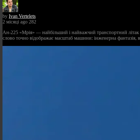
by
Ivan Vertelets
2 місяці ago
282
Ан-225 «Мрія» — найбільший і найважчий транспортний літак в і
слово точно відображає масштаб машини: інженерна фантазія, вті