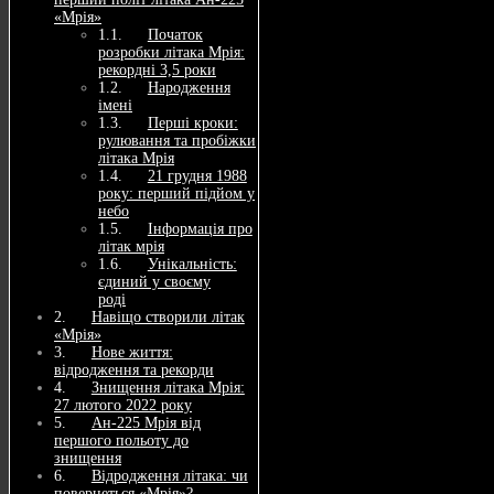
«Мрія»
Початок
розробки літака Мрія:
рекордні 3,5 роки
Народження
імені
Перші кроки:
рулювання та пробіжки
літака Мрія
21 грудня 1988
року: перший підйом у
небо
Інформація про
літак мрія
Унікальність:
єдиний у своєму
роді
Навіщо створили літак
«Мрія»
Нове життя:
відродження та рекорди
Знищення літака Мрія:
27 лютого 2022 року
Ан-225 Мрія від
першого польоту до
знищення
Відродження літака: чи
повернеться «Мрія»?