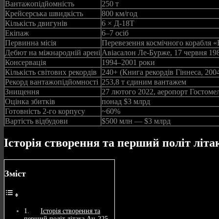
Вантажопідйомність
250 т
Крейсерська швидкість
800 км/год
Кількість двигунів
6 × Д-18Т
Екіпаж
6–7 осіб
Первинна місія
Перевезення космічного корабля «
Дебют на міжнародній арені
Авіасалон Ле-Бурже, 17 червня 19
Консервація
1994–2001 роки
Кількість світових рекордів
240+ (Книга рекордів Гіннеса, 200
Рекорд вантажопідйомності
253,8 т єдиним вантажем
Знищення
27 лютого 2022, аеропорт Гостоме
Оцінка збитків
понад $3 млрд
Готовність 2-го корпусу
~60%
Вартість відбудови
$500 млн — $3 млрд
Історія створення та перший політ літа
Зміст
Історія створення та
перший політ літака Ан-225