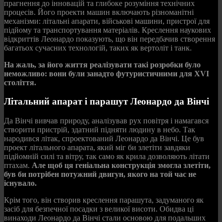
прагнення до інновацій та глибоке розуміння технічних
процесів. Його проекти машин включають різноманітні
механізми: літальні апарати, військові машини, пристрої для
підйому та транспортування матеріалів. Креслення наукових
відкриттів Леонардо показують, що він передбачив створення
багатьох сучасних технологій, таких як вертоліт і танк.
На жаль, за його життя реалізувати такі розробки було
неможливо: вони були занадто футуристичними для XVI
століття.
Літальний апарат і парашут Леонардо да Вінчі
Да Вінчі вивчав природу, аналізував рух повітря і намагався
створити пристрій, здатний підняти людину в небо. Так
народився літак, спроектований Леонардо да Вінчі. Це був
проект літального апарата, який міг би злетіти завдяки
підйомній силі та вітру, так само як крила дозволяють літати
птахам.
Але щоб ця геніальна конструкція змогла злетіти,
був би потрібен потужний двигун, якого на той час не
існувало.
Крім того, він створив креслення парашута, задуманого як
засіб для безпечної посадки з великої висоти. Обидва ці
винаходи Леонардо да Вінчі стали основою для подальших