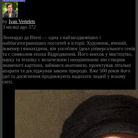
by
Ivan Vertelets
3 місяці ago
372
Леонардо да Вінчі — одна з найзагадковіших і
найбагатогранніших постатей в історії. Художник, вчений,
інженер і винахідник, він уособлює ідеал універсального генія
та є символом епохи Відродження. Його внесок у мистецтво,
науку та техніку є величезним і неоціненним: він створив
знамениті картини, займався анатомією, проектував літальні
апарати та досліджував закони природи. Вже 500 років його
ідеї та досягнення продовжують надихати людей у всьому
світі.