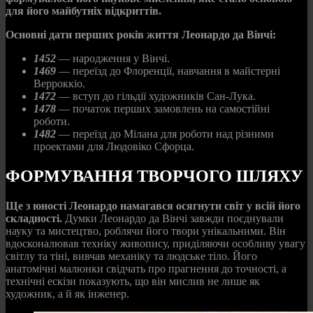
для його майбутніх відкриттів.
Основні дати перших років життя Леонардо да Вінчі:
1452
— народження у Вінчі.
1469
— переїзд до Флоренції, навчання в майстерні
Верроккіо.
1472
— вступ до гільдії художників Сан-Лука.
1478
— початок перших замовлень на самостійні
роботи.
1482
— переїзд до Мілана для роботи над різними
проектами для Людовіко Сфорца.
ФОРМУВАННЯ ТВОРЧОГО ШЛЯХУ
Ще з юності Леонардо намагався осягнути світ у всій його
складності.
Думки Леонардо да Вінчі завжди поєднували
науку та мистецтво, роблячи його твори унікальними. Він
вдосконалював техніку живопису, приділяючи особливу увагу
світлу та тіні, вивчав механіку та людське тіло. Його
анатомічні малюнки свідчать про прагнення до точності, а
технічні ескізи показують, що він мислив не лише як
художник, а й як інженер.