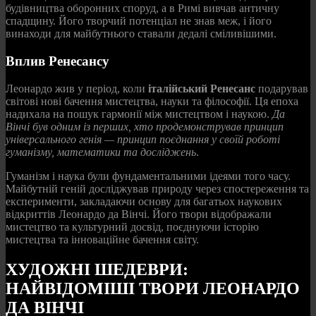
будівництва оборонних споруд, а в Римі вивчав античну
спадщину. Його творчий потенціал не знав меж, і його
винаходи для майбутнього ставали дедалі сміливішими.
Вплив Ренесансу
Леонардо жив у період, коли
італійський Ренесанс
подарував
світові нові бачення мистецтва, науки та філософії. Ця епоха
надихала на пошук гармонії між мистецтвом і наукою.
Да
Вінчі був одним із перших, хто продемонстрував принцип
універсального генія — принцип поєднання у своїй роботі
гуманізму, математики та досліджень
.
Гуманізм і наука були фундаментальними ідеями того часу.
Майбутній геній досліджував природу через спостереження та
експерименти, закладаючи основу для багатьох наукових
відкриттів Леонардо да Вінчі. Його твори відображали
мистецтво та культурний досвід, поєднуючи історію
мистецтва та інноваційне бачення світу.
ХУДОЖНІ ШЕДЕВРИ:
НАЙВІДОМІШІ ТВОРИ ЛЕОНАРДО
ДА ВІНЧІ