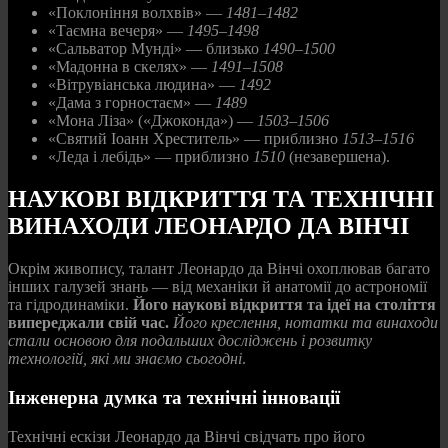
«Поклоніння волхвів» —
1481–1482
«Таємна вечеря» —
1495–1498
«Сальватор Мунді» — близько
1490–1500
«Мадонна в скелях» —
1491–1508
«Вітрувіанська людина» —
1492
«Дама з горностаєм» —
1489
«Мона Ліза» («Джоконда») —
1503–1506
«Святий Іоанн Хреститель» — приблизно
1513–1516
«Леда і лебідь» — приблизно
1510
(незавершена).
НАУКОВІ ВІДКРИТТЯ ТА ТЕХНІЧНІ
ВИНАХОДИ ЛЕОНАРДО ДА ВІНЧІ
Окрім живопису, талант Леонардо да Вінчі охоплював багато
інших галузей знань — від механіки й анатомії до астрономії
та гідродинаміки.
Його наукові відкриття та ідеї на століття
випереджали свій час.
Його креслення, нотатки та винаходи
стали основою для подальших досліджень і розвитку
технологій, які ми знаємо сьогодні
.
Інженерна думка та технічні інновації
Технічні ескізи Леонардо да Вінчі свідчать про його