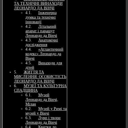
ТА ТЕХНІЧНІ ВИНАХОДИ
ЛЕОНАРДО ДА ВІНЧІ
Інженерна
думка та технічні
інновації
Літальний
апарат і парашут
Леонардо да Вінчі
Анатомічні
дослідження
«Атлантичний
кодекс» Леонардо да
Вінчі
Винаходи для
дітей
ЖИТТЯ ТА
МИСЛЕННЯ: ОСОБИСТІСТЬ
ЛЕОНАРДО ДА ВІНЧІ
МУЗЕЇ ТА КУЛЬТУРНА
СПАДЩИНА
Музей
Леонардо да Вінчі,
Мілан
Музей у Римі та
музей у Вінчі
Лувр і твори
Леонардо да Вінчі
Квитки до