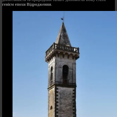
генієм епохи Відродження
.