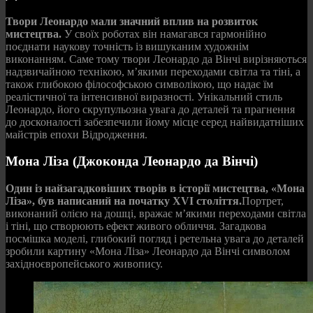
Твори Леонардо мали значний вплив на розвиток
мистецтва.
У своїх роботах він намагався гармонійно
поєднати наукову точність із вишуканим художнім
виконанням. Саме тому твори Леонардо да Вінчі вирізняються
надзвичайною технікою, м’якими переходами світла та тіні, а
також глибокою філософською символікою, що надає їм
реалістичної та інтенсивної виразності. Унікальний стиль
Леонардо, його скрупульозна увага до деталей та прагнення
до досконалості забезпечили йому місце серед найвидатніших
майстрів епохи Відродження.
Мона Ліза (Джоконда Леонардо да Вінчі)
Один із найзагадковіших творів в історії мистецтва, «Мона
Ліза», був написаний на початку XVI століття.
Портрет,
виконаний олією на дошці, вражає м’якими переходами світла
і тіні, що створюють ефект живого обличчя. Загадкова
посмішка моделі, глибокий погляд і ретельна увага до деталей
зробили картину «Мона Ліза» Леонардо да Вінчі символом
західноєвропейського живопису.