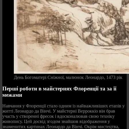
День Богоматері Сніжної, малюнок Леонардо, 1473 рік
Перші роботи в майстернях Флоренції та за її
межами
Навчання у Флоренції стало одним із найважливіших етапів у
житті Леонардо да Вінчі. У майстерні Верроккіо він брав
участь у створенні фресок і вдосконалював свою техніку
живопису. Цей досвід згодом знайшов відображення у
знаменитих картинах Леонардо да Вінчі. Окрім мистецтва,