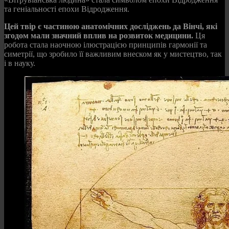
та геніальності епохи Відродження.
Цей твір є частиною анатомічних досліджень да Вінчі, які
згодом мали значний вплив на розвиток медицини.
Ця
робота стала наочною ілюстрацією принципів гармонії та
симетрії, що зробило її важливим внеском як у мистецтво, так
і в науку.