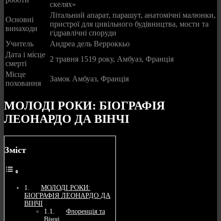
скелях»
Літальний апарат, парашут, анатомічні малюнки,
Основні
пристрої для цивільного будівництва, мости та
винаходи
гідравлічні споруди
Учитель
Андреа дель Верроккьо
Дата і місце
2 травня 1519 року, Амбуаз, Франція
смерті
Місце
Замок Амбуаз, Франція
поховання
МОЛОДІ РОКИ: БІОГРАФІЯ
ЛЕОНАРДО ДА ВІНЧІ
Зміст
МОЛОДІ РОКИ:
БІОГРАФІЯ ЛЕОНАРДО ДА
ВІНЧІ
Флоренція та
Вінчі