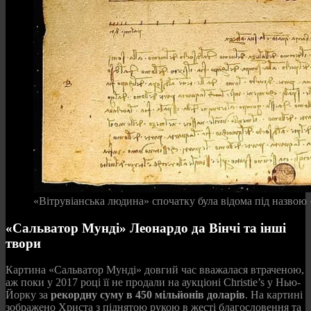
«Вітрувіанська людина» спочатку була відома під назвою 
«Сальватор Мунді» Леонардо да Вінчі та інші
твори
Картина «Сальватор Мунді» довгий час вважалася втраченою,
аж поки у 2017 році її не продали на аукціоні Christie’s у Нью-
Йорку за
рекордну суму в 450 мільйонів доларів
. На картині
зображено Христа з піднятою рукою в жесті благословення та