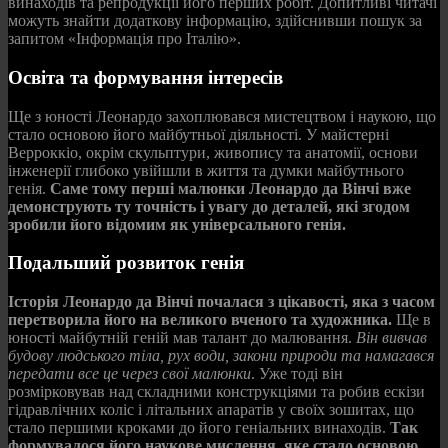
винаходів та репродукції його перших робіт. Допитливі читачі
можуть знайти додаткову інформацію, здійснивши пошук за
запитом «Інформація про Італію».
Освіта та формування інтересів
Ще з юності Леонардо захоплювався мистецтвом і наукою, що
стало основою його майбутньої діяльності. У майстерні
Верроккіо, окрім скульптури, живопису та анатомії, основи
інженерії глибоко увійшли в життя та думки майбутнього
генія.
Саме тому перші малюнки Леонардо да Вінчі вже
демонструють ту точність і увагу до деталей, які згодом
зробили його відомим як універсального генія.
Подальший розвиток генія
Історія Леонардо да Вінчі почалася з цікавості, яка з часом
перетворила його на великого вченого та художника.
Ще в
юності майбутній геній мав талант до малювання.
Він вивчав
будову людського тіла, рух води, закони природи та намагався
передати все це через свої малюнки
. Уже тоді він
розмірковував над складними конструкціями та робив ескізи
гідравлічних коліс і літальних апаратів у своїх зошитах, що
стало першими кроками до його геніальних винаходів.
Так
формувалося його наукове мислення, яке стало основою