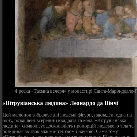
Фреска «Таємна вечеря» у монастирі Санта-Марія-делле-Г
«Вітрувіанська людина» Леонардо да Вінчі
Цей малюнок зображує дві людські фігури, накладені одна на
одну, розміщені всередині квадрата та кола. «Вітрувіанська
людина» символізує досконалість пропорцій людського тіла та
розкриває зв’язок між мистецтвом і наукою. Саме тому
«Вітрувіанська людина» стала символом епохи Відродження