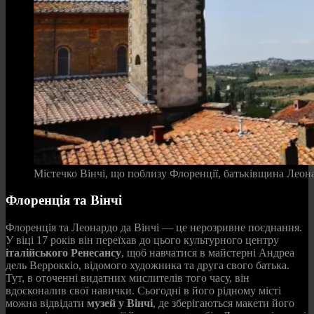
Містечко Вінчі, що поблизу Флоренції, батьківщина Леон
Флоренція та Вінчі
Флоренція та Леонардо да Вінчі — це нерозривне поєднання.
У віці 17 років він переїхав до цього культурного центру
італійського Ренесансу
, щоб навчатися в майстерні Андреа
дель Верроккіо, відомого художника та друга свого батька.
Тут, в оточенні видатних мислителів того часу, він
вдосконалив свої навички. Сьогодні в його рідному місті
можна відвідати
музей у Вінчі
, де зберігаються макети його