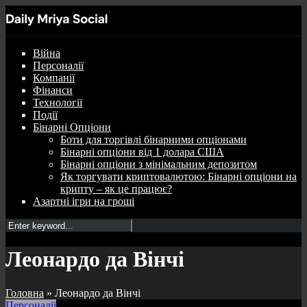
Війна
Персоналії
Компанії
Фінанси
Технології
Події
Бінарні Опціони
Боти для торгівлі бінарними опціонами
Бінарні опціони від 1 долара США
Бінарні опціони з мінімальним депозитом
Як торгувати криптовалютою: Бінарні опціони на
крипту – як це працює?
Азартні ігри на гроші
Леонардо да Вінчі
Головна
»
Леонардо да Вінчі
Персоналії