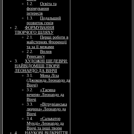
Освіта та
формування
інтересів
Подальший
розвиток генія
ФОРМУВАННЯ
ТВОРЧОГО ШЛЯХУ
Перші роботи в
майстернях Флоренції
та за її межами
Вплив
Ренесансу
ХУДОЖНІ ШЕДЕВРИ:
НАЙВІДОМІШІ ТВОРИ
ЛЕОНАРДО ДА ВІНЧІ
Мона Ліза
(Джоконда Леонардо да
Вінчі)
«Таємна
вечеря» Леонардо да
Вінчі
«Вітрувіанська
людина» Леонардо да
Вінчі
«Сальватор
Мунді» Леонардо да
Вінчі та інші твори
НАУКОВІ ВІДКРИТТЯ