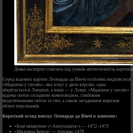
Деякі експерти ставлять під сумнів автентичність карти
Серед відомих картин Леонардо да Вінчі особливо виділяється
«Мадонна у скелях», яка існує у двох версіях: одна
зберігається в Лондоні, а інша — у Луврі. «Мадонна у скелях»
відома своєю складною композицією, глибоким
моделюванням світла та тіні, а також загадковим виразом
облич персонажів.
Короткий огляд внеску Леонардо да Вінчі в живопис:
«Благовіщення» («Аннунціата») —
1472–1475
«Мадонна Бенуа» — близько
1478