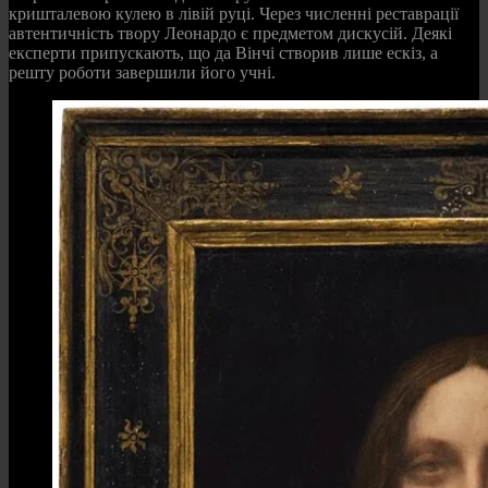
кришталевою кулею в лівій руці. Через численні реставрації
автентичність твору Леонардо є предметом дискусій. Деякі
експерти припускають, що да Вінчі створив лише ескіз, а
решту роботи завершили його учні.