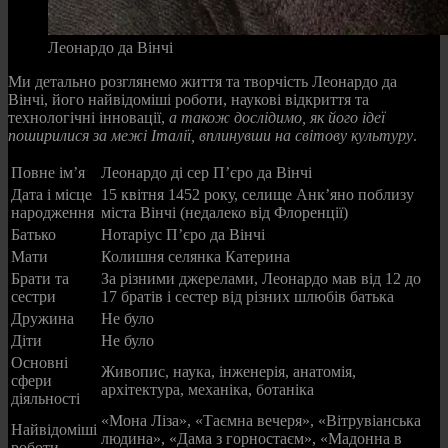
Леонардо да Вінчі
Ми детально розглянемо життя та творчість Леонардо да
Вінчі, його найвідоміші роботи, наукові відкриття та
технологічні інновації,
а також дослідимо, як його ідеї
поширилися за межі Італії, вплинувши на світову культуру
.
Повне ім’я
Леонардо ді сер П’єро да Вінчі
Дата і місце
15 квітня 1452 року, селище Анк’яно поблизу
народження
міста Вінчі (недалеко від Флоренції)
Батько
Нотаріус П’єро да Вінчі
Мати
Колишня селянка Катерина
Брати та
За різними джерелами, Леонардо мав від 12 до
сестри
17 братів і сестер від різних шлюбів батька
Дружина
Не було
Діти
Не було
Основні
Живопис, наука, інженерія, анатомія,
сфери
архітектура, механіка, ботаніка
діяльності
«Мона Ліза», «Таємна вечеря», «Вітрувіанська
Найвідоміші
людина», «Дама з горностаєм», «Мадонна в
роботи