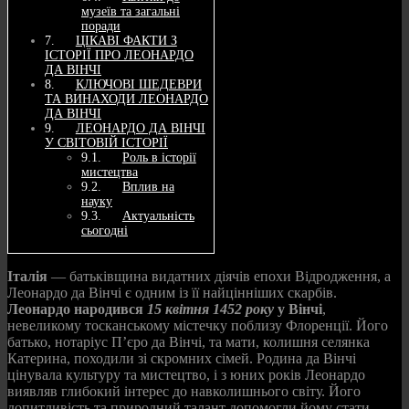
музеїв та загальні
поради
ЦІКАВІ ФАКТИ З
ІСТОРІЇ ПРО ЛЕОНАРДО
ДА ВІНЧІ
КЛЮЧОВІ ШЕДЕВРИ
ТА ВИНАХОДИ ЛЕОНАРДО
ДА ВІНЧІ
ЛЕОНАРДО ДА ВІНЧІ
У СВІТОВІЙ ІСТОРІЇ
Роль в історії
мистецтва
Вплив на
науку
Актуальність
сьогодні
Італія
— батьківщина видатних діячів епохи Відродження, а
Леонардо да Вінчі є одним із її найцінніших скарбів.
Леонардо народився
15 квітня 1452 року
у Вінчі
,
невеликому тосканському містечку поблизу Флоренції. Його
батько, нотаріус П’єро да Вінчі, та мати, колишня селянка
Катерина, походили зі скромних сімей. Родина да Вінчі
цінувала культуру та мистецтво, і з юних років Леонардо
виявляв глибокий інтерес до навколишнього світу. Його
допитливість та природний талант допомогли йому стати