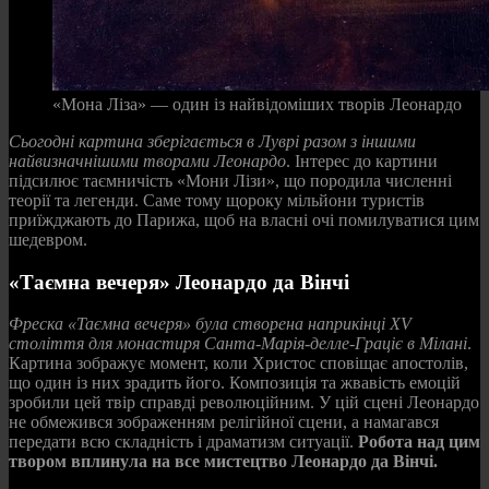
«Мона Ліза» — один із найвідоміших творів Леонардо
Сьогодні картина зберігається в Луврі разом з іншими
найвизначнішими творами Леонардо
. Інтерес до картини
підсилює таємничість «Мони Лізи», що породила численні
теорії та легенди. Саме тому щороку мільйони туристів
приїжджають до Парижа, щоб на власні очі помилуватися цим
шедевром.
«Таємна вечеря» Леонардо да Вінчі
Фреска «Таємна вечеря» була створена наприкінці XV
століття для монастиря Санта-Марія-делле-Граціє в Мілані
.
Картина зображує момент, коли Христос сповіщає апостолів,
що один із них зрадить його. Композиція та жвавість емоцій
зробили цей твір справді революційним. У цій сцені Леонардо
не обмежився зображенням релігійної сцени, а намагався
передати всю складність і драматизм ситуації.
Робота над цим
твором вплинула на все мистецтво Леонардо да Вінчі.