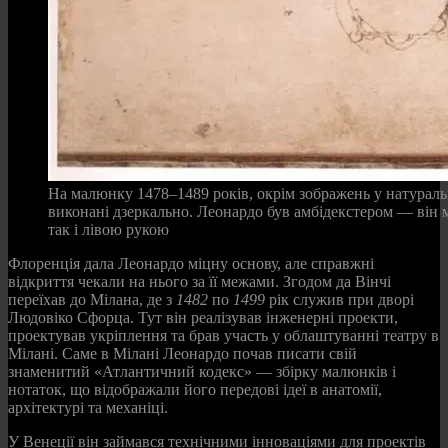
На малюнку 1478–1489 років, окрім зображень у натурал
виконані дзеркально. Леонардо був амбідекстером — він м
так і лівою рукою
Флоренція дала Леонардо міцну основу, але справжні
відкриття чекали на нього за її межами. Згодом да Вінчі
переїхав до Мілана, де з
1482
по
1499
рік служив при дворі
Людовіко Сфорца. Тут він реалізував інженерні проекти,
проектував укріплення та брав участь у облаштуванні театру в
Мілані. Саме в Мілані Леонардо почав писати свій
знаменитий «Атлантичний кодекс» — збірку малюнків і
нотаток, що відображали його передові ідеї в анатомії,
архітектурі та механіці.
У Венеції він займався технічними інноваціями для проектів