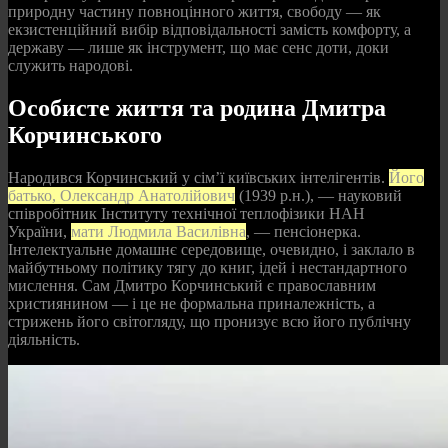
природну частину повноцінного життя, свободу — як
екзистенційний вибір відповідальності замість комфорту, а
державу — лише як інструмент, що має сенс доти, доки
служить народові.
Особисте життя та родина Дмитра
Корчинського
Народився Корчинський у сім’ї київських інтелігентів.
Його
батько, Олександр Анатолійович
(1939 р.н.), — науковий
співробітник Інституту технічної теплофізики НАН
України,
мати Людмила Василівна
, — пенсіонерка.
Інтелектуальне домашнє середовище, очевидно, і заклало в
майбутньому політику тягу до книг, ідей і нестандартного
мислення. Сам Дмитро Корчинський є православним
християнином — і це не формальна приналежність, а
стрижень його світогляду, що пронизує всю його публічну
діяльність.