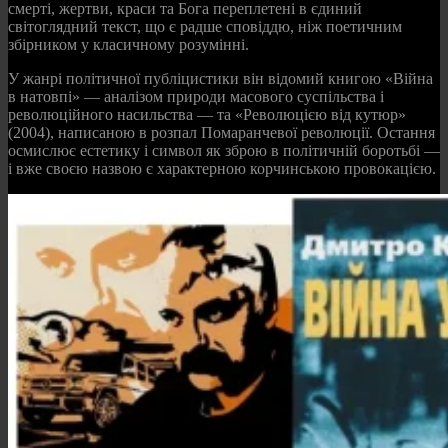
смерті, жертви, краси та Бога переплетені в єдиний
світоглядний текст, що є радше сповіддю, ніж поетичним
збірником у класичному розумінні.
У жанрі політичної публіцистики він відомий книгою «Війна
в натовпі» — аналізом природи масового суспільства і
революційного насильства — та «Революцією від кутюр»
(2004), написаною в розпал Помаранчевої революції. Остання
осмислює естетику і символ як зброю в політичній боротьбі —
і вже своєю назвою є характерною корчинською провокацією.