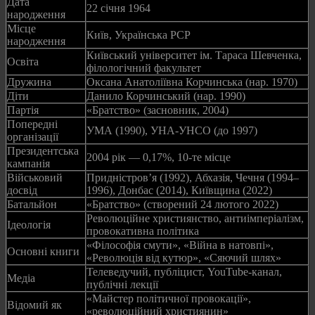
Дата
22 січня 1964
народження
Місце
Київ, Українська РСР
народження
Київський університет ім. Тараса Шевченка,
Освіта
філологічний факультет
Дружина
Оксана Анатоліївна Корчинська (нар. 1970)
Діти
Данило Корчинський (нар. 1990)
Партія
«Братство» (засновник, 2004)
Попередні
УМА (1990), УНА-УНСО (до 1997)
організації
Президентська
2004 рік — 0,17%, 10-те місце
кампанія
Військовий
Придністров’я (1992), Абхазія, Чечня (1994–
досвід
1996), Донбас (2014), Київщина (2022)
Батальйон
«Братство» (створений 24 лютого 2022)
Революційне християнство, антиімперіалізм,
Ідеологія
провокативна політика
«Філософія смути», «Війна в натовпі»,
Основні книги
«Революція від кутюр», «Сяючий шлях»
Телеведучий, публіцист, YouTube-канал,
Медіа
публічні лекції
«Майстер політичної провокації»,
Відомий як
«революційний християнин»