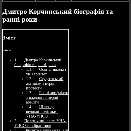
Дмитро Корчинський біографія та
ранні роки
Зміст
Дмитро Корчинський
біографія та ранні роки
Освіта: школа і
університет
Студентський
активізм і перші
протести
Ранні конфлікти
з владою та перші
арешти
Шлях до
великої політики:
УНА-УНСО
Політичний злет: УНА-
УНСО та «Братство»
Військова діяльність: від