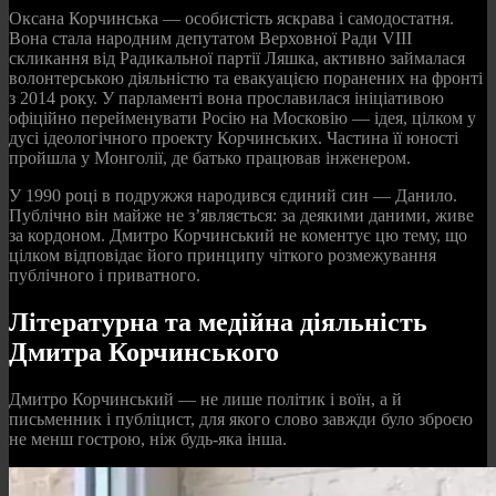
Оксана Корчинська — особистість яскрава і самодостатня.
Вона стала народним депутатом Верховної Ради VIII
скликання від Радикальної партії Ляшка, активно займалася
волонтерською діяльністю та евакуацією поранених на фронті
з 2014 року. У парламенті вона прославилася ініціативою
офіційно перейменувати Росію на Московію — ідея, цілком у
дусі ідеологічного проекту Корчинських. Частина її юності
пройшла у Монголії, де батько працював інженером.
У 1990 році в подружжя народився єдиний син — Данило.
Публічно він майже не з’являється: за деякими даними, живе
за кордоном. Дмитро Корчинський не коментує цю тему, що
цілком відповідає його принципу чіткого розмежування
публічного і приватного.
Літературна та медійна діяльність
Дмитра Корчинського
Дмитро Корчинський — не лише політик і воїн, а й
письменник і публіцист, для якого слово завжди було зброєю
не менш гострою, ніж будь-яка інша.