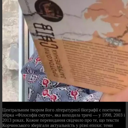
Центральним твором його літературної біографії є поетична
збірка «Філософія смути», яка виходила тричі — у 1998, 2003 і
2013 роках. Кожне перевидання свідчило про те, що тексти
Корчинського зберігали актуальність у різні епохи: теми