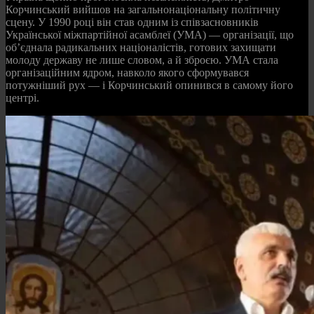
Корчинський вийшов на загальнонаціональну політичну
сцену. У 1990 році він став одним із співзасновників
Української міжпартійної асамблеї (УМА) — організації, що
об’єднала радикальних націоналістів, готових захищати
молоду державу не лише словом, а й зброєю. УМА стала
організаційним ядром, навколо якого сформувався
потужніший рух — і Корчинський опинився в самому його
центрі.