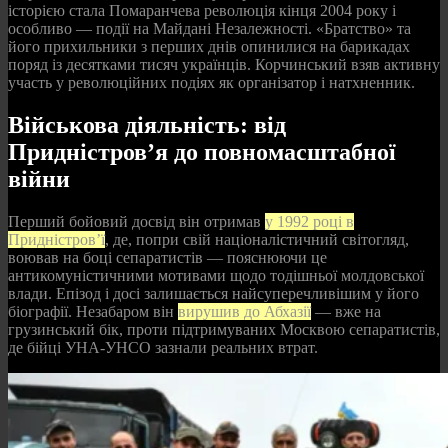
історією стала Помаранчева революція кінця 2004 року і
особливо — події на Майдані Незалежності. «Братство» та
його прихильники з перших днів опинилися на барикадах
поряд із десятками тисяч українців. Корчинський взяв активну
участь у революційних подіях як організатор і натхненник.
Військова діяльність: від
Придністров’я до повномасштабної
війни
Перший бойовий досвід він отримав
у 1992 році в
Придністров’ї
, де, попри свій націоналістичний світогляд,
воював на боці сепаратистів — пояснюючи це
антикомуністичними мотивами щодо тодішньої молдовської
влади. Епізод і досі залишається найсуперечливішим у його
біографії. Незабаром він
вирушив до Абхазії
— вже на
грузинський бік, проти підтримуваних Москвою сепаратистів,
де бійці УНА-УНСО зазнали реальних втрат.