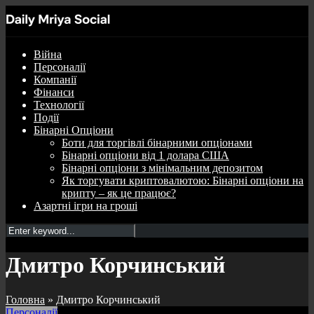
Війна
Персоналії
Компанії
Фінанси
Технології
Події
Бінарні Опціони
Боти для торгівлі бінарними опціонами
Бінарні опціони від 1 долара США
Бінарні опціони з мінімальним депозитом
Як торгувати криптовалютою: Бінарні опціони на
крипту – як це працює?
Азартні ігри на гроші
Дмитро Корчинський
Головна
»
Дмитро Корчинський
Персоналії