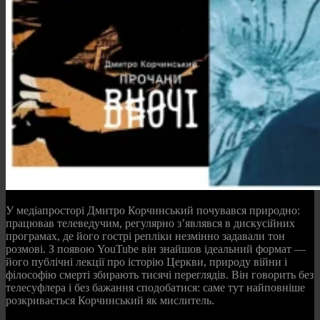
У медіапросторі Дмитро Корчинський почувався природно:
працював телеведучим, регулярно з’являвся в дискусійних
програмах, де його гострі репліки незмінно задавали тон
розмові. З появою YouTube він знайшов ідеальний формат —
його публічні лекції про історію Церкви, природу війни і
філософію смерті збирають тисячі переглядів. Він говорить без
телесуфлера і без бажання сподобатися: саме тут найповніше
розкривається Корчинський як мислитель.