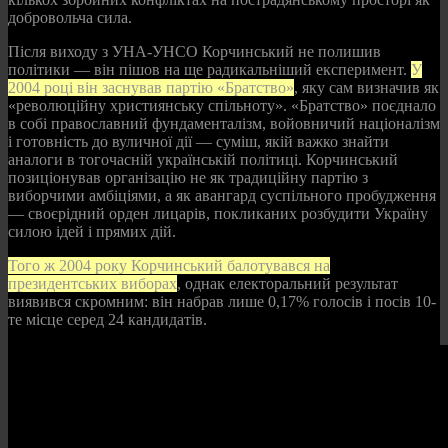
добровольча сила.
Після виходу з УНА-УНСО Корчинський не полишив
політики — він пішов на ще радикальніший експеримент.
У
2004 році він заснував партію «Братство»
, яку сам визначив як
«революційну християнську спільноту». «Братство» поєднало
в собі православний фундаменталізм, войовничий націоналізм
і готовність до вуличної дії — суміш, якій важко знайти
аналоги в тогочасній українській політиці. Корчинський
позиціонував організацію не як традиційну партію з
виборчими амбіціями, а як авангард суспільного пробудження
— своєрідний орден лицарів, покликаних розбудити Україну
силою ідей і прямих дій.
Того ж 2004 року Корчинський балотувався на
президентських виборах
, однак електоральний результат
виявився скромним: він набрав лише 0,17% голосів і посів 10-
те місце серед 24 кандидатів.