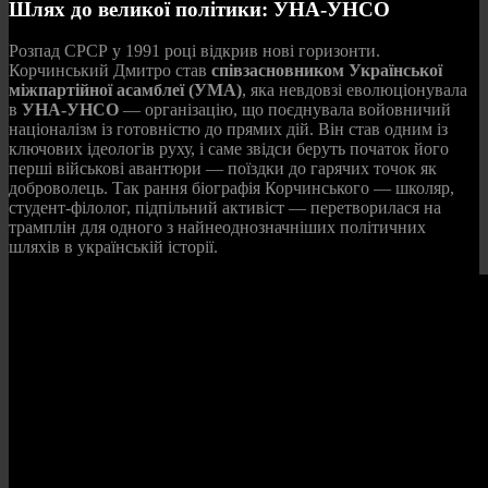
Шлях до великої політики: УНА-УНСО
Розпад СРСР у 1991 році відкрив нові горизонти.
Корчинський Дмитро став
співзасновником Української
міжпартійної асамблеї (УМА)
, яка невдовзі еволюціонувала
в
УНА-УНСО
— організацію, що поєднувала войовничий
націоналізм із готовністю до прямих дій. Він став одним із
ключових ідеологів руху, і саме звідси беруть початок його
перші військові авантюри — поїздки до гарячих точок як
доброволець. Так рання біографія Корчинського — школяр,
студент-філолог, підпільний активіст — перетворилася на
трамплін для одного з найнеоднозначніших політичних
шляхів в українській історії.