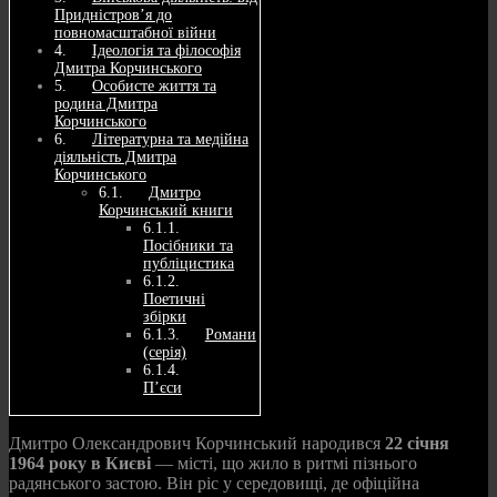
Придністров’я до
повномасштабної війни
Ідеологія та філософія
Дмитра Корчинського
Особисте життя та
родина Дмитра
Корчинського
Літературна та медійна
діяльність Дмитра
Корчинського
Дмитро
Корчинський книги
Посібники та
публіцистика
Поетичні
збірки
Романи
(серія)
П’єси
Дмитро Олександрович Корчинський народився
22 січня
1964 року в Києві
— місті, що жило в ритмі пізнього
радянського застою. Він ріс у середовищі, де офіційна