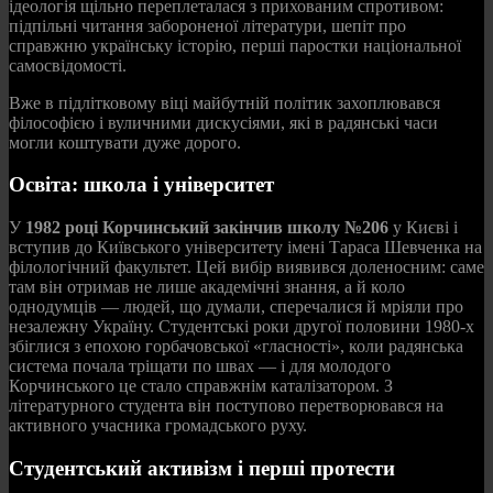
ідеологія щільно переплеталася з прихованим спротивом:
підпільні читання забороненої літератури, шепіт про
справжню українську історію, перші паростки національної
самосвідомості.
Вже в підлітковому віці майбутній політик захоплювався
філософією і вуличними дискусіями, які в радянські часи
могли коштувати дуже дорого.
Освіта: школа і університет
У
1982 році Корчинський закінчив школу №206
у Києві і
вступив до Київського університету імені Тараса Шевченка на
філологічний факультет. Цей вибір виявився доленосним: саме
там він отримав не лише академічні знання, а й коло
однодумців — людей, що думали, сперечалися й мріяли про
незалежну Україну. Студентські роки другої половини 1980-х
збіглися з епохою горбачовської «гласності», коли радянська
система почала тріщати по швах — і для молодого
Корчинського це стало справжнім каталізатором. З
літературного студента він поступово перетворювався на
активного учасника громадського руху.
Студентський активізм і перші протести