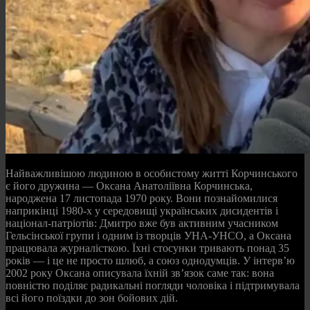
Найважливішою людиною в особистому житті Корчинського
є його дружина — Оксана Анатоліївна Корчинська,
народжена 17 листопада 1970 року. Вони познайомилися
наприкінці 1980-х у середовищі українських дисидентів і
націонал-патріотів: Дмитро вже був активним учасником
Гельсінської групи і одним із творців УНА-УНСО, а Оксана
працювала журналісткою. Їхні стосунки тривають понад 35
років — і це не просто шлюб, а союз однодумців. У інтерв’ю
2002 року Оксана описувала їхній зв’язок саме так: вона
повністю поділяє радикальні погляди чоловіка і підтримувала
всі його поїздки до зон бойових дій.