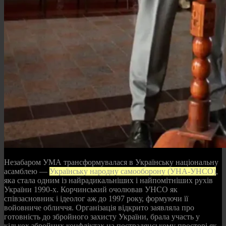
Незабаром УМА трансформувалася в Українську національну
асамблею —
Українську народну самооборону (УНА-УНСО)
,
яка стала одним із найрадикальніших і найпомітніших рухів
України 1990-х. Корчинський очолював УНСО як
співзасновник і ідеолог аж до 1997 року, формуючи її
войовниче обличчя. Організація відкрито заявляла про
готовність до збройного захисту України, брала участь у
кількох збройних конфліктах на пострадянському просторі як