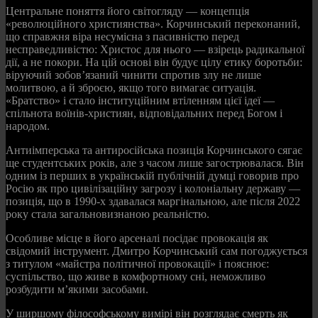
Центральне поняття його світогляду — концепція
«революційного християнства». Корчинський переконаний,
що справжня віра несумісна з пасивністю перед
несправедливістю: Христос для нього — взірець радикальної
дії, а не покори. На цій основі він будує цілу етику боротьби:
віруючий зобов’язаний чинити спротив злу не лише
молитвою, а й зброєю, якщо того вимагає ситуація.
«Братство» і стало інституційним втіленням цієї ідеї —
спільнота воїнів-християн, відповідальних перед Богом і
народом.
Антиімперська та антиросійська позиція Корчинського сягає
ще студентських років, але з часом лише загострювалася. Він
одним із перших в українській публічній думці говорив про
Росію як про цивілізаційну загрозу і колоніальну державу —
позиція, що в 1990-х здавалася маргінальною, але після 2022
року стала загальновизнаною реальністю.
Особливе місце в його арсеналі посідає провокація як
свідомий інструмент. Дмитро Корчинський сам погоджується
з титулом «майстра політичної провокації» і пояснює:
суспільство, що живе в комфортному сні, неможливо
розбудити м’якими засобами.
У ширшому філософському вимірі він розглядає смерть як