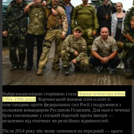
Найрезонанснішою сторінкою стала
Перша чеченська війна
1994–1996 років
: Корчинський воював пліч-о-пліч із
повстанцями проти федеральних сил Росії і подружився з
польовим командиром Русланом Гелаєвим. Для нього чеченці
були союзниками у спільній боротьбі проти імперії —
незалежно від етнічних чи релігійних відмінностей.
Після 2014 року він знову опинився на передовій — цього