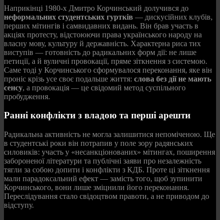
Наприкінці 1980-х Дмитро Корчинський долучився до
неформальних студентських гуртків
— дискусійних клубів,
перших мітингів і самвидавних видань. Він брав участь в
акціях протесту, відстоюючи права українського народу на
власну мову, культуру й державність. Характерна риса тих
виступів — готовність до радикальних форм дії: не лише
петиції, а й вуличні провокації, пряме зіткнення з системою.
Саме тоді у Корчинського сформувалося переконання, яке він
проніс крізь усе своє подальше життя:
слова без дії не мають
сенсу
, а провокація — це свідомий метод суспільного
пробудження.
Ранні конфлікти з владою та перші арешти
Радикальна активність не могла залишитися непоміченою. Ще
в студентські роки він потрапив у поле зору радянських
силовиків: участь у «несанкціонованих» мітингах, поширення
забороненої літератури та публічні заяви про незалежність
тягли за собою допити і конфлікти з КДБ. Проте ці зіткнення
мали парадоксальний ефект — замість того, щоб зупинити
Корчинського, вони лише зміцнили його переконання.
Переслідування стало свідоцтвом правоти, а не приводом до
відступу.