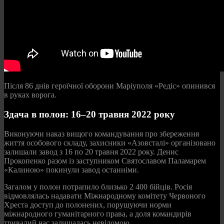
Після 86 днів героїчної оборони Маріуполя «Редіс» опинився
в руках ворога.
Здача в полон: 16–20 травня 2022 року
Виконуючи наказ вищого командування про збереження
життя особового складу, захисники «Азовсталі» організовано
залишали завод з 16 по 20 травня 2022 року. Денис
Прокопенко разом із заступником Святославом Паламарем
«Калиною» покинули завод останніми.
Загалом у полон потрапило близько 2 400 бійців. Росія
відмовлялась надавати Міжнародному комітету Червоного
Хреста доступ до полонених, порушуючи норми
міжнародного гуманітарного права, а доля командирів
тривалий час залишалась невідомою.