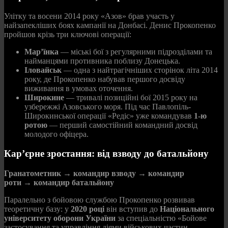
Улітку та восени 2014 року «Азов» брав участь у
найзапекліших боях кампанії на Донбасі. Денис Прокопенко
пройшов крізь три ключові операції:
Мар’їнка
— міські бої з регулярними підрозділами та
найманцями противника поблизу Донецька.
Іловайськ
— одна з найтрагічніших сторінок літа 2014
року, де Прокопенко набував першого досвіду
виживання в умовах оточення.
Широкине
— тривалі позиційні бої 2015 року на
узбережжі Азовського моря. Під час Павлопіль-
Широкинської операції «Редіс» уже командував
1-ю
ротою
— перший самостійний командний досвід
молодого офіцера.
Кар’єрне зростання: від взводу до батальйону
Гранатометник
→
командир взводу
→
командир
роти
→
командир батальйону
Паралельно з бойовою службою Прокопенко розвивав
теоретичну базу: у
2020 році
він вступив до
Національного
університету оборони України
за спеціальністю «Бойове
застосування та управління діями військових частин