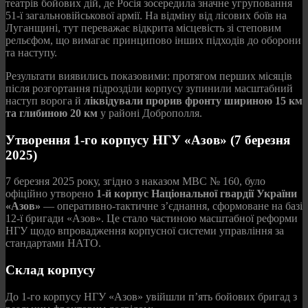
театрів бойових дій, де Росія зосередила значне угруповання
51-ї загальновійськової армії. На відміну від лісових боїв на
Луганщині, тут переважає відкрита місцевість зі степовим
рельєфом, що вимагає принципово інших підходів до оборони
та наступу.
Результати виявились показовими: протягом перших місяців
після розгортання підрозділи корпусу зупинили масштабний
наступ ворога й
ліквідували прорив фронту шириною 15 км
та глибиною 20 км
у районі Доброполля.
Утворення 1-го корпусу НГУ «Азов» (7 березня
2025)
7 березня 2025 року, згідно з наказом МВС № 160, було
офіційно утворено
1-й корпус Національної гвардії України
«Азов»
— оперативно-тактичне з’єднання, сформоване на базі
12-ї бригади «Азов». Це стало частиною масштабної реформи
НГУ щодо впровадження корпусної системи управління за
стандартами НАТО.
Склад корпусу
До 1-го корпусу НГУ «Азов» увійшли п’ять бойових бригад з