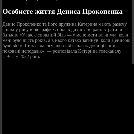
Особисте життя Дениса Прокопенка
Денис Прокопенко та його дружина Катерина мають разючу
спільну рису в біографіях: обоє в дитинстві рано втратили
батьків. «У нас є спільний біль — у мене мати загинула, коли
мені було шість років, а в нього батько загинув, коли Денисові
було вісім. І так склалося, що навіть на кладовищі вони
поховані неподалік», — розповідала Катерина телеканалу
«1+1» у 2022 році.