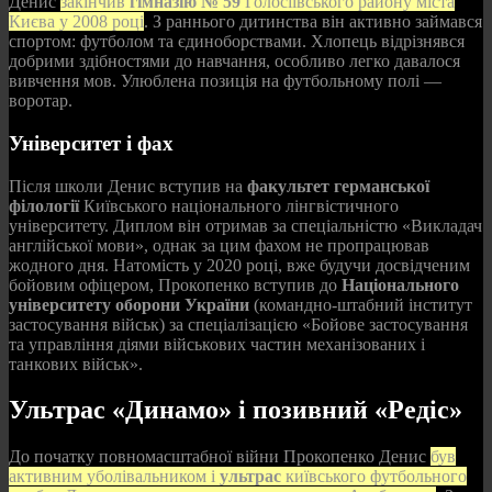
Денис
закінчив
гімназію № 59
Голосіївського району міста
Києва у 2008 році
. З раннього дитинства він активно займався
спортом: футболом та єдиноборствами. Хлопець відрізнявся
добрими здібностями до навчання, особливо легко давалося
вивчення мов. Улюблена позиція на футбольному полі —
воротар.
Університет і фах
Після школи Денис вступив на
факультет германської
філології
Київського національного лінгвістичного
університету. Диплом він отримав за спеціальністю «Викладач
англійської мови», однак за цим фахом не пропрацював
жодного дня. Натомість у 2020 році, вже будучи досвідченим
бойовим офіцером, Прокопенко вступив до
Національного
університету оборони України
(командно-штабний інститут
застосування військ) за спеціалізацією «Бойове застосування
та управління діями військових частин механізованих і
танкових військ».
Ультрас «Динамо» і позивний «Редіс»
До початку повномасштабної війни Прокопенко Денис
був
активним уболівальником і
ультрас
київського футбольного