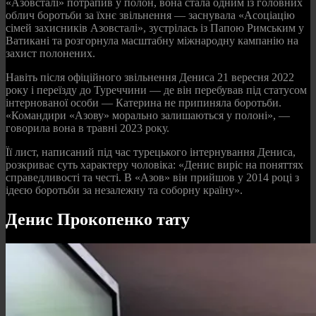
«Азовсталі» потрапив у полон, вона стала одним із головних
облич боротьби за їхнє звільнення — заснувала «Асоціацію
сімей захисників Азовсталі», зустрілась із Папою Римським у
Ватикані та розгорнула масштабну міжнародну кампанію на
захист полонених.
Навіть після офіційного звільнення Дениса 21 вересня 2022
року і переїзду до Туреччини — де він перебував під статусом
інтернованої особи — Катерина не припиняла боротьби.
«Командири «Азову» морально залишаються у полоні», —
говорила вона в травні 2023 року.
Її лист, написаний під час турецького інтернування Дениса,
розкриває суть характеру чоловіка: «Денис виріс на поняттях
справедливості та честі. В «Азов» він прийшов у 2014 році з
ідеєю боротьби за незалежну та соборну країну».
Денис Прокопенко тату