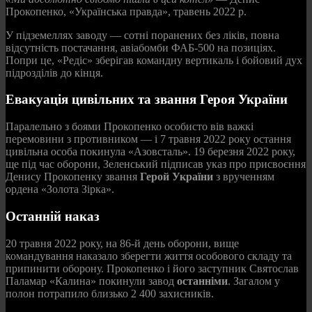
Прокопенко, «Українська правда», травень 2022 р.
У підземеллях заводу — сотні поранених без ліків, повна
відсутність постачання, авіабомби ФАБ-500 на позиціях.
Попри це, «Редіс» зберігав командну вертикаль і бойовий дух
підрозділів до кінця.
Евакуація цивільних та звання Героя України
Паралельно з боями Прокопенко особисто вів важкі
перемовини з противником — і 7 травня 2022 року остання
цивільна особа покинула «Азовсталь». 19 березня 2022 року,
ще під час оборони, Зеленський підписав указ про присвоєння
Денису Прокопенку звання
Герой України
з врученням
ордена «Золота Зірка».
Останній наказ
20 травня 2022 року, на 86-й день оборони, вище
командування наказало зберегти життя особового складу та
припинити оборону. Прокопенко і його заступник Святослав
Паламар «Калина» покинули завод
останніми
. Загалом у
полон потрапило близько 2 400 захисників.