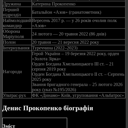
Дружина
Катерина Прокопенко
Перший
Батальйон «Азов» (гранатометник)
підрозділ
Наймолодший
Вересень 2017 р. — у 26 років очолив полк
командир
«Азов»
Оборона
24 лютого — 20 травня 2022 (86 днів)
Маріуполя
Полон
20 травня — 21 вересня 2022 року
Інтернування
Туреччина (2022–2023)
Герой України – 19 березня 2022 року, орден
«Золота Зірка»
Орден Богдана Хмельницького III ст. – 21
серпня 2019 року
Нагороди
Орден Богдана Хмельницького II ст. – Серпень
2025 року
Звання бригадного генерала – 25 лютого 2026
року (указ №195/2026)
Ультрас-рух
ФК «Динамо» Київ, угруповання «Альбатрос»
Денис Прокопенко біографія
Зміст