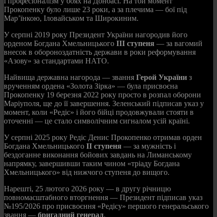
і професіоналізм у боях на Донбасі. На той момент
Прокопенку було лише 23 роки, а за плечима — бої під
Мар’їнкою, Іловайськом та Широкиним.
У серпні 2019 року Президент України нагородив його
орденом Богдана Хмельницького
III ступеня
— за вагомий
внесок в обороноздатність держави в роки реформування
«Азову» за стандартами НАТО.
Найвища державна нагорода — звання
Герой України
з
врученням ордена «Золота Зірка» — була присвоєна
Прокопенку 19 березня 2022 року просто в розпал оборони
Маріуполя, ще до її завершення. Зеленський підписав указ у
момент, коли «Редіс» і його бійці продовжували стояти в
оточенні — це стало символічним сигналом усій країні.
У серпні 2025 року Редіс Денис Прокопенко отримав орден
Богдана Хмельницького
II ступеня
— за мужність і
бездоганне виконання бойових завдань на Лиманському
напрямку, завершивши таким чином «тріаду Богдана
Хмельницького» від нижчого ступеня до вищого.
Нарешті, 25 лютого 2026 року — в другу річницю
повномасштабного вторгнення — Президент підписав указ
№195/2026 про присвоєння «Редісу» першого генеральського
звання —
бригадний генерал
.