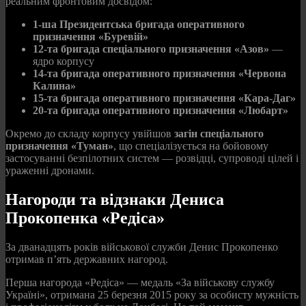
реальним фронтовим досвідом:
1-ша Президентська бригада оперативного
призначення «Буревій»
12-та бригада спеціального призначення «Азов»
—
ядро корпусу
14-та бригада оперативного призначення «Червона
Калина»
15-та бригада оперативного призначення «Кара-Даг»
20-та бригада оперативного призначення «Любарт»
Окремо до складу корпусу увійшов
загін спеціального
призначення «Туман»
, що спеціалізується на бойовому
застосуванні безпілотних систем — розвідці, супроводі цілей і
ураженні дронами.
Нагороди та відзнаки Дениса
Прокопенка «Редіса»
За дванадцять років військової служби Денис Прокопенко
отримав п’ять державних нагород.
Перша нагорода «Редіса» — медаль «За військову службу
Україні», отримана 25 березня 2015 року за особисту мужність