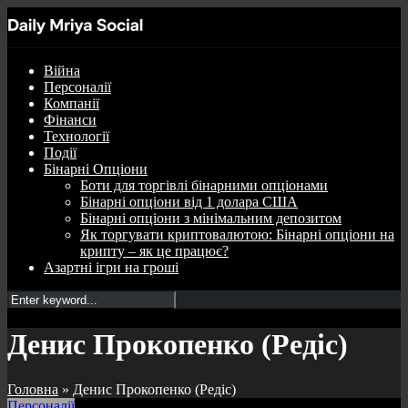
Війна
Персоналії
Компанії
Фінанси
Технології
Події
Бінарні Опціони
Боти для торгівлі бінарними опціонами
Бінарні опціони від 1 долара США
Бінарні опціони з мінімальним депозитом
Як торгувати криптовалютою: Бінарні опціони на
крипту – як це працює?
Азартні ігри на гроші
Денис Прокопенко (Редіс)
Головна
»
Денис Прокопенко (Редіс)
Персоналії