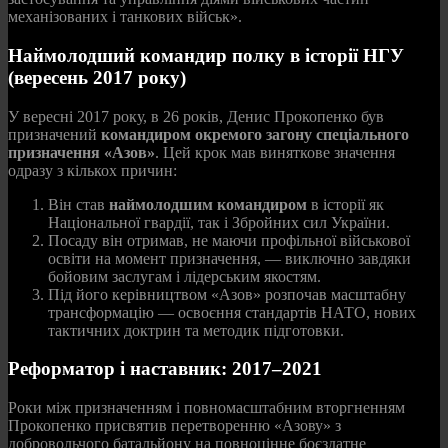
механізованих і танкових військ».
Наймолодший командир полку в історії НГУ
(вересень 2017 року)
У вересні 2017 року, в 26 років, Денис Прокопенко був
призначений
командиром окремого загону спеціального
призначення «Азов»
. Цей крок мав виняткове значення
одразу з кількох причин:
Він став
наймолодшим командиром
в історії як
Національної гвардії, так і Збройних сил України.
Посаду він отримав, не маючи профільної військової
освіти на момент призначення, — виключно завдяки
бойовим заслугам і лідерським якостям.
Під його керівництвом «Азов» розпочав масштабну
трансформацію — освоєння стандартів НАТО, нових
тактичних доктрин та методик підготовки.
Реформатор і наставник: 2017–2021
Роки між призначенням і повномасштабним вторгненням
Прокопенко присвятив перетворенню «Азову» з
добровольчого батальйону на повноцінне боєздатне