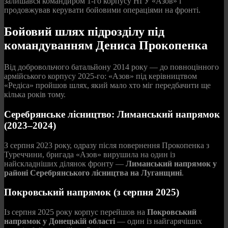
залишався командиром 1-го корпусу НГУ «Азов» і
продовжував керувати бойовими операціями на фронті.
Бойовий шлях підрозділу під
командуванням Дениса Прокопенка
Від добровольчого батальйону 2014 року — до повноцінного
армійського корпусу 2025-го: «Азов» під керівництвом
«Редіса» пройшов шлях, який мало хто міг передбачити ще
кілька років тому.
Серебрянське лісництво: Лиманський напрямок
(2023–2024)
З серпня 2023 року, одразу після повернення Прокопенка з
Туреччини, бригада «Азов» вирушила на один із
найскладніших ділянок фронту —
Лиманський напрямок у
районі Серебрянського лісництва на Луганщині
.
Покровський напрямок (з серпня 2025)
Із серпня 2025 року корпус перейшов на
Покровський
напрямок у Донецькій області
— один із найгарячіших