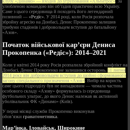
клубу «Динамо» — входив до угруповання «Альбатрос»
. За
улюбленою командою він об’їздив практично всю Україну.
Саме з цього середовища й походить його легендарний
позивний —
«Редіс»
. У 2014 році, коли Росія розпочала
збройну агресію на Донбасі, Денис Прокопенко залишив
трибуни стадіонів і добровольцем вступив до батальйону
«Азов».
Початок військової кар’єри Дениса
Прокопенка («Редіс»): 2014–2021
Коли у квітні 2014 року Росія розпалила збройний конфлікт на
Донбасі, Денис Прокопенко не залишився осторонь.
11 липня
2014 року він добровольцем вступив до щойно сформованого
загону спеціального призначення «Азов»
. Вибір на користь
саме цього підрозділу був не випадковим — чимала частина
особового складу «Азову» формувалась із середовища
футбольних ультрас, до якого Денис належав як активний
уболівальник ФК «Динамо» (Київ).
У перші місяці служби Прокопенко виконував
обов’язки
гранатометника
.
Мар’їнка, Іловайськ, Широкине