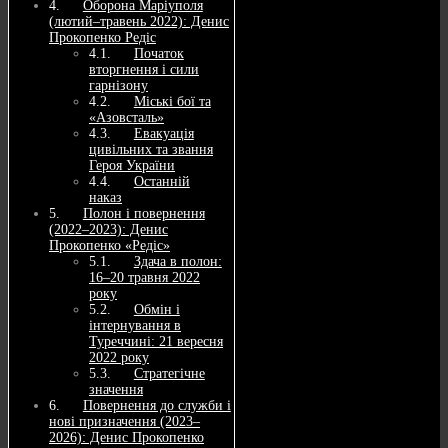
Оборона Маріуполя
(лютий–травень 2022): Денис
Прокопенко Редіс
Початок
вторгнення і сили
гарнізону
Міські бої та
«Азовсталь»
Евакуація
цивільних та звання
Героя України
Останній
наказ
Полон і повернення
(2022–2023): Денис
Прокопенко «Редіс»
Здача в полон:
16–20 травня 2022
року
Обмін і
інтернування в
Туреччині: 21 вересня
2022 року
Стратегічне
значення
Повернення до служби і
нові призначення (2023–
2026): Денис Прокопенко