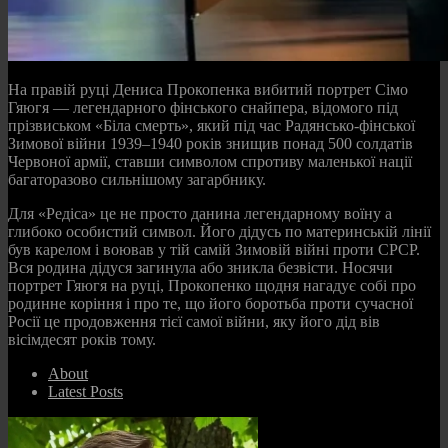
На правій руці Дениса Прокопенка вибитий портрет Сімо
Гяюгя — легендарного фінського снайпера, відомого під
прізвиськом «Біла смерть», який під час Радянсько-фінської
Зимової війни 1939–1940 років знищив понад 500 солдатів
Червоної армії, ставши символом спротиву маленької нації
багаторазово сильнішому загарбнику.
Для «Редіса» це не просто данина легендарному воїну а
глибоко особистий символ. Його дідусь по материнській лінії
був карелом і воював у тій самій Зимовій війні проти СРСР.
Вся родина дідуся загинула або зникла безвісти. Носячи
портрет Гяюгя на руці, Прокопенко щодня нагадує собі про
родинне коріння і про те, що його боротьба проти сучасної
Росії це продовження тієї самої війни, яку його дід вів
вісімдесят років тому.
About
Latest Posts