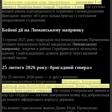
Прокопенко отримав нове призначення —
командир 1-го
корпусу Національної гвардії України «Азов»
. Це суттєво
вищий рівень відповідальності порівняно з командуванням
бригадою: корпус об’єднує кілька бригад і є потужним
оперативним з’єднанням.
Бойові дії на Лиманському напрямку
З серпня 2025 року підрозділи під командуванням Прокопенка
успішно виконували бойові завдання на
Лиманському
напрямку
, зокрема в районі Серебрянського лісництва —
одному з найскладніших ділянок фронту через щільний
лісовий масив.
25 лютого 2026 року: бригадний генерал
На 25 лютого 2026 року — в другу річницю
повномасштабного вторгнення —
Президент Зеленський
підписав указ №195/2026 про присвоєння Денису Прокопенку
звання
бригадного генерала
. Це перше генеральське звання в
кар’єрі «Редіса» — логічне завершення шляху від добровольця
до вищого офіцерського корпусу держави.
На момент присвоєння звання Денис Редіс Прокопенко