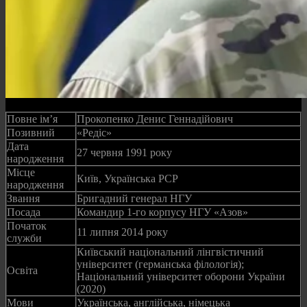
Повне ім’я
Прокопенко Денис Геннадійович
Позивний
«Редіс»
Дата
27 червня 1991 року
народження
Місце
Київ, Українська РСР
народження
Звання
Бригадний генерал НГУ
Посада
Командир 1-го корпусу НГУ «Азов»
Початок
11 липня 2014 року
служби
Київський національний лінгвістичний
університет (германська філологія);
Освіта
Національний університет оборони України
(2020)
Мови
Українська, англійська, німецька