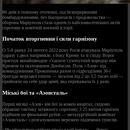
86 днів в повному оточенні, під безперервними
бомбардуваннями, без боєприпасів і продовольства —
оборона Маріуполя стала одним із найсимволічніших актів
спротиву в новітній воєнній історії.
Початок вторгнення і сили гарнізону
О 5-й ранку 24 лютого 2022 року Росія атакувала Маріуполь
одразу з двох напрямків: з боку Криму та зі сходу. Ворог
прагнув якнайшвидше з’єднати сухопутний коридор між
Кримом та окупованим Донбасом. Полк «Азов» під
командуванням Прокопенка разом із підрозділами 36-ї
бригади морської піхоти — загалом від 2 до 3,5 тисяч осіб —
прийняли на себе удар армії, яка переважала їх у рази.
Міські бої та «Азовсталь»
Перші місяці «Азов» вів бої за кожен квартал, свідомо
обравши тактику затяжного спротиву. З 25 квітня гарнізон
відійшов на фінальний рубіж — металургійний комбінат
«Азовсталь» з розгалуженою мережею підземних тунелів.
«Ми абсолютно свідомо пішли в цей котел»
— Денис