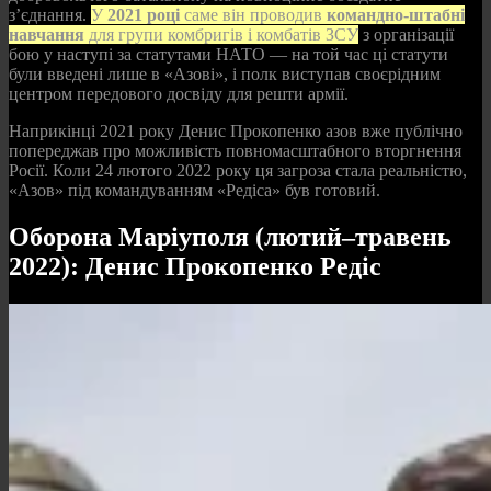
з’єднання.
У
2021 році
саме він проводив
командно-штабні
навчання
для групи комбригів і комбатів ЗСУ
з організації
бою у наступі за статутами НАТО — на той час ці статути
були введені лише в «Азові», і полк виступав своєрідним
центром передового досвіду для решти армії.
Наприкінці 2021 року Денис Прокопенко азов вже публічно
попереджав про можливість повномасштабного вторгнення
Росії. Коли 24 лютого 2022 року ця загроза стала реальністю,
«Азов» під командуванням «Редіса» був готовий.
Оборона Маріуполя (лютий–травень
2022): Денис Прокопенко Редіс