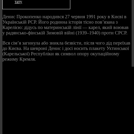
тату
Денис Прокопенко народився 27 червня 1991 року в Києві в
Українській РСР. Його родинна історія тісно пов’язана з
Карелією: дідусь по материнській лінії — карел, який воював
у радянсько-фінській Зимовій війні (1939–1940) проти СРСР.
Вся сім’я загинула або зникла безвісти, після чого дід переїхав
до Києва. На шевроні Денис і досі носить плакету Ухтинської
(Карельської) Республіки як символ опору окупаційному
режиму Кремля.