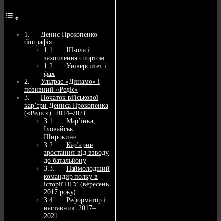
Денис Прокопенко
біографія
Школа і
захоплення спортом
Університет і
фах
Ультрас «Динамо» і
позивний «Редіс»
Початок військової
кар’єри Дениса Прокопенка
(«Редіс»): 2014–2021
Мар’їнка,
Іловайськ,
Широкине
Кар’єрне
зростання: від взводу
до батальйону
Наймолодший
командир полку в
історії НГУ (вересень
2017 року)
Реформатор і
наставник: 2017–
2021