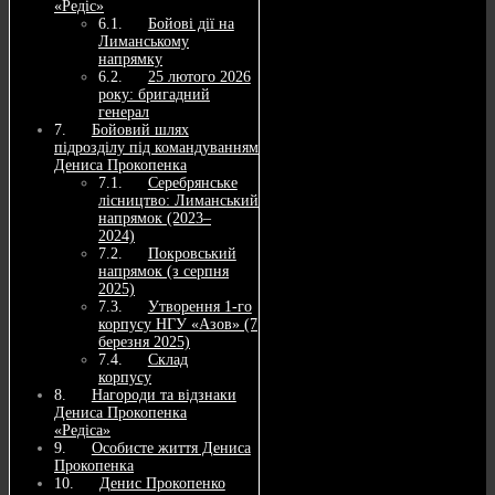
«Редіс»
Бойові дії на
Лиманському
напрямку
25 лютого 2026
року: бригадний
генерал
Бойовий шлях
підрозділу під командуванням
Дениса Прокопенка
Серебрянське
лісництво: Лиманський
напрямок (2023–
2024)
Покровський
напрямок (з серпня
2025)
Утворення 1-го
корпусу НГУ «Азов» (7
березня 2025)
Склад
корпусу
Нагороди та відзнаки
Дениса Прокопенка
«Редіса»
Особисте життя Дениса
Прокопенка
Денис Прокопенко