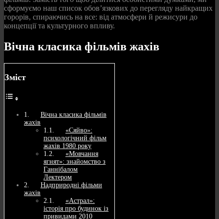
сформуємо наш список обов’язкових до перегляду найкращих
горорів, спираючись на все: від атмосфери й режисури до
концепції та культурного впливу.
Вічна класика фільмів жахів
Зміст
Вічна класика фільмів
жахів
«Сяйво»:
психологічний фільм
жахів 1980 року
«Мовчання
ягнят»: знайомство з
Ганнібалом
Лектером
Надприродні фільми
жахів
«Астрал»:
історія про будинок із
привидами 2010