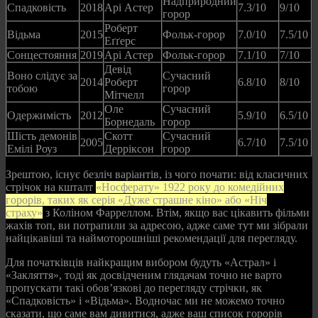
Надприродний
Спадковість
2018
Арі Астер
7.3/10
9/10
горор
Роберт
Відьма
2015
Фольк-горор
7.0/10
7.5/10
Еґґерс
Сонцестояння
2019
Арі Астер
Фольк-горор
7.1/10
7/10
Девід
Воно слідує за
Сучасний
2014
Роберт
6.8/10
8/10
тобою
горор
Мітчелл
Оле
Сучасний
Одержимість
2012
5.9/10
6.5/10
Борнедаль
горор
Шість демонів
Скотт
Сучасний
2005
6.7/10
7.5/10
Емілі Роуз
Дерріксон
горор
Зрештою, існує безліч варіантів, із чого почати: від класичних
стрічок на кшталт
«Носферату» 1922 року до комедійних
горорів, таких як серія «Дуже страшне кіно» або «Ніч
страху»
з Коліном Фарреллом. Втім, якщо вас цікавить фільми
жахів топ, ви потрапили за адресою, адже саме тут ми зібрали
найцікавіші та наймоторошніші рекомендації для перегляду.
Для початківців найкращим вибором будуть «Астрал» і
«Закляття», тоді як досвідченим глядачам точно не варто
пропускати такі обов’язкові до перегляду стрічки, як
«Спадковість» і «Відьма». Водночас ми не можемо точно
сказати, що саме вам дивитися, адже ваш список горорів