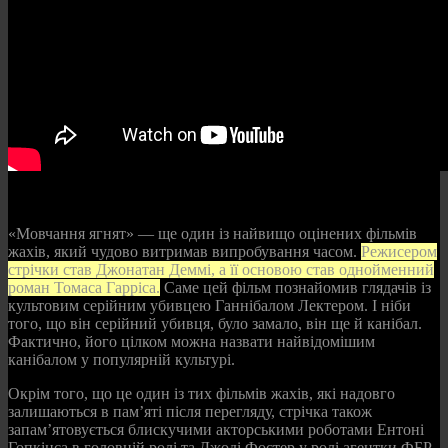
«Мовчання ягнят» — ще один із найвищо оцінених фільмів
жахів, який чудово витримав випробування часом.
Режисером
стрічки став Джонатан Деммі, а її основою став однойменний
роман Томаса Гарріса.
Саме цей фільм познайомив глядачів із
культовим серійним убивцею Ганнібалом Лектером. І ніби
того, що він серійний убивця, було замало, він ще й канібал.
Фактично, його цілком можна назвати найвідомішим
канібалом у популярній культурі.
Окрім того, що це один із тих фільмів жахів, які надовго
залишаються в пам’яті після перегляду, стрічка також
запам’ятовується блискучими акторськими роботами Ентоні
Гопкінса в головній ролі та Джоді Фостер у ролі агентки ФБР