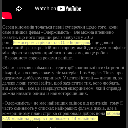
Серед кіноманів точаться певні суперечки щодо того, коли
саме вийшов фільм «Одержимість», але можна впевнено
сказати, що його перший реліз відбувся у 2012
році.
Режисером стрічки став Оле Борнедаль
, і це доволі
класичний зразок релігійного горору, який досліджує конфлікт
між вірою та наукою приблизно так само, як це робив
«Екзорцист» сорока роками раніше.
Фільм частково знімали на території колишньої психіатричної
лікарні, а в основу сюжету ліг матеріал Los Angeles Times про
одержиму диббуком скриньку. У центрі історії — питання, як
далеко люди готові зайти, щоб захистити тих, кого люблять,
від демона, і все це завершується екзорцизмом, який справді
можна назвати одним із наймоторошніших.
«Одержимість» не має найвищих оцінок від критиків, тому її
часто оминають у списках найкращих фільмів жахів, але в
комерційному плані стрічка спрацювала добре: вона
зібрала
82,9 мільйона доларів при бюджеті 14 мільйонів.