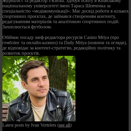
Журналіст та редактор з Києва. Здобув освіту в Київському
національному університеті імені Тараса Шевченка за
спеціальністю «медіакомунікації». Має досвід роботи в кількох
спортивних проєктах, де займався створенням контенту,
редагуванням матеріалів та аналітикою спортивних подій.
Захоплюється футболом.
Обіймає посаду шеф-редактора ресурсів Casino Mriya (про
гемблінг та онлайн-казино) та Daily Mriya (новини та огляди),
де відповідає за контент-стратегію, редакційну політику та
розвиток проєктів.
Latest posts by Ivan Vertelets
(
see all
)