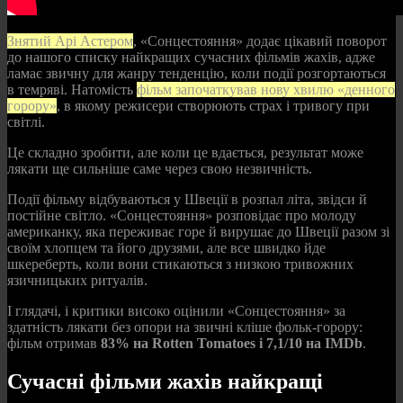
Знятий Арі Астером
, «Сонцестояння» додає цікавий поворот
до нашого списку найкращих сучасних фільмів жахів, адже
ламає звичну для жанру тенденцію, коли події розгортаються
в темряві. Натомість
фільм започаткував нову хвилю «денного
горору»
, в якому режисери створюють страх і тривогу при
світлі.
Це складно зробити, але коли це вдається, результат може
лякати ще сильніше саме через свою незвичність.
Події фільму відбуваються у Швеції в розпал літа, звідси й
постійне світло. «Сонцестояння» розповідає про молоду
американку, яка переживає горе й вирушає до Швеції разом зі
своїм хлопцем та його друзями, але все швидко йде
шкереберть, коли вони стикаються з низкою тривожних
язичницьких ритуалів.
І глядачі, і критики високо оцінили «Сонцестояння» за
здатність лякати без опори на звичні кліше фольк-горору:
фільм отримав
83% на Rotten Tomatoes і 7,1/10 на IMDb
.
Сучасні фільми жахів найкращі