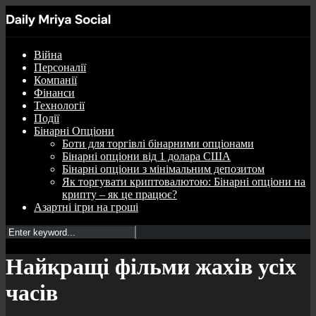
Війна
Персоналії
Компанії
Фінанси
Технології
Події
Бінарні Опціони
Боти для торгівлі бінарними опціонами
Бінарні опціони від 1 долара США
Бінарні опціони з мінімальним депозитом
Як торгувати криптовалютою: Бінарні опціони на
крипту – як це працює?
Азартні ігри на гроші
Найкращі фільми жахів усіх
часів