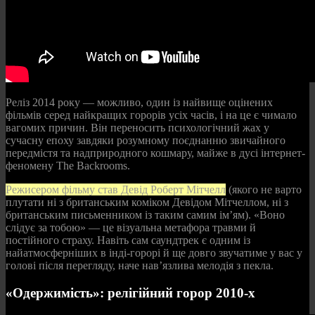
Реліз 2014 року — можливо, один із найвище оцінених
фільмів серед найкращих горорів усіх часів, і на це є чимало
вагомих причин. Він переносить психологічний жах у
сучасну епоху завдяки розумному поєднанню звичайного
передмістя та надприродного кошмару, майже в дусі інтернет-
феномену The Backrooms.
Режисером фільму став Девід Роберт Мітчелл
(якого не варто
плутати ні з британським коміком Девідом Мітчеллом, ні з
британським письменником із таким самим ім’ям). «Воно
слідує за тобою» — це візуальна метафора травми й
постійного страху. Навіть сам саундтрек є одним із
найатмосферніших в інді-горорі й ще довго звучатиме у вас у
голові після перегляду, наче нав’язлива мелодія з пекла.
«Одержимість»: релігійний горор 2010-х