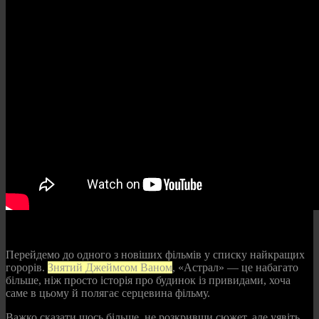
Перейдемо до одного з новіших фільмів у списку найкращих
горорів.
Знятий Джеймсом Ваном
, «Астрал» — це набагато
більше, ніж просто історія про будинок із привидами, хоча
саме в цьому й полягає серцевина фільму.
Важко сказати щось більше, не розкривши сюжет, але уявіть