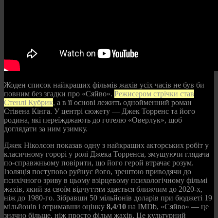
Жоден список найкращих фільмів жахів усіх часів не був би
повним без згадки про «Сяйво».
Режисером стрічки став
Стенлі Кубрик
, а в її основі лежить однойменний роман
Стівена Кінга. У центрі сюжету — Джек Торренс та його
родина, які переїжджають до готелю «Оверлук», щоб
доглядати за ним узимку.
Джек Ніколсон показав одну з найкращих акторських робіт у
класичному горорі у ролі Джека Торренса, змушуючи глядача
по-справжньому повірити, що його герой втрачає розум.
Ізоляція поступово руйнує його, зрештою приводячи до
психічного зриву в цьому взірцевому психологічному фільмі
жахів, який за своїм відчуттям здається ближчим до 2020-х,
ніж до 1980-го. Зібравши 50 мільйонів доларів при бюджеті 19
мільйонів і отримавши оцінку
8,4/10
на
IMDb
, «Сяйво» — це
значно більше, ніж просто фільм жахів. Це культурний