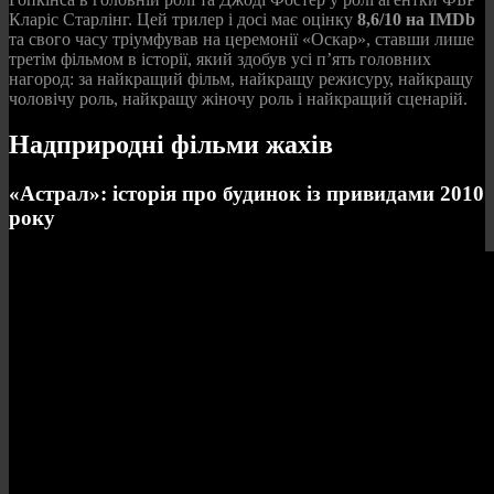
Кларіс Старлінг. Цей трилер і досі має оцінку
8,6/10 на IMDb
та свого часу тріумфував на церемонії «Оскар», ставши лише
третім фільмом в історії, який здобув усі п’ять головних
нагород: за найкращий фільм, найкращу режисуру, найкращу
чоловічу роль, найкращу жіночу роль і найкращий сценарій.
Надприродні фільми жахів
«Астрал»: історія про будинок із привидами 2010
року