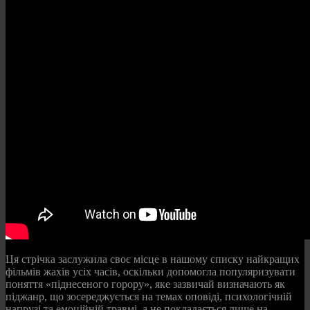
Ця стрічка заслужила своє місце в нашому списку найкращих
фільмів жахів усіх часів, оскільки допомогла популяризувати
поняття «піднесеного горору», яке зазвичай визначають як
піджанр, що зосереджується на темах оповіді, психологічній
напрузі та емоційній травмі, а не покладається лише на