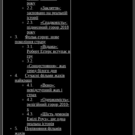
року
«Закляття»:
засновано на реальній
історії
«Спадковість»:
піднесений горор 2018
року
Фольк-горор: нове
покоління страху
«Відьма»:
Роберт Еґґерс вступає в
гру
«Сонцестояння»: жах
серед білого дня
Сучасні фільми жахів
найкращі
«Воно»:
невідступний жах і
страх
«Одержимість»:
релігійний горор 2010-
х
«Шість демонів
Емілі Роуз»: ще одна
реальна історія
Порівняння фільмів
жахів