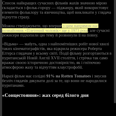
Список найкращих сучасних фільмів жахів значною мірою
складається з фольк-горору — піджанру, який використовує
елементи фольклору та язичництва, щоб викликати у глядача
відчуття страху.
Можна стверджувати, що вперше
з цим напрямом нас
познайомив «Плетений чоловік» ще у 1973 році
, але сучасні
режисери підхопили цю тему й розвинули її на повну.
«Відьма» — мабуть, одна з найпомітніших робіт нової хвилі
таких кінематографістів, яка відкрила режисера Роберта
Еґґерса глядачам у всьому світі. Події фільму розгортаються в
пуританській Новій Англії XVII століття, і стрічка так само
вражає своєю історичною достовірністю, як і гнітючою
атмосферою жаху та відчуттям клаустрофобії.
Наразі фільм має солідні
91% на Rotten Tomatoes
і змусив
безліч глядачів дякувати долі за те, що вони не народилися
пуританами.
«Сонцестояння»: жах серед білого дня