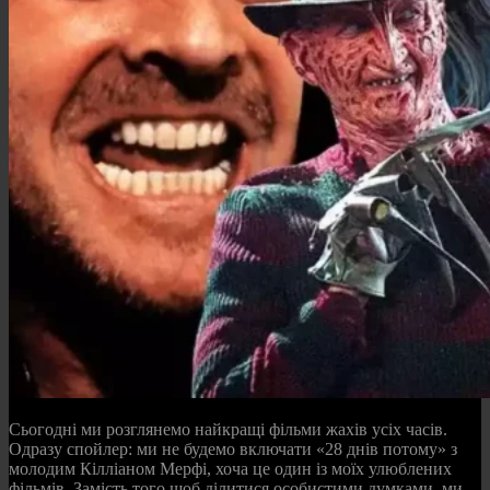
Сьогодні ми розглянемо найкращі фільми жахів усіх часів.
Одразу спойлер: ми не будемо включати «28 днів потому» з
молодим Кілліаном Мерфі, хоча це один із моїх улюблених
фільмів. Замість того щоб ділитися особистими думками, ми