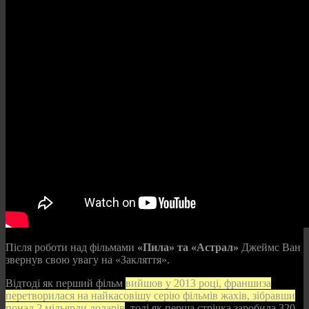
Після роботи над фільмами
«Пила» та «Астрал»
Джеймс Ван
звернув свою увагу на «Закляття».
Відтоді як перший фільм
вийшов у 2013 році, франшиза
перетворилася на найкасовішу серію фільмів жахів, зібравши
понад 2 мільярди доларів
, тоді як перша стрічка заробила 320