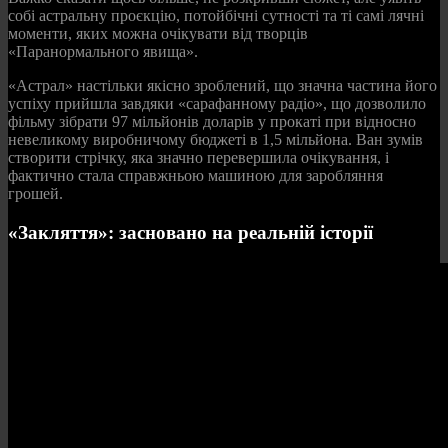
собі астральну проєкцію, потойбічні сутності та ті самі лячні
моменти, яких можна очікувати від творців
«Паранормального явища».
«Астрал» настільки якісно зроблений, що значна частина його
успіху прийшла завдяки «сарафанному радіо», що дозволило
фільму зібрати 97 мільйонів доларів у прокаті при відносно
невеликому виробничому бюджеті в 1,5 мільйона. Ван зумів
створити стрічку, яка значно перевершила очікування, і
фактично стала справжньою машиною для заробляння
грошей.
«Закляття»: засновано на реальній історії