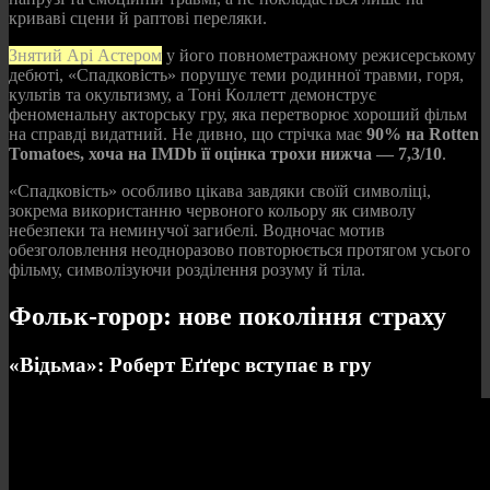
криваві сцени й раптові переляки.
Знятий Арі Астером
у його повнометражному режисерському
дебюті, «Спадковість» порушує теми родинної травми, горя,
культів та окультизму, а Тоні Коллетт демонструє
феноменальну акторську гру, яка перетворює хороший фільм
на справді видатний. Не дивно, що стрічка має
90% на Rotten
Tomatoes, хоча на IMDb її оцінка трохи нижча — 7,3/10
.
«Спадковість» особливо цікава завдяки своїй символіці,
зокрема використанню червоного кольору як символу
небезпеки та неминучої загибелі. Водночас мотив
обезголовлення неодноразово повторюється протягом усього
фільму, символізуючи розділення розуму й тіла.
Фольк-горор: нове покоління страху
«Відьма»: Роберт Еґґерс вступає в гру