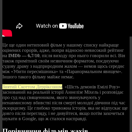
Це ще один нетиповий фільм у нашому списку найкраще
оцінених горорів, адже, попри відносно невисокий рейтинг
на
IMDb — 6,7/10
, після виходу про нього говорили всі. Він
також примітний своїм незвичним форматом, поєднуючи
судову драму з надприродним жахом — немов щось середнє
між «Убити пересмішника» та «Паранормальним явищем».
Іншого такого фільму майже немає.
Знятий Скоттом Дерріксоном
, «Шість демонів Емілі Роуз»
заснований на реальній історії Аннелізе Міхель і розповідає
про суд над священником, якого звинувачують у
ненавмисному вбивстві після смерті молодої дівчини під час
екзорцизму. Це глибоко тривожна історія, яка не відпускає ще
довго після перегляду, і не дивуйтеся, якщо потім захочеться
шукати в Google, що ж сталося насправді.
Порівняння фільмів жахів