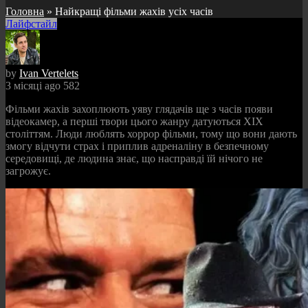
Головна
»
Найкращі фільми жахів усіх часів
Лайфстайл
by
Ivan Vertelets
3 місяці ago
582
Фільми жахів захоплюють уяву глядачів ще з часів появи
відеокамер, а перші твори цього жанру датуються XIX
століттям. Люди люблять хоррор фільми, тому що вони дають
змогу відчути страх і приплив адреналіну в безпечному
середовищі, де людина знає, що насправді їй нічого не
загрожує.