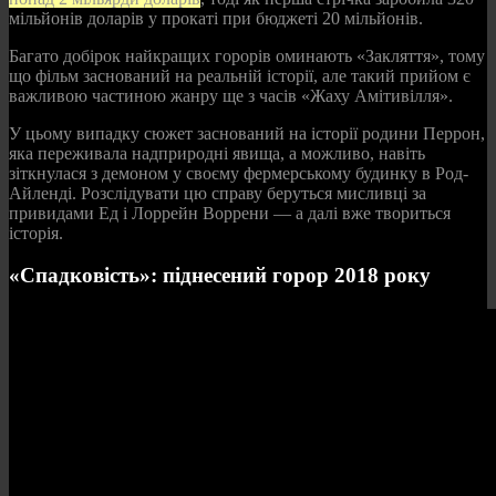
мільйонів доларів у прокаті при бюджеті 20 мільйонів.
Багато добірок найкращих горорів оминають «Закляття», тому
що фільм заснований на реальній історії, але такий прийом є
важливою частиною жанру ще з часів «Жаху Амітивілля».
У цьому випадку сюжет заснований на історії родини Перрон,
яка переживала надприродні явища, а можливо, навіть
зіткнулася з демоном у своєму фермерському будинку в Род-
Айленді. Розслідувати цю справу беруться мисливці за
привидами Ед і Лоррейн Воррени — а далі вже твориться
історія.
«Спадковість»: піднесений горор 2018 року