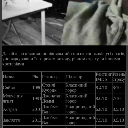
Давайте розглянемо порівняльний список топ жахів усіх часів,
упорядкувавши їх за роком виходу, рівнем страху та іншими
критеріями.
Рейтинг
Рівень
Назва
Рік
Режисер
Піджанр
IMDb
страху
Стенлі
Класичний
Сяйво
1980
8.4/10
8/10
Кубрик
горор
Мовчання
Джонатан
Класичний
1991
8.6/10
7/10
ягнят
Деммі
горор
Джеймс
Надприродний
Астрал
2010
6.8/10
8.5/10
Ван
горор
Джеймс
Надприродний
Закляття
2013
7.5/10
8.5/10
Ван
горор