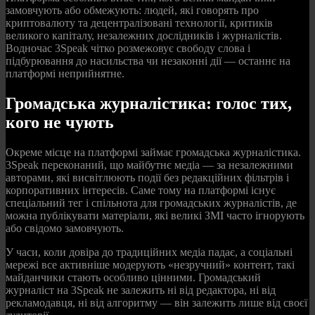
замовчують або обмежують: людей, які говорять про
криптовалюту та децентралізовані технології, критиків
великого капіталу, незалежних дослідників і журналістів.
Водночас 3Speak чітко розмежовує свободу слова і
підбурювання до насильства чи незаконні дії — останнє на
платформі неприйнятне.
Громадська журналістика: голос тих,
кого не чують
Окреме місце на платформі займає громадська журналістика.
3Speak переконаний, що майбутнє медіа — за незалежними
авторами, які висвітлюють події без редакційних фільтрів і
корпоративних інтересів. Саме тому на платформі існує
спеціальний тег і спільнота для громадських журналістів, де
можна публікувати матеріали, які великі ЗМІ часто ігнорують
або свідомо замовчують.
У часи, коли довіра до традиційних медіа падає, а соціальні
мережі все активніше модерують «незручний» контент, такі
майданчики стають особливо цінними. Громадський
журналіст на 3Speak не залежить ні від редактора, ні від
рекламодавця, ні від алгоритму — він залежить лише від своєї