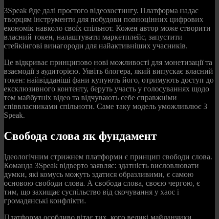
3Speak йде далі простого відеохостингу. Платформа надає
творцям інструменти для побудови повноцінних цифрових
економік навколо своїх спільнот. Кожен автор може створити
власний токен, налаштувати маркетплейс, запустити
стейкінгові винагороди для найактивніших учасників.
Це відкриває принципово нові можливості для монетизації та
взаємодії з аудиторією. Уявіть блогера, який випускає власний
токен: найвідданіші фани купують його, отримують доступ до
ексклюзивного контенту, беруть участь у голосуваннях щодо
тем майбутніх відео та відчувають себе справжніми
співвласниками спільноти. Саме таку модель уможливлює 3
Speak.
Свобода слова як фундамент
Ідеологічним стрижнем платформи є принцип свободи слова.
Команда 3Speak відверто заявляє: здатність висловлювати
думки, які комусь можуть здатися образливими, є самою
основою свободи слова. А свобода слова, своєю чергою, є
тим, що захищає суспільство від скочування у хаос і
громадянські конфлікти.
Платформа особливо вітає тих, кого великі майданчики