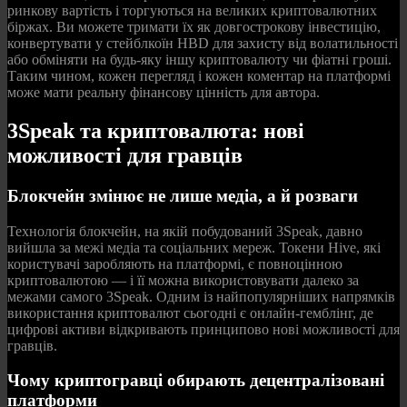
ринкову вартість і торгуються на великих криптовалютних
біржах. Ви можете тримати їх як довгострокову інвестицію,
конвертувати у стейблкоїн HBD для захисту від волатильності
або обміняти на будь-яку іншу криптовалюту чи фіатні гроші.
Таким чином, кожен перегляд і кожен коментар на платформі
може мати реальну фінансову цінність для автора.
3Speak та криптовалюта: нові
можливості для гравців
Блокчейн змінює не лише медіа, а й розваги
Технологія блокчейн, на якій побудований 3Speak, давно
вийшла за межі медіа та соціальних мереж. Токени Hive, які
користувачі заробляють на платформі, є повноцінною
криптовалютою — і її можна використовувати далеко за
межами самого 3Speak. Одним із найпопулярніших напрямків
використання криптовалют сьогодні є онлайн-гемблінг, де
цифрові активи відкривають принципово нові можливості для
гравців.
Чому криптогравці обирають децентралізовані
платформи