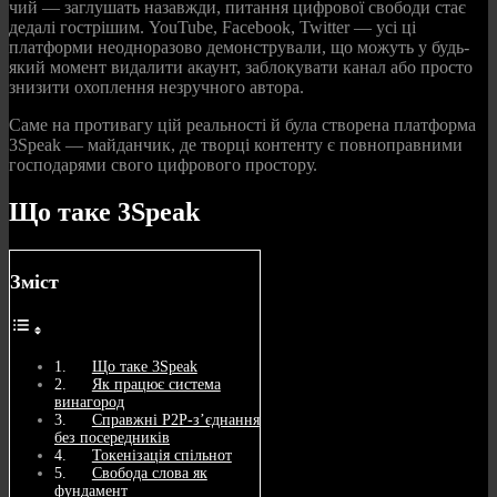
чий — заглушать назавжди, питання цифрової свободи стає
дедалі гострішим. YouTube, Facebook, Twitter — усі ці
платформи неодноразово демонстрували, що можуть у будь-
який момент видалити акаунт, заблокувати канал або просто
знизити охоплення незручного автора.
Саме на противагу цій реальності й була створена платформа
3Speak — майданчик, де творці контенту є повноправними
господарями свого цифрового простору.
Що таке 3Speak
Зміст
Що таке 3Speak
Як працює система
винагород
Справжні P2P-з’єднання
без посередників
Токенізація спільнот
Свобода слова як
фундамент