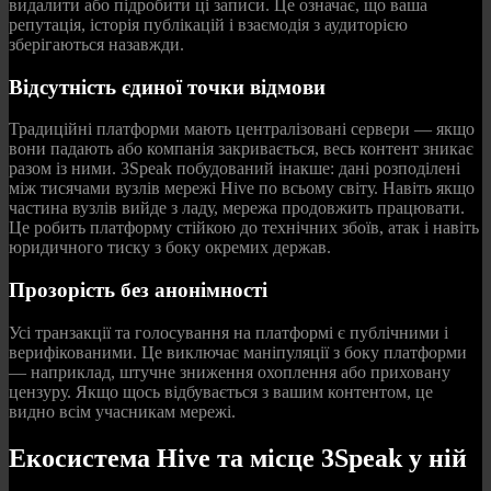
видалити або підробити ці записи. Це означає, що ваша
репутація, історія публікацій і взаємодія з аудиторією
зберігаються назавжди.
Відсутність єдиної точки відмови
Традиційні платформи мають централізовані сервери — якщо
вони падають або компанія закривається, весь контент зникає
разом із ними. 3Speak побудований інакше: дані розподілені
між тисячами вузлів мережі Hive по всьому світу. Навіть якщо
частина вузлів вийде з ладу, мережа продовжить працювати.
Це робить платформу стійкою до технічних збоїв, атак і навіть
юридичного тиску з боку окремих держав.
Прозорість без анонімності
Усі транзакції та голосування на платформі є публічними і
верифікованими. Це виключає маніпуляції з боку платформи
— наприклад, штучне зниження охоплення або приховану
цензуру. Якщо щось відбувається з вашим контентом, це
видно всім учасникам мережі.
Екосистема Hive та місце 3Speak у ній