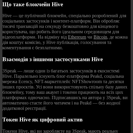
Що таке блокчейн Hive
Hive — це публічний блокчейн, спеціально розроблений для
соціальних застосунків і контент-платформ. Він обробляє
тисячі транзакцій на секунду безкоштовно для кінцевого
користувача, що робить його ідеальним середовищем для
відеоплатформи. На відміну від
Ethereum
чи
Bitcoin
, де кожна
дія коштує комісію, у Hive публікація, голосування та
коментування є безплатними.
Взаємодія з іншими застосунками Hive
3Speak — лише один із багатьох застосунків в екосистемі
Hive. Паралельно існують блог-платформа Peakd, соціальна
мережа Ecency, NFT-маркетплейс NFTShowroom та десятки
інших проєктів. Усі вони використовують спільну базу даних
блокчейну, тому ваш акаунт і токени працюють на всіх цих
платформах одночасно. Підписавшись на автора у 3Speak, ви
автоматично стаєте його читачем і на Peakd — без жодної
додаткової реєстрації.
Токен Hive як цифровий актив
Токени Hive, які ви заробляєте на 3Speak, мають реальну