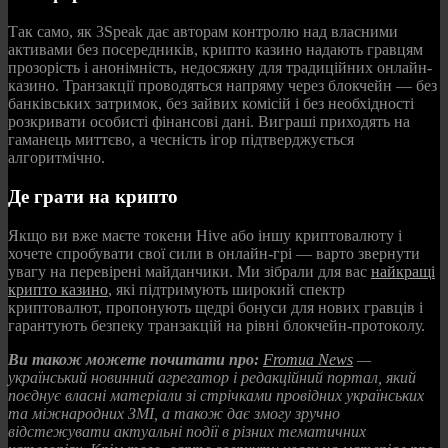
Так само, як 3Speak дає авторам контролю над власними
активами без посередників, крипто казино надають гравцям
прозорість і анонімність, недосяжну для традиційних онлайн-
казино. Транзакції проводяться напряму через блокчейн — без
банківських затримок, без зайвих комісій і без необхідності
розкривати особисті фінансові дані. Виграші приходять на
гаманець миттєво, а чесність ігор підтверджується
алгоритмічно.
Де грати на крипто
Якщо ви вже маєте токени Hive або іншу криптовалюту і
хочете спробувати свої сили в онлайн-грі — варто звернути
увагу на перевірені майданчики. Ми зібрали для вас
найкращі
крипто казино
, які підтримують широкий спектр
криптовалют, пропонують щедрі бонуси для нових гравців і
гарантують безпеку транзакцій на рівні блокчейн-протоколу.
Ви також можете почитати про:
Fromua News
—
український новинний агрегатор і редакційний портал, який
поєднує власні матеріали зі стрічками провідних українських
та міжнародних ЗМІ, а також дає змогу зручно
відстежувати актуальні події в різних тематичних