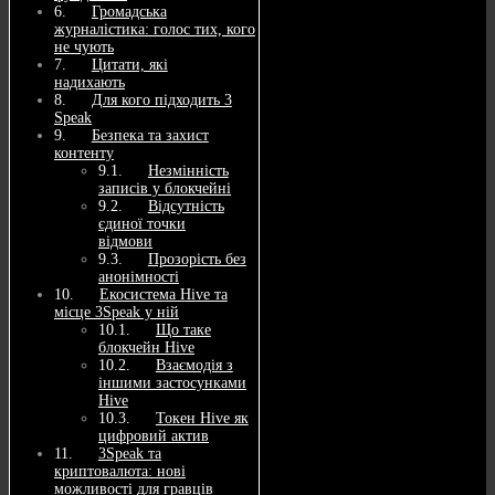
Громадська
журналістика: голос тих, кого
не чують
Цитати, які
надихають
Для кого підходить 3
Speak
Безпека та захист
контенту
Незмінність
записів у блокчейні
Відсутність
єдиної точки
відмови
Прозорість без
анонімності
Екосистема Hive та
місце 3Speak у ній
Що таке
блокчейн Hive
Взаємодія з
іншими застосунками
Hive
Токен Hive як
цифровий актив
3Speak та
криптовалюта: нові
можливості для гравців