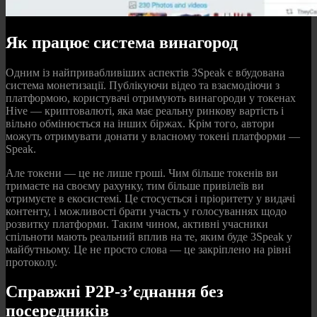
Як працює система винагород
Одним із найпривабливіших аспектів 3Speak є вбудована
система монетизації. Публікуючи відео та взаємодіючи з
платформою, користувачі отримують винагороди у токенах
Hive — криптовалюті, яка має реальну ринкову вартість і
вільно обмінюється на інших біржах. Крім того, автори
можуть отримувати донати у власному токені платформи —
Speak.
Але токени — це не лише гроші. Чим більше токенів ви
тримаєте на своєму рахунку, тим більше привілеїв ви
отримуєте в екосистемі. Це стосується і пріоритету у видачі
контенту, і можливості брати участь у голосуваннях щодо
розвитку платформи. Таким чином, активні учасники
спільноти мають реальний вплив на те, яким буде 3Speak у
майбутньому. Це не просто слова — це закріплено на рівні
протоколу.
Справжні P2P-з’єднання без
посередників