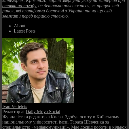
категоріях. Крім того, варто звернути увагу на матеріал про
ставки на погоду
, де детально пояснюється, як працює цей
ринок, які платформи доступні з України та на що слід
зважати перед першою ставкою.
About
Latest Posts
Ivan Vertelets
Редактор
at
Daily Mriya Social
Журналіст та редактор з Києва. Здобув освіту в Київському
національному університеті імені Тараса Шевченка за
спеціальністю «медіакомунікації». Має досвід роботи в кількох