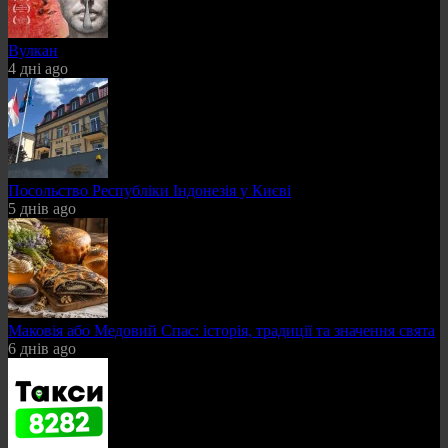
Вулкан
4 дні ago
Посольство Республіки Індонезія у Києві
5 днів ago
Маковія або Медовий Спас: історія, традиції та значення свята
6 днів ago