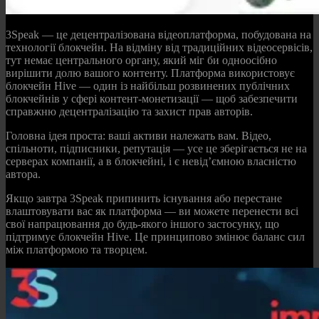
3Speak — це децентралізована відеоплатформа, побудована на
технології блокчейн. На відміну від традиційних відеосервісів,
тут немає центрального органу, який міг би одноосібно
вирішити долю вашого контенту. Платформа використовує
блокчейн Hive — один із найбільш розвинених публічних
блокчейнів у сфері контент-монетизації — щоб забезпечити
справжню децентралізацію та захист прав авторів.
Головна ідея проста: ваші активи належать вам. Відео,
спільноти, підписники, репутація — усе це зберігається не на
серверах компанії, а в блокчейні, і є невід’ємною власністю
автора.
Якщо завтра 3Speak припинить існування або перестане
влаштовувати вас як платформа — ви можете перенести всі
свої напрацювання до будь-якого іншого застосунку, що
підтримує блокчейн Hive. Це принципово змінює баланс сил
між платформою та творцем.