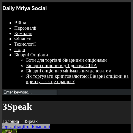
Війна
Персоналії
Компанії
Фінанси
Технології
Події
Бінарні Опціони
Боти для торгівлі бінарними опціонами
Бінарні опціони від 1 долара США
Бінарні опціони з мінімальним депозитом
Як торгувати криптовалютою: Бінарні опціони на
крипту – як це працює?
3Speak
Головна
»
3Speak
Організації та Компанії