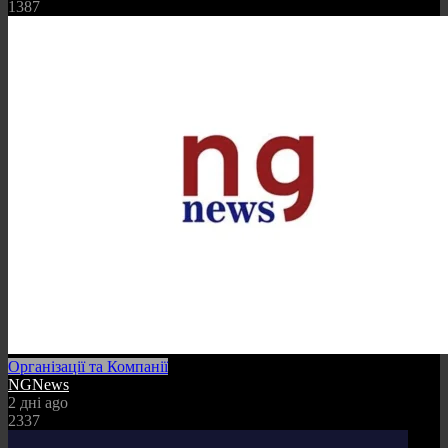
1387
Організації та Компанії
NGNews
2 дні ago
2337