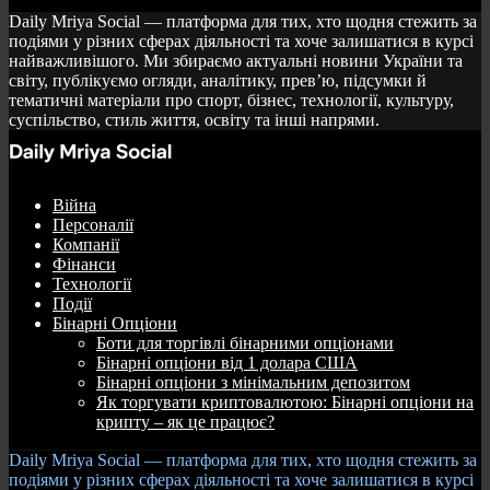
Daily Mriya Social — платформа для тих, хто щодня стежить за
подіями у різних сферах діяльності та хоче залишатися в курсі
найважливішого. Ми збираємо актуальні новини України та
світу, публікуємо огляди, аналітику, прев’ю, підсумки й
тематичні матеріали про спорт, бізнес, технології, культуру,
суспільство, стиль життя, освіту та інші напрями.
Війна
Персоналії
Компанії
Фінанси
Технології
Події
Бінарні Опціони
Боти для торгівлі бінарними опціонами
Бінарні опціони від 1 долара США
Бінарні опціони з мінімальним депозитом
Як торгувати криптовалютою: Бінарні опціони на
крипту – як це працює?
Daily Mriya Social — платформа для тих, хто щодня стежить за
подіями у різних сферах діяльності та хоче залишатися в курсі