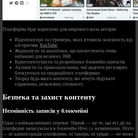
Платформа буде корисною для широкого кола авторів:
Відеоблогери та стримери, яких втомила залежність від
алгоритмів
YouTube
Журналісти та аналітики, що висвітлюють теми,
небажані для великих ЗМІ
Криптоентузіасти та розробники блокчейн-проєктів
Активісти та правозахисники, чиї акаунти регулярно
блокуються на традиційних платформах
Творці будь-якого контенту, які хочуть будувати
справжню, незалежну спільноту
Безпека та захист контенту
Незмінність записів у блокчейні
Одна з найважливіших переваг 3Speak — це те, що всі дії на
платформі записуються в блокчейн Hive і є незмінними. Ніхто
— ні адміністрація платформи, ні хакери, ні уряди — не може