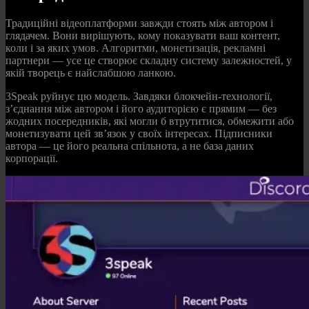
Традиційні відеоплатформи завжди стоять між автором і
глядачем. Вони вирішують, кому показувати ваш контент,
коли і за яких умов. Алгоритми, монетизація, рекламні
партнери — усе це створює складну систему залежностей, у
якій творець є найслабшою ланкою.
3Speak руйнує цю модель. Завдяки блокчейн-технології,
з’єднання між автором і його аудиторією є прямим — без
жодних посередників, які могли б втрутитися, обмежити або
монетизувати цей зв’язок у своїх інтересах. Підписники
автора — це його реальна спільнота, а не база даних
корпорації.