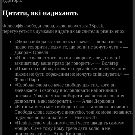
аудиторії.
Цитати, які надихають
Філософія свободи слова, якою керується 3Speak,
перегукується з думками видатних мислителів різних епох:
«Якщо свобода взагалі щось означає — вона означає
право говорити людям те, що вони не хочуть чути.» —
Джордж Орвелл
«Я не схвалюю того, що ви говорите, але до смерті
захищатиму ваше право це говорити.» — Вольтер
«Право на свободу слова та нереалістичне очікування
ніколи не бути ображеним не можуть співіснувати.» —
Філіп Шарп
«Свобода слова означає свободу для тих, кого ви
зневажаєте, і свободу висловлювати найогидніші
погляди. Уряд не може вибирати, які висловлювання
дозволяти, а які забороняти.» — Алан Дершовіц
«Є тонка межа між свободою слова та мовою ненависті.
Свобода слова заохочує дискусію, тоді як мова ненависті
підбурює до насильства.» — Ньютон Лі
«Невігластво у вільному слові часто шкодить самому
мовцю. Саме тому йому треба дати волю, а не
придушувати.» — Анна Квіндлен