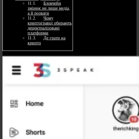
Блокчейн
змінює не лише медіа,
а й розваги
Чому
криптогравці обирають
децентралізовані
платформи
Де грати на
крипто