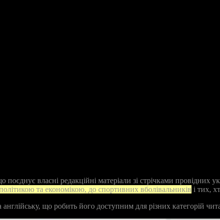
 поєднує власні редакційні матеріали зі стрічками провідних укр
 політикою та економікою, до спортивних вболівальників
і тих, 
англійську, що робить його доступним для різних категорій читач