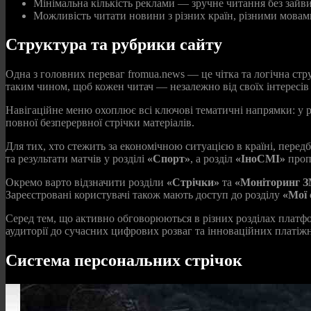
Мінімальна кількість реклами — зручне читання без зайви
Можливість читати новини з різних країн, різними мовами
Структура та рубрики сайту
Одна з головних переваг fromua.news — це чітка та логічна стр
таким чином, щоб кожен читач — незалежно від своїх інтересів 
Навігаційне меню охоплює всі ключові тематичні напрямки: у р
повної безперервної стрічки матеріалів.
Для тих, хто стежить за економічною ситуацією в країні, перед
та результати матчів у розділі
«Спорт»
, а розділ
«ІноСМІ»
пропо
Окремо варто відзначити розділи
«Стрічки»
та
«Моніторинг З
Зареєстровані користувачі також мають доступ до розділу
«Мої 
Серед тем, що активно обговорюються в різних розділах платфо
аудиторії до сучасних цифрових розваг та інноваційних платіж
Система персональних стрічок