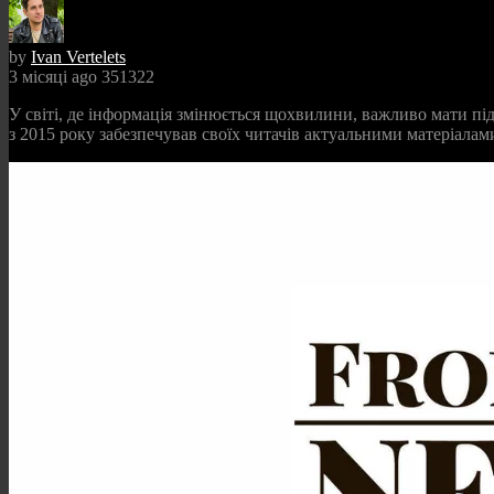
by
Ivan Vertelets
3 місяці ago
351322
У світі, де інформація змінюється щохвилини, важливо мати пі
з 2015 року забезпечував своїх читачів актуальними матеріалами 