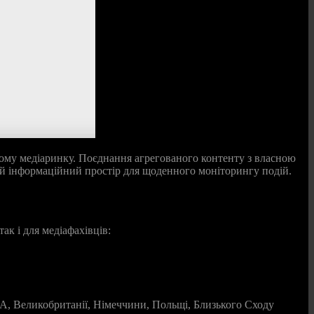
ькому медіаринку. Поєднання агрегованого контенту з власною
й інформаційний простір для щоденного моніторингу подій.
ак і для медіафахівців:
США, Великобританії, Німеччини, Польщі, Близького Сходу