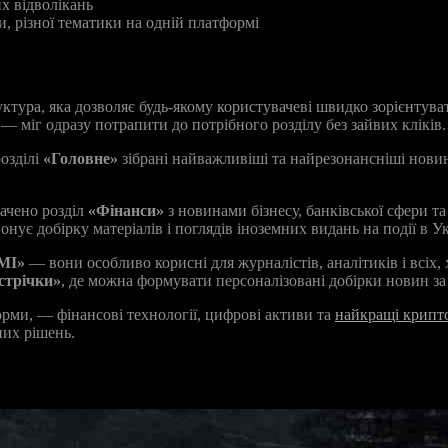
х відволікань
, різної тематики на одній платформі
уктура, яка дозволяє будь-якому користувачеві швидко зорієнтув
— міг одразу потрапити до потрібного розділу без зайвих кліків.
озділі
«Головне»
зібрані найважливіші та найрезонансніші новин
бачено розділ
«Фінанси»
з новинами бізнесу, банківської сфери т
нує добірку матеріалів і поглядів іноземних видань на події в Укр
МІ»
— вони особливо корисні для журналістів, аналітиків і всіх,
стрічки»
, де можна формувати персоналізовані добірки новин з
рми, — фінансові технології, цифрові активи та
найкращі крипто
них рішень.