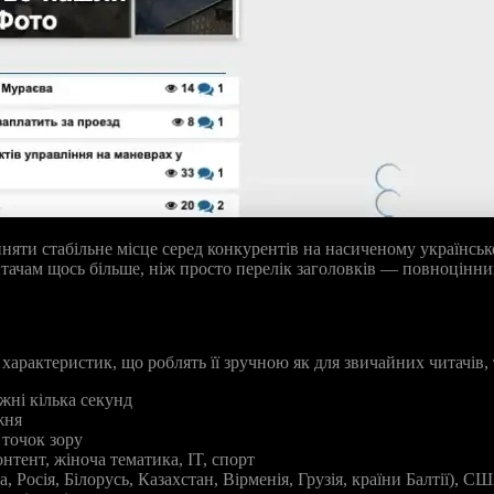
айняти стабільне місце серед конкурентів на насиченому українс
ачам щось більше, ніж просто перелік заголовків — повноцінни
арактеристик, що роблять її зручною як для звичайних читачів, т
жні кілька секунд
жня
 точок зору
тент, жіноча тематика, IT, спорт
 Росія, Білорусь, Казахстан, Вірменія, Грузія, країни Балтії), 