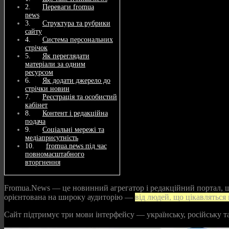
Переваги fromua
news
Структура та рубрики
сайту
Система персональних
стрічок
Як переглядати
матеріали за одним
ресурсом
Як додати джерело до
стрічки новин
Реєстрація та особистий
кабінет
Контент і редакційна
подача
Соціальні мережі та
медіаприсутність
fromua.news під час
повномасштабного
вторгнення
Fromua.News — це новинний агрегатор і редакційний портал, що
орієнтована на широку аудиторію —
від людей, що цікавляться
Сайт підтримує три мови інтерфейсу — українську, російську та 