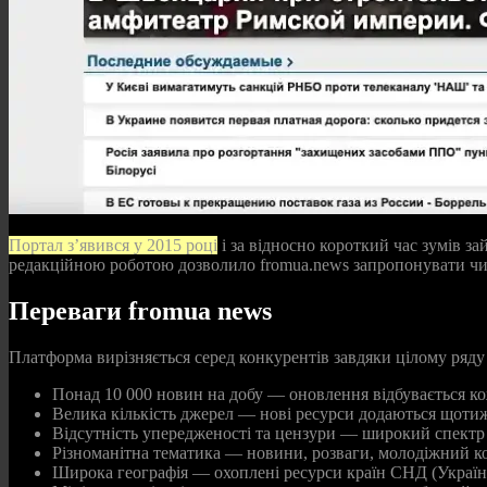
Портал з’явився у 2015 році
і за відносно короткий час зумів з
редакційною роботою дозволило fromua.news запропонувати чит
Переваги fromua news
Платформа вирізняється серед конкурентів завдяки цілому ряду х
Понад 10 000 новин на добу — оновлення відбувається ко
Велика кількість джерел — нові ресурси додаються щоти
Відсутність упередженості та цензури — широкий спектр
Різноманітна тематика — новини, розваги, молодіжний кон
Широка географія — охоплені ресурси країн СНД (Україна,