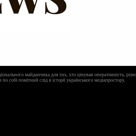
онального майданчика для тих, хто цінував оперативність, різном
о собі помітний слід в історії українського медіапростору.