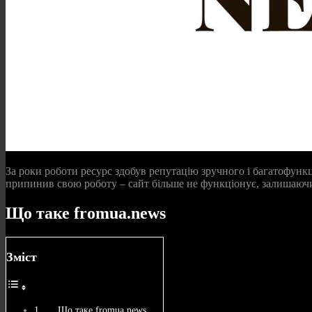
За роки роботи ресурс здобув репутацію зручного і багатофункці
припинив свою роботу – сайт більше не функціонує, залишаючи п
Що таке fromua.news
Зміст
Що таке fromua.news