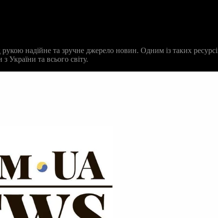
д рукою надійне та зручне джерело новин. Одним із таких ресурс
з України та всього світу.