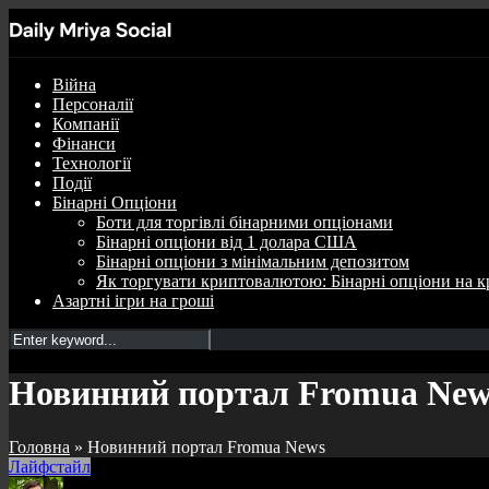
Війна
Персоналії
Компанії
Фінанси
Технології
Події
Бінарні Опціони
Боти для торгівлі бінарними опціонами
Бінарні опціони від 1 долара США
Бінарні опціони з мінімальним депозитом
Як торгувати криптовалютою: Бінарні опціони на к
Азартні ігри на гроші
Новинний портал Fromua New
Головна
»
Новинний портал Fromua News
Лайфстайл