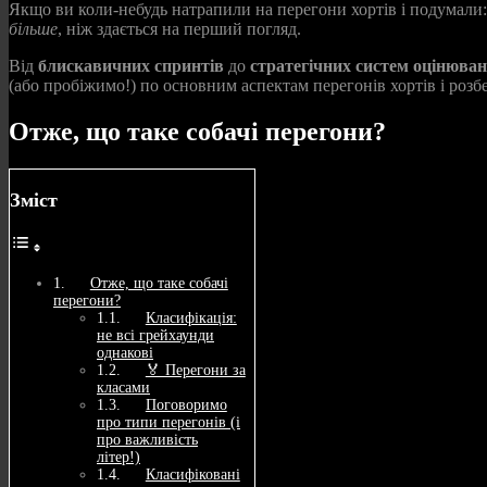
Якщо ви коли-небудь натрапили на перегони хортів і подумали: 
більше
, ніж здається на перший погляд.
Від
блискавичних спринтів
до
стратегічних систем оцінюва
(або пробіжимо!) по основним аспектам перегонів хортів і розб
Отже, що таке собачі перегони?
Зміст
Отже, що таке собачі
перегони?
Класифікація:
не всі грейхаунди
однакові
🏅 Перегони за
класами
Поговоримо
про типи перегонів (і
про важливість
літер!)
Класифіковані