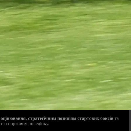
і оцінювання
,
стратегічним позиціям стартових боксів
та
 та спортивну поведінку.