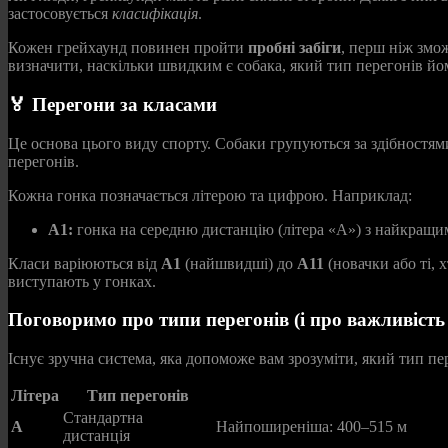
застосовується
класифікація
.
Кожен грейхаунд повинен пройти
пробні забіги
, перш ніж змо
визначити, наскільки швидким є собака, який тип перегонів йом
🏅 Перегони за класами
Це основа цього виду спорту. Собаки групуються за здібностями,
перегонів.
Кожна гонка позначається літерою та цифрою. Наприклад:
A1:
гонка на середню дистанцію (літера «A») з найкращим
Класи варіюються від
A1
(найшвидші) до
A11
(новачки або ті, 
виступають у гонках.
Поговоримо про типи перегонів (і про важливість 
Існує зручна система, яка допоможе вам зрозуміти, який тип пе
Літера
Тип перегонів
Стандартна
A
Найпоширеніша: 400–515 м
дистанція