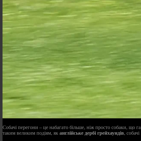
Собачі перегони – це набагато більше, ніж просто собаки, що 
таким великим подіям, як
англійське дербі грейхаундів
, собач