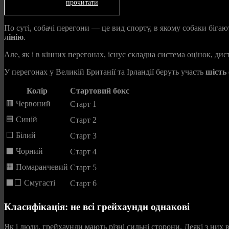
прочитати
По суті, собачі перегони — це вид спорту, в якому собаки біга
лінію
.
Але, як і в кінних перегонах, існує складна система оцінок, ди
У перегонах у Великій Британії та Ірландії беруть участь
шість
Колір
Стартовий бокс
🟥 Червоний
Старт 1
🟦 Синій
Старт 2
⬜ Білий
Старт 3
⬛ Чорний
Старт 4
🟧 Помаранчевий
Старт 5
⬛⬜ Смугасті
Старт 6
Класифікація: не всі грейхаунди однакові
Як і люди, грейхаунди мають різні сильні сторони. Деякі з них