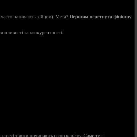
 часто називають зайцем). Мета?
Першим перетнути фінішну
ахопливості та конкурентності.
, а треті тільки починають свою кар’єру. Саме тут і