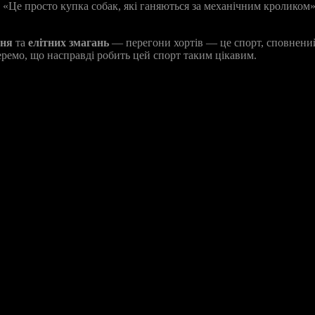
«Це просто купка собак, які ганяються за механічним кроликом»,
ння
та
елітних змагань
— перегони хортів — це спорт, сповнений 
еремо, що насправді робить цей спорт таким цікавим.