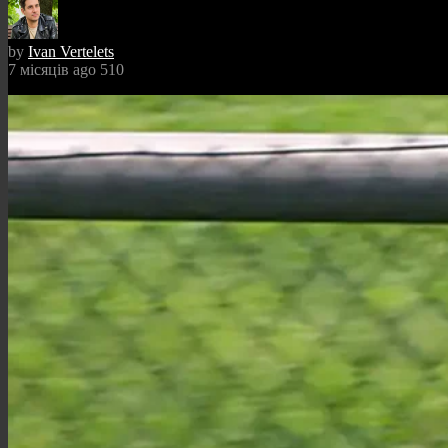
by
Ivan Vertelets
7 місяців ago
510