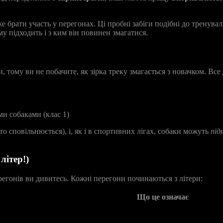
же брати участь у перегонах. Ці пробні забіги подібні до трену
у підходить і з ким він повинен змагатися.
 тому ви не побачите, як зірка треку змагається з новачком. Все
и собаками (клас 1)
хто сповільнюється), і, як і в спортивних лігах, собаки можуть
під
літер!)
регонів ви дивитесь. Кожні перегони починаються з літери:
Що це означає