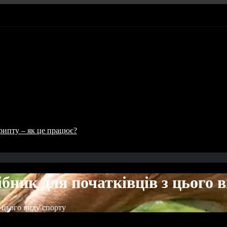
рипту – як це працює?
бник для початківців з цього 
з цього виду спорту