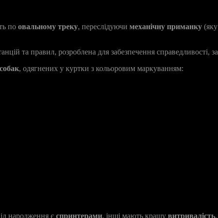
ють по
овальному треку
, переслідуючи
механічну приманку
(яку
станцій та правил, розроблена для забезпечення справедливості, з
 собак
, одягнених у куртки з кольоровим маркуванням:
 від народження є
спринтерами
, інші мають кращу
витривалість