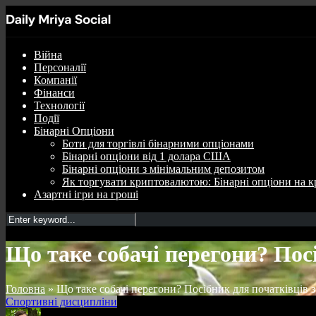
Війна
Персоналії
Компанії
Фінанси
Технології
Події
Бінарні Опціони
Боти для торгівлі бінарними опціонами
Бінарні опціони від 1 долара США
Бінарні опціони з мінімальним депозитом
Як торгувати криптовалютою: Бінарні опціони на к
Азартні ігри на гроші
Що таке собачі перегони? Посі
Головна
»
Що таке собачі перегони? Посібник для початківців 
Спортивні дисципліни