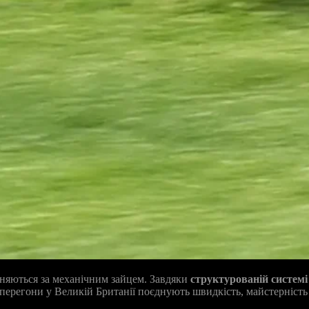
ганяються за механічним зайцем. Завдяки
структурованій систем
і перегони у Великій Британії поєднують швидкість, майстерність