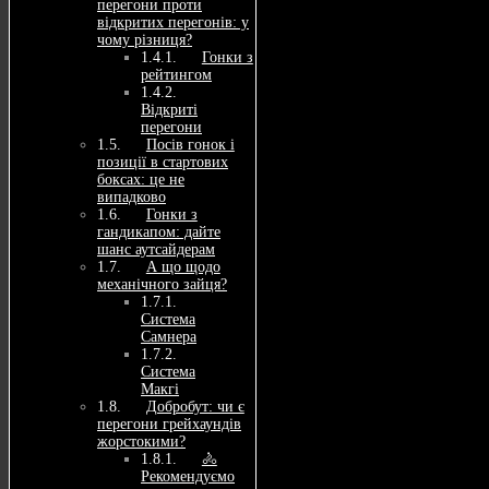
перегони проти
відкритих перегонів: у
чому різниця?
Гонки з
рейтингом
Відкриті
перегони
Посів гонок і
позиції в стартових
боксах: це не
випадково
Гонки з
гандикапом: дайте
шанс аутсайдерам
А що щодо
механічного зайця?
Система
Самнера
Система
Макгі
Добробут: чи є
перегони грейхаундів
жорстокими?
🚴
Рекомендуємо