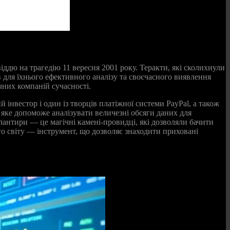
віддю на трагедію 11 вересня 2001 року. Теракти, які сколихнули
для їхнього ефективного аналізу та своєчасного виявлення
чних компаній сучасності.
 інвестор і один із творців платіжної системи PayPal, а також
 яке допоможе аналізувати величезні обсяги даних для
алантири — це магічні камені-провидці, які дозволяли бачити
го світу — інструмент, що дозволяє знаходити приховані