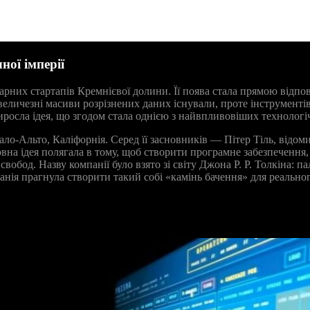
ної імперії
ндарних стартапів Кремнієвої долини. Її поява стала прямою відпо
ичезні масиви розрізнених даних існували, проте інструментів 
иросла ідея, що згодом стала однією з найвпливовіших технологі
о-Альто, Каліфорнія. Серед її засновників — Пітер Тіль, відомий
вна ідея полягала в тому, щоб створити програмне забезпечення,
обод. Назву компанії було взято зі світу Джона Р. Р. Толкіна: п
анія прагнула створити такий собі «камінь бачення» для реально