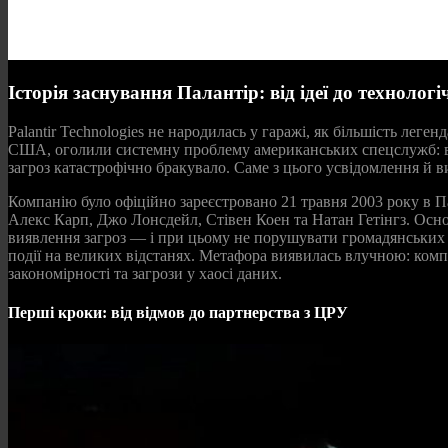
Історія заснування Палантір: від ідеї до технологіч
Palantir Technologies не народилась у гаражі, як більшість леге
США, оголили системну проблему американських спецслужб: вел
загроз катастрофічно бракувало. Саме з цього усвідомлення й в
Компанію було офіційно зареєстровано 21 травня 2003 року в Пал
Алекс Карп, Джо Лонсдейл, Стівен Коен та Натан Гетінгз. Осно
виявлення загроз — і при цьому не порушувати громадянських св
події на великих відстанях. Метафора виявилась влучною: комп
закономірності та загрози у хаосі даних.
Перші кроки: від відмов до партнерства з ЦРУ