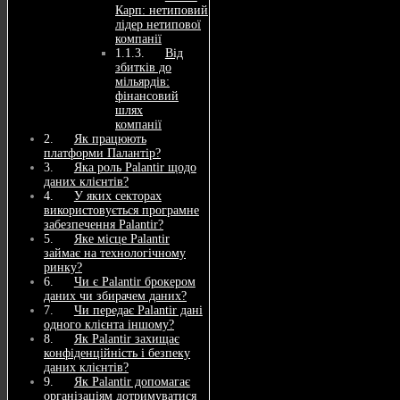
Карп: нетиповий
лідер нетипової
компанії
Від
збитків до
мільярдів:
фінансовий
шлях
компанії
Як працюють
платформи Палантір?
Яка роль Palantir щодо
даних клієнтів?
У яких секторах
використовується програмне
забезпечення Palantir?
Яке місце Palantir
займає на технологічному
ринку?
Чи є Palantir брокером
даних чи збирачем даних?
Чи передає Palantir дані
одного клієнта іншому?
Як Palantir захищає
конфіденційність і безпеку
даних клієнтів?
Як Palantir допомагає
організаціям дотримуватися