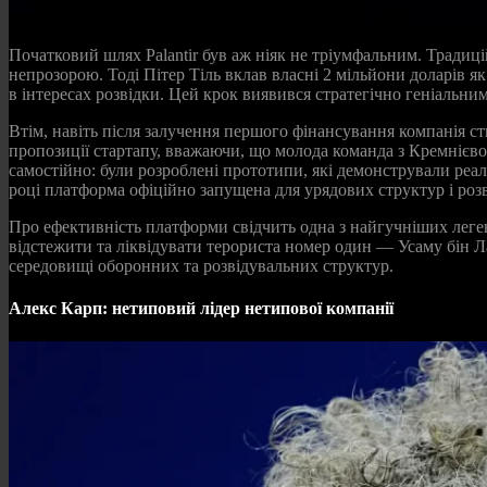
Початковий шлях Palantir був аж ніяк не тріумфальним. Традиці
непрозорою. Тоді Пітер Тіль вклав власні 2 мільйони доларів я
в інтересах розвідки. Цей крок виявився стратегічно геніальним
Втім, навіть після залучення першого фінансування компанія с
пропозиції стартапу, вважаючи, що молода команда з Кремнієвої
самостійно: були розроблені прототипи, які демонстрували реа
році платформа офіційно запущена для урядових структур і роз
Про ефективність платформи свідчить одна з найгучніших леге
відстежити та ліквідувати терориста номер один — Усаму бін Ла
середовищі оборонних та розвідувальних структур.
Алекс Карп: нетиповий лідер нетипової компанії