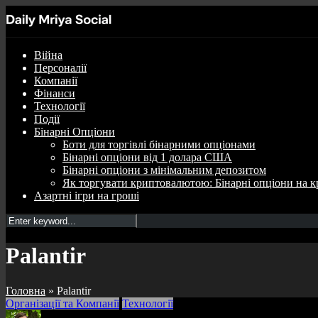
Війна
Персоналії
Компанії
Фінанси
Технології
Події
Бінарні Опціони
Боти для торгівлі бінарними опціонами
Бінарні опціони від 1 долара США
Бінарні опціони з мінімальним депозитом
Як торгувати криптовалютою: Бінарні опціони на к
Азартні ігри на гроші
Palantir
Головна
»
Palantir
Організації та Компанії
Технології