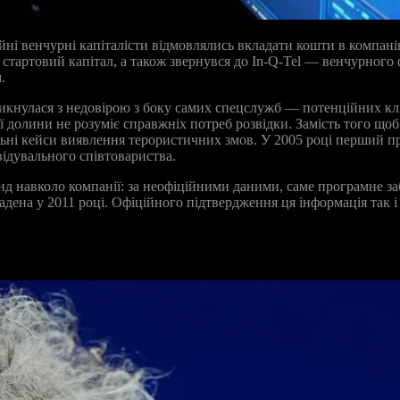
йні венчурні капіталісти відмовлялись вкладати кошти в компані
к стартовий капітал, а також звернувся до In-Q-Tel — венчурного 
.
тикнулася з недовірою з боку самих спецслужб — потенційних кл
 долини не розуміє справжніх потреб розвідки. Замість того щоб
льні кейси виявлення терористичних змов. У 2005 році перший пр
відувального співтовариства.
нд навколо компанії: за неофіційними даними, саме програмне з
дена у 2011 році. Офіційного підтвердження ця інформація так і