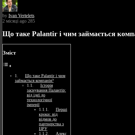
by
Ivan Vertelets
2 місяці ago
285
Що таке Palantir і чим займається комп
Зміст
Що таке Palantir і чим
займається компанія?
Історія
заснування Палантір:
від ідеї до
технологічної
імперії
Перші
кроки: від
відмов до
партнерства з
ЦРУ
Алекс