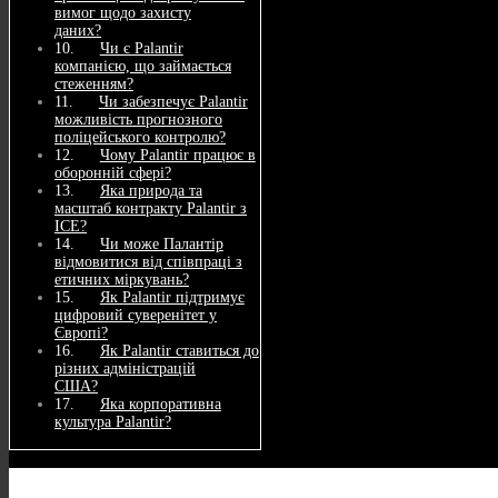
вимог щодо захисту
даних?
Чи є Palantir
компанією, що займається
стеженням?
Чи забезпечує Palantir
можливість прогнозного
поліцейського контролю?
Чому Palantir працює в
оборонній сфері?
Яка природа та
масштаб контракту Palantir з
ICE?
Чи може Палантір
відмовитися від співпраці з
етичних міркувань?
Як Palantir підтримує
цифровий суверенітет у
Європі?
Як Palantir ставиться до
різних адміністрацій
США?
Яка корпоративна
культура Palantir?