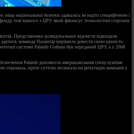
ю: ніша національної безпеки здавалась їм надто специфічною і
фонду, пов’язаного з ЦРУ, який фінансує технологічні стартапи
ієнтів. Представники розвідувальних відомств відкидали
 здатися, команда Палантір вирішила довести свою цінність
ототип системи Palantir Gotham був переданий ЦРУ, а у 2008
абезпечення Palantir допомогло американським спецслужбам
 не отримала, проте суттєво вплинула на репутацію компанії у