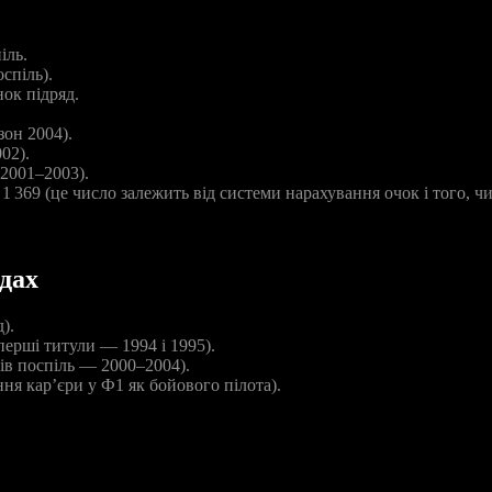
іль.
спіль).
ок підряд.
зон 2004).
02).
 2001–2003).
1 369 (це число залежить від системи нарахування очок і того, 
дах
).
перші титули — 1994 і 1995).
лів поспіль — 2000–2004).
ня кар’єри у Ф1 як бойового пілота).