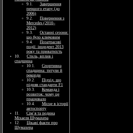
Завершення
першого етапу (до
2006)
Повернення з
Mercedes (2010–
2012)
Останні сезони:
що було ключовим
Позатрасові
події: інцидент 2013
року та приватність
Стиль, вплив і
спадщина
Спортивна
спадщина: титули й
рекорди
Підхід, що
підняв стандарти F1
Команда і
розвиток: чому це
працювало
Місце в історії
автоспорту
Сім’я та родина
Міхаеля Шумахера
Цікаві факти про
Шумахера