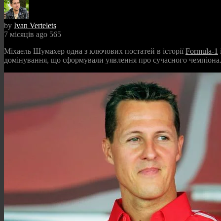
by
Ivan Vertelets
7 місяців ago
565
Міхаель Шумахер одна з ключових постатей в історії
Formula-1
домінування, що сформували уявлення про сучасного чемпіона