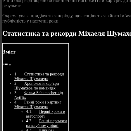
У цій біографії зібрано основні етапи його життя й кар’єри: д
результат.
Окрема увага приділяється періоду, що асоціюється з його ім’я
публічність у наступні роки.
Статистика та рекорди Міхаеля Шумах
Зміст
Статистика та рекорди
Міхаеля Шумахера
Хронологія кар’єри
Шумахера по командах
Фільм Schumacher від
Netflix
Ранні роки і картинг
Міхаеля Шумахера
Перші кроки в
автоспорті
Ранні перемоги
на клубному рівні
Ключові