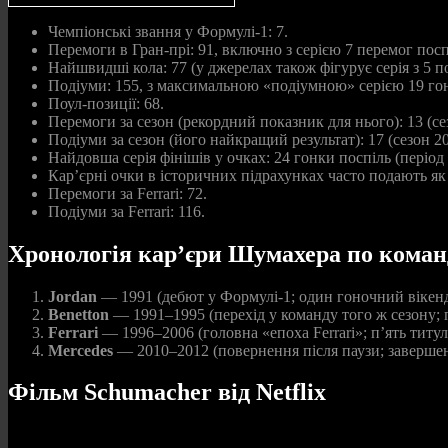
Чемпіонські звання у Формулі‑1: 7.
Перемоги в Гран-прі: 91, включно з серією 7 перемог посп
Найшвидші кола: 77 (у джерелах також фігурує серія з 5 по
Подіуми: 155, з максимальною «подіумною» серією 19 гон
Поул-позиції: 68.
Перемоги за сезон (рекордний показник для нього): 13 (се
Подіуми за сезон (його найкращий результат): 17 (сезон 20
Найдовша серія фінішів у очках: 24 гонки поспіль (період
Кар’єрні очки в історичних підрахунках часто подають як 
Перемоги за Ferrari: 72.
Подіуми за Ferrari: 116.
Хронологія кар’єри Шумахера по коман
Jordan
— 1991 (дебют у Формулі‑1; один гоночний вікенд
Benetton
— 1991–1995 (перехід у команду того ж сезону; 
Ferrari
— 1996–2006 (головна «епоха Ferrari»; п’ять титу
Mercedes
— 2010–2012 (повернення після паузи; завершен
Фільм Schumacher від Netflix