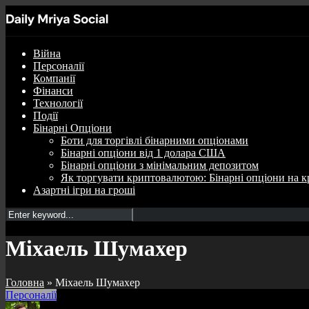
Війна
Персоналії
Компанії
Фінанси
Технології
Події
Бінарні Опціони
Боти для торгівлі бінарними опціонами
Бінарні опціони від 1 долара США
Бінарні опціони з мінімальним депозитом
Як торгувати криптовалютою: Бінарні опціони на к
Азартні ігри на гроші
Міхаель Шумахер
Головна
»
Міхаель Шумахер
Персоналії