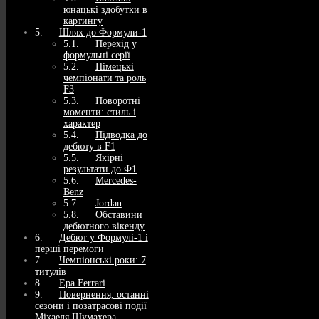
юнацькі здобутки в
картингу
Шлях до Формули-1
Перехід у
формульні серії
Німецькі
чемпіонати та роль
F3
Поворотні
моменти: стиль і
характер
Підводка до
дебюту в F1
Якірні
результати до Ф1
Mercedes-
Benz
Jordan
Обставини
дебютного вікенду
Дебют у Формулі‑1 і
перші перемоги
Чемпіонські роки: 7
титулів
Ера Ferrari
Повернення, останні
сезони і позатрасові події
Міхаеля Шумахера