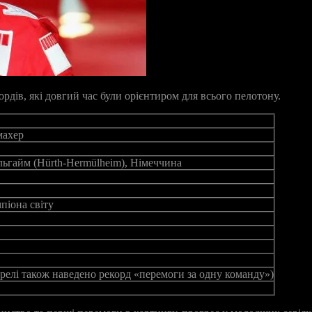
рдів, які довгий час були орієнтиром для всього пелотону.
махер
ьгайм (Hürth-Hermülheim), Німеччина
мпіона світу
жерелі також наведено рекорд «перемоги за одну команду»)