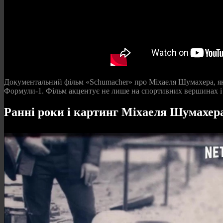
Документальний фільм «Schumacher» про Міхаеля Шумахера, яка ч
Формули‑1. Фільм акцентує не лише на спортивних вершинах і «ер
Ранні роки і картинг Міхаеля Шумахер