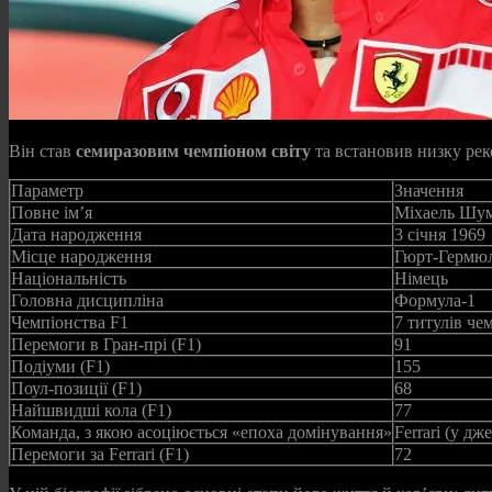
Він став
семиразовим чемпіоном світу
та встановив низку реко
Параметр
Значення
Повне ім’я
Міхаель Шу
Дата народження
3 січня 1969
Місце народження
Гюрт-Гермюл
Національність
Німець
Головна дисципліна
Формула‑1
Чемпіонства F1
7 титулів че
Перемоги в Гран-прі (F1)
91
Подіуми (F1)
155
Поул-позиції (F1)
68
Найшвидші кола (F1)
77
Команда, з якою асоціюється «епоха домінування»
Ferrari (у д
Перемоги за Ferrari (F1)
72