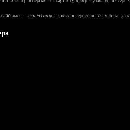
итинство та перші перемоги в картингу, прогрес у молодших серія
м найбільше, –
«ері Ferrari»
, а також поверненню в чемпіонат у ск
ера