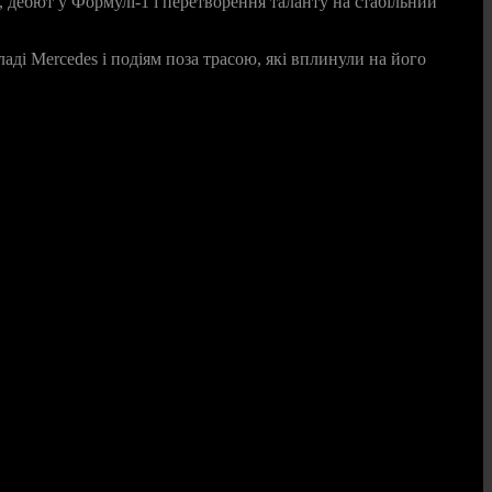
х, дебют у Формулі‑1 і перетворення таланту на стабільний
ладі Mercedes і подіям поза трасою, які вплинули на його