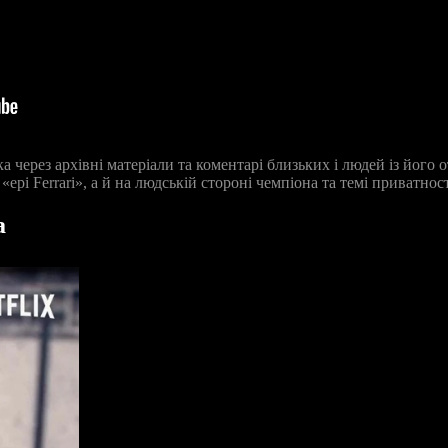
ерез архівні матеріали та коментарі близьких і людей із його о
і Ferrari», а й на людській стороні чемпіона та темі приватності
а