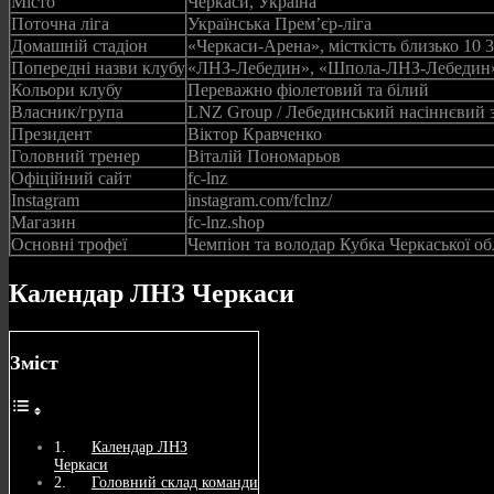
Місто
Черкаси, Україна
Поточна ліга
Українська Прем’єр‑ліга
Домашній стадіон
«Черкаси‑Арена», місткість близько 10 3
Попередні назви клубу
«ЛНЗ‑Лебедин», «Шпола‑ЛНЗ‑Лебедин
Кольори клубу
Переважно фіолетовий та білий
Власник/група
LNZ Group / Лебединський насіннєвий 
Президент
Віктор Кравченко
Головний тренер
Віталій Пономарьов
Офіційний сайт
fc-lnz
Instagram
instagram.com/fclnz/
Магазин
fc-lnz.shop
Основні трофеї
Чемпіон та володар Кубка Черкаської об
Календар ЛНЗ Черкаси
Зміст
Календар ЛНЗ
Черкаси
Головний склад команди