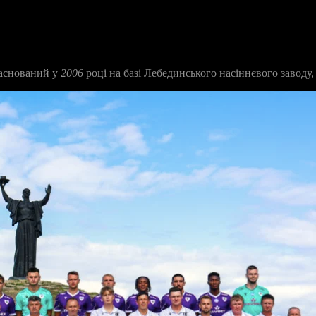
заснований у
2006
році на базі Лебединського насіннєвого заводу