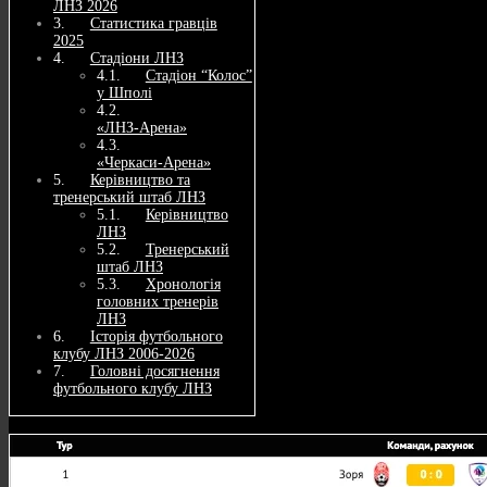
ЛНЗ 2026
Статистика гравців
2025
Стадіони ЛНЗ
Стадіон “Колос”
у Шполі
«ЛНЗ‑Арена»
«Черкаси‑Арена»
Керівництво та
тренерський штаб ЛНЗ
Керівництво
ЛНЗ
Тренерський
штаб ЛНЗ
Хронологія
головних тренерів
ЛНЗ
Історія футбольного
клубу ЛНЗ 2006-2026
Головні досягнення
футбольного клубу ЛНЗ