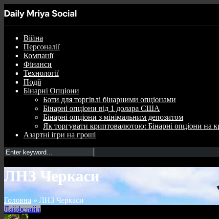
Війна
Персоналії
Компанії
Фінанси
Технології
Події
Бінарні Опціони
Боти для торгівлі бінарними опціонами
Бінарні опціони від 1 долара США
Бінарні опціони з мінімальним депозитом
Як торгувати криптовалютою: Бінарні опціони на к
Азартні ігри на гроші
ЛНЗ Черкаси
Головна
»
ЛНЗ Черкаси
Лайфстайл