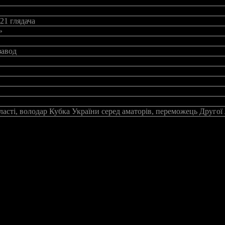
21 глядача
»
завод
ласті, володар Кубка України серед аматорів, переможець Другої