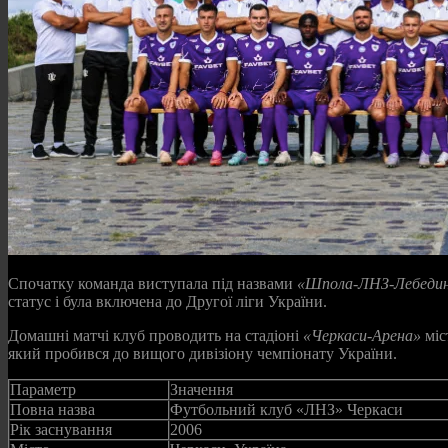
Спочатку команда виступала під назвами
«Шпола‑ЛНЗ‑Лебеди
статус і була включена до Другої ліги України.
Домашні матчі клуб проводить на стадіоні
«Черкаси‑Арена»
міс
який пробився до вищого дивізіону чемпіонату України.
Параметр
Значення
Повна назва
Футбольний клуб «ЛНЗ» Черкаси
Рік заснування
2006