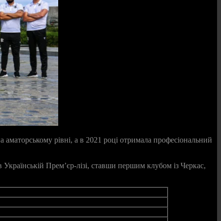
на аматорському рівні, а в 2021 році отримала професіональний
 Українській Прем’єр‑лізі, ставши першим клубом із Черкас,