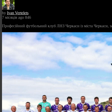
by
Ivan Vertelets
7 місяців ago
846
Професійний футбольний клуб ЛНЗ Черкаси із міста Черкаси, 