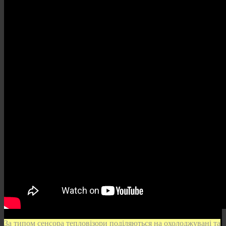
За типом сенсора тепловізори поділяються на охолоджувані та