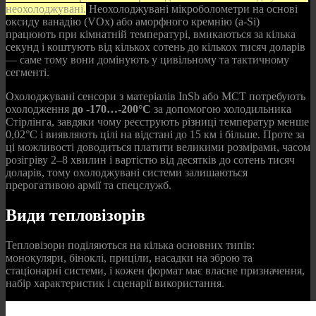
неохолоджувані.
Неохолоджувані мікроболометри на основі
оксиду ванадію (VOx) або аморфного кремнію (a-Si)
працюють при кімнатній температурі, вмикаються за кілька
секунд і коштують від кількох сотень до кількох тисяч доларів
— саме тому вони домінують у цивільному та тактичному
сегменті.
Охолоджувані сенсори з матеріалів InSb або MCT потребують
охолодження
до -170…-200°C
за допомогою холодильника
Стірлінга, завдяки чому реєструють різниці температур менше
0,02°C і виявляють цілі на відстані до 15 км і більше. Проте за
ці можливості доводиться платити великими розмірами, часом
розігріву 2–8 хвилин і вартістю від десятків до сотень тисяч
доларів, тому охолоджувані системи залишаються
прерогативою армії та спецслужб.
Види тепловізорів
Тепловізори поділяються на кілька основних типів:
монокуляри, біноклі, приціли, насадки на зброю та
стаціонарні системи, і кожен формат має власне призначення,
набір характеристик і сценарії використання.