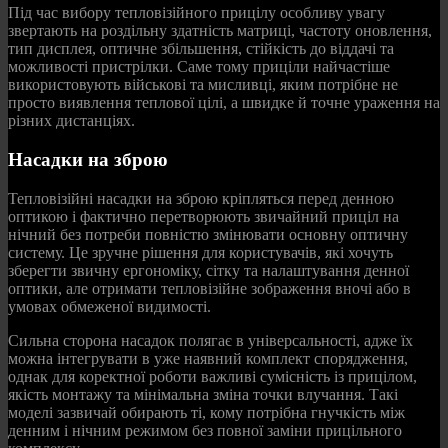
Під час вибору тепловізійного прицілу особливу увагу
звертають на роздільну здатність матриці, частоту оновлення,
тип дисплея, оптичне збільшення, стійкість до віддачі та
можливості пристрілки. Саме тому приціли найчастіше
використовують військові та мисливці, яким потрібне не
просто виявлення теплової цілі, а швидке й точне ураження на
різних дистанціях.
Насадки на зброю
Тепловізійні насадки на зброю кріпляться перед денною
оптикою і фактично перетворюють звичайний приціл на
нічний без потреби повністю змінювати основну оптичну
систему. Це зручне рішення для користувачів, які хочуть
зберегти звичну ергономіку, сітку та налаштування денної
оптики, але отримати тепловізійне зображення вночі або в
умовах обмеженої видимості.
Сильна сторона насадок полягає в універсальності, адже їх
можна інтегрувати в уже наявний комплект спорядження,
однак для коректної роботи важливі сумісність із прицілом,
якість монтажу та мінімальна зміна точки влучання. Такі
моделі зазвичай обирають ті, кому потрібна гнучкість між
денним і нічним режимом без повної заміни прицільного