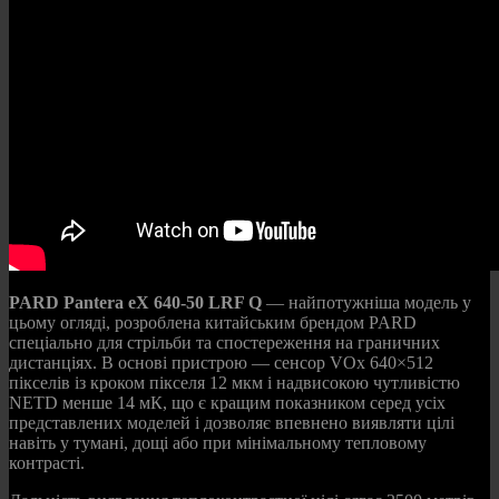
PARD Pantera eX 640-50 LRF Q
— найпотужніша модель у
цьому огляді, розроблена китайським брендом PARD
спеціально для стрільби та спостереження на граничних
дистанціях. В основі пристрою — сенсор VOx 640×512
пікселів із кроком пікселя 12 мкм і надвисокою чутливістю
NETD менше 14 мК, що є кращим показником серед усіх
представлених моделей і дозволяє впевнено виявляти цілі
навіть у тумані, дощі або при мінімальному тепловому
контрасті.