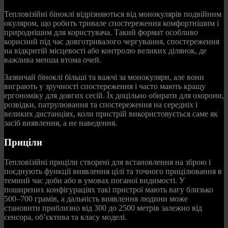
Тепловізійні біноклі відрізняються від монокулярів подвійним
окуляром, що робить тривале спостереження комфортнішим і
природнішим для користувача. Такий формат особливо
корисний під час довготривалого чергування, спостереження
на відкритій місцевості або контролю великих ділянок, де
важлива менша втома очей.
Зазвичай біноклі більші та важчі за монокуляри, але вони
виграють у зручності спостереження і часто мають кращу
ергономіку для довгих сесій. Їх доцільно обирати для охорони,
розвідки, патрулювання та спостереження на середніх і
великих дистанціях, коли пристрій використовується саме як
засіб виявлення, а не наведення.
Приціли
Тепловізійні приціли створені для встановлення на зброю і
поєднують функції виявлення цілі та точного прицілювання в
темний час доби або в умовах поганої видимості. У
поширених конфігураціях такі пристрої мають вагу близько
500–700 грамів, а дальність виявлення людини може
становити приблизно від 300 до 2500 метрів залежно від
сенсора, об’єктива та класу моделі.