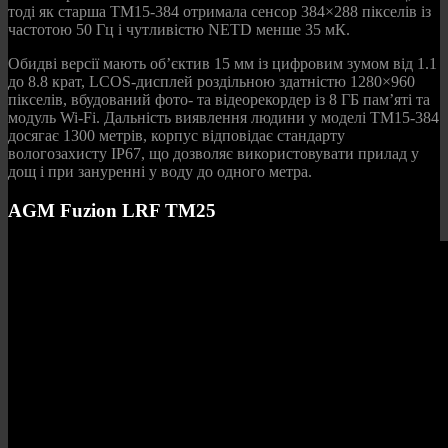
тоді як старша TM15-384 отримала сенсор 384×288 пікселів із
частотою 50 Гц і чутливістю NETD менше 35 мК.
Обидві версії мають об’єктив 15 мм із цифровим зумом від 1.1
до 8.8 крат, LCOS-дисплей роздільною здатністю 1280×960
пікселів, вбудований фото- та відеорекордер із 8 ГБ пам’яті та
модуль Wi-Fi. Дальність виявлення людини у моделі TM15-384
досягає 1300 метрів, корпус відповідає стандарту
вологозахисту IP67, що дозволяє використовувати прилад у
дощ і при зануренні у воду до одного метра.
AGM Fuzion LRF TM25