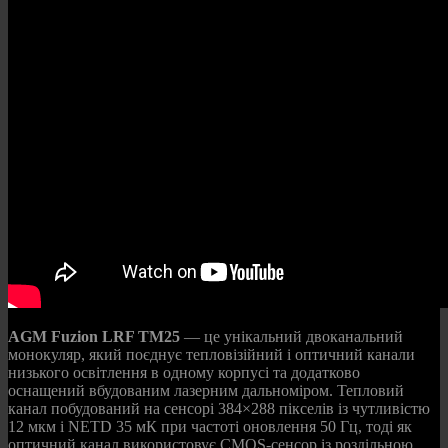
AGM Fuzion LRF TM25
— це унікальний двоканальний
монокуляр, який поєднує тепловізійний і оптичний канали
низького освітлення в одному корпусі та додатково
оснащений вбудованим лазерним дальноміром. Тепловий
канал побудований на сенсорі 384×288 пікселів із чутливістю
12 мкм і NETD 35 мК при частоті оновлення 50 Гц, тоді як
оптичний канал використовує CMOS-сенсор із роздільною