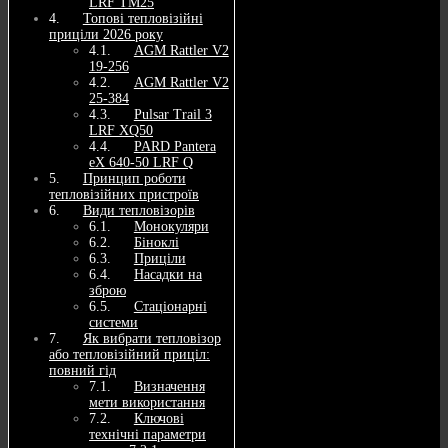
LRF TM25
Топові тепловізійні
приціли 2026 року
AGM Rattler V2
19-256
AGM Rattler V2
25-384
Pulsar Trail 3
LRF XQ50
PARD Pantera
eX 640-50 LRF Q
Принцип роботи
тепловізійних пристроїв
Види тепловізорів
Монокуляри
Біноклі
Приціли
Насадки на
зброю
Стаціонарні
системи
Як вибрати тепловізор
або тепловізійний приціл:
повний гід
Визначення
мети використання
Ключові
технічні параметри