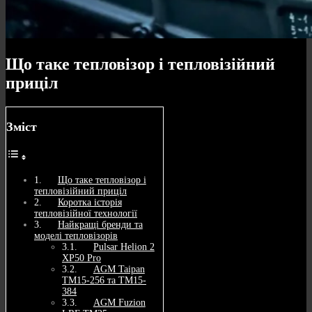
Що таке тепловізор і тепловізійний
приціл
Зміст
Що таке тепловізор і
тепловізійний приціл
Коротка історія
тепловізійної технології
Найкращі бренди та
моделі тепловізорів
Pulsar Helion 2
XP50 Pro
AGM Taipan
TM15-256 та TM15-
384
AGM Fuzion