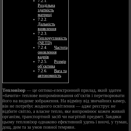
Роздільна
здатність
матриці
Дальність
виявлення
Теплочутливість
(NETD)
Частота
оновлення
кадрів
Розмір
об’єктива
Вага та
автономність
Тепловізор
— це оптико-електронний прилад, який здатен
«бачити» теплове випромінювання об’єктів і перетворювати
його на видиме зображення. На відміну від звичайних камер,
він не потребує жодного освітлення — адже реєструє не
відбите світло, а власне тепло, яке випромінює кожен живий
організм, транспортний засіб чи нагрітий предмет. Завдяки
цьому тепловізор однаково ефективний удень і вночі, у туман,
дощ, дим та за умов повної темряви.