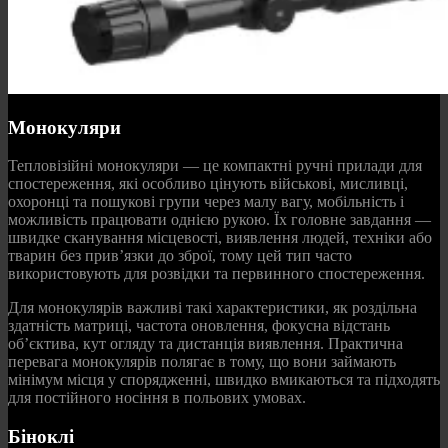
Монокуляри
Тепловізійні монокуляри — це компактні ручні прилади для
спостереження, які особливо цінують військові, мисливці,
охоронці та пошукові групи через малу вагу, мобільність і
можливість працювати однією рукою. Їх головне завдання —
швидке сканування місцевості, виявлення людей, техніки або
тварин без прив’язки до зброї, тому цей тип часто
використовують для розвідки та первинного спостереження.
Для монокулярів важливі такі характеристики, як роздільна
здатність матриці, частота оновлення, фокусна відстань
об’єктива, кут огляду та дистанція виявлення. Практична
перевага монокулярів полягає в тому, що вони займають
мінімум місця у спорядженні, швидко вмикаються та підходять
для постійного носіння в польових умовах.
Біноклі