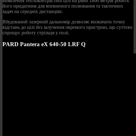
виявлення теплоконтрастної цілі на рівні 1800 метрів робить
його придатним для впевненого полювання та тактичних
задач на середніх дистанціях.
Вбудований лазерний дальномір дозволяє визначати точну
відстань до цілі без залучення окремого пристрою, що суттєво
спрощує роботу стрільця у полі.
PARD Pantera eX 640-50 LRF Q