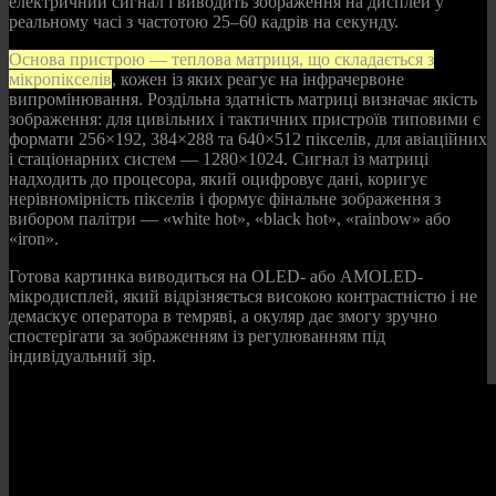
електричний сигнал і виводить зображення на дисплей у
реальному часі з частотою 25–60 кадрів на секунду.
Основа пристрою — теплова матриця, що складається з
мікропікселів
, кожен із яких реагує на інфрачервоне
випромінювання. Роздільна здатність матриці визначає якість
зображення: для цивільних і тактичних пристроїв типовими є
формати 256×192, 384×288 та 640×512 пікселів, для авіаційних
і стаціонарних систем — 1280×1024. Сигнал із матриці
надходить до процесора, який оцифровує дані, коригує
нерівномірність пікселів і формує фінальне зображення з
вибором палітри — «white hot», «black hot», «rainbow» або
«iron».
Готова картинка виводиться на OLED- або AMOLED-
мікродисплей, який відрізняється високою контрастністю і не
демаскує оператора в темряві, а окуляр дає змогу зручно
спостерігати за зображенням із регулюванням під
індивідуальний зір.