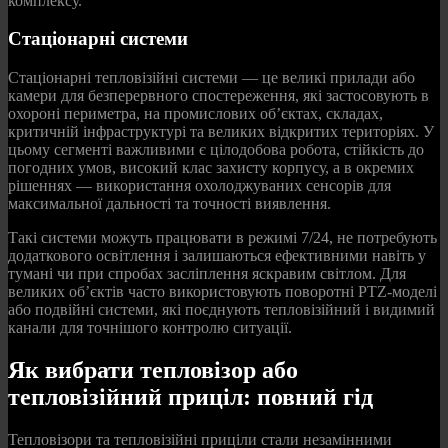
комплексу.
Стаціонарні системи
Стаціонарні тепловізійні системи — це великі прилади або
камери для безперервного спостереження, які застосовують в
охороні периметра, на промислових об’єктах, складах,
критичній інфраструктурі та великих відкритих територіях. У
цьому сегменті важливими є цілодобова робота, стійкість до
погодних умов, високий клас захисту корпусу, а в окремих
рішеннях — використання охолоджуваних сенсорів для
максимальної дальності та точності виявлення.
Такі системи можуть працювати в режимі 7/24, не потребують
додаткового освітлення і залишаються ефективними навіть у
тумані чи при спробах засліплення яскравим світлом. Для
великих об’єктів часто використовують поворотні PTZ-моделі
або подвійні системи, які поєднують тепловізійний і видимий
канали для точнішого контролю ситуації.
Як вибрати тепловізор або
тепловізійний приціл: повний гід
Тепловізори та тепловізійні приціли стали незамінними