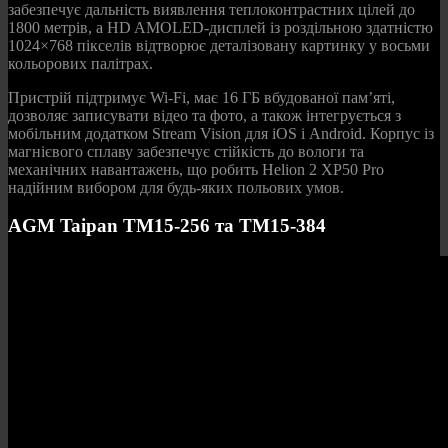
забезпечує дальність виявлення теплоконтрастних цілей до
1800 метрів, а HD AMOLED-дисплей із роздільною здатністю
1024×768 пікселів відтворює деталізовану картинку у восьми
кольорових палітрах.
Пристрій підтримує Wi-Fi, має 16 ГБ вбудованої пам’яті,
дозволяє записувати відео та фото, а також інтегрується з
мобільним додатком Stream Vision для iOS і Android. Корпус із
магнієвого сплаву забезпечує стійкість до вологи та
механічних навантажень, що робить Helion 2 XP50 Pro
надійним вибором для будь-яких польових умов.
AGM Taipan TM15-256 та TM15-384