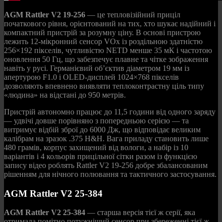
AGM Rattler V2 19-256
— це тепловізійний приціл
початкового рівня, орієнтований на тих, хто шукає надійний і
компактний пристрій за розумну ціну. В основі пристрою
лежить 12-мікронний сенсор VOx із роздільною здатністю
256×192 пікселів, чутливістю NETD менше 35 мК і частотою
оновлення 50 Гц, що забезпечує плавне та чітке зображення
навіть у русі. Германієвий об’єктив діаметром 19 мм із
апертурою F1.0 і OLED-дисплей 1024×768 пікселів
дозволяють впевнено виявляти теплоконтрастну ціль типу
«людина» на відстані до 950 метрів.
Пристрій автономно працює до 11,5 години від одного заряду
— удвічі довше порівняно з попередньою серією — та
витримує відбій зброї до 6000 Дж, що відповідає великим
калібрам на зразок .375 H&H. Вага приладу становить лише
480 грамів, корпус захищений від вологи, а набір із 10
варіантів і 4 кольорів прицільної сітки разом із функцією
запису відео роблять Rattler V2 19-256 добре збалансованим
рішенням для нічного полювання та тактичного застосування.
AGM Rattler V2 25-384
AGM Rattler V2 25-384
— старша версія тієї ж серії, яка
отримала помітно потужніший сенсор при збереженні тієї ж