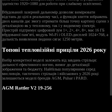
здатністю 1920×1080 для роботи при слабкому освітленні.
Вбудований лазерний дальномір дозволяє вимірювати
відстань до цілі в реальному часі, а функція злиття зображень
двох каналів дає змогу отримати більш точну картину сцени з
деталізацією як у тепловому, так і у видимому спектрі.
Пристрій підтримує цифровий зум 1×, 2×, 4×, 8×, має 16 ГБ
вбудованої пам’яті, модуль Wi-Fi і OLED-дисплей 1024×768, а
дальність виявлення людини сягає 1250 метрів.
Топові тепловізійні приціли 2026 року
Вибір конкретної моделі залежить від завдань стрільця:
дальності ефективного вогню, вимог до деталізації
зображення та бюджету. Найбільш популярними серед
мисливців, тактичних стрільців і військових у 2026 році
залишаються моделі брендів AGM, Pulsar і PARD.
AGM Rattler V2 19-256