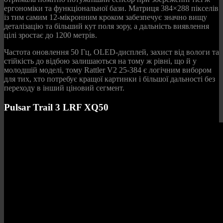
ергономіки та функціональної бази. Матриця 384×288 пікселів
із тим самим 12-мікронним кроком забезпечує значно вищу
деталізацію та більший кут поля зору, а дальність виявлення
цілі зростає до 1200 метрів.
Частота оновлення 50 Гц, OLED-дисплей, захист від вологи та
стійкість до відбою залишаються на тому ж рівні, що й у
молодшій моделі, тому Rattler V2 25-384 є логічним вибором
для тих, хто потребує кращої картинки і більшої дальності без
переходу в інший ціновий сегмент.
Pulsar Trail 3 LRF XQ50