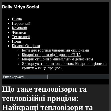
Війна
Персоналії
Компанії
Фінанси
Технології
Події
Бінарні Опціони
Боти для торгівлі бінарними опціонами
Бінарні опціони від 1 долара США
Бінарні опціони з мінімальним депозитом
Як торгувати криптовалютою: Бінарні опціони на
крипту – як це працює?
Що таке тепловізори та
тепловізійні приціли:
Найкращі тепловізори та