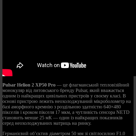
Pulsar Helion 2 XP50 Pro
— це флагманський тепловізійний
монокуляр від литовського бренду Pulsar, який вважається
одним із найкращих цивільних пристроїв у своєму класі. В
основі пристрою лежить неохолоджуваний мікроболометр на
базі аморфного кремнію з роздільною здатністю 640×480
пікселів і кроком пікселя 17 мкм, а чутливість сенсора NETD
становить менше 25 мК — один із найкращих показників
серед неохолоджуваних матриць на ринку.
Германієвий об’єктив діаметром 50 мм зі світлосилою F1.0