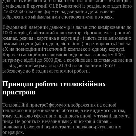
Дальність виявлення теплоконтрастної цілі сягає 2500 метрів,
а унікальний круглий OLED-дисплей із роздільною здатністю
2560×2560 пікселів формує надзвичайно деталізоване
зображення з мінімальними спотвореннями по краях.
Вбудований лазерний дальномір із дальністю вимірювання до
1000 метрів, балістичний калькулятор, гіроскоп, електронний
компас, режим «картинка в картинці» і шість спеціалізованих
режимів сцени (місто, дощ, ліс та інші) перетворюють Pantera
eX на повноцінний тактичний комплекс в одному корпусі.
Корпус із авіаційного алюмінію відповідає стандарту IP67,
витримує відбій до 6000 Дж, а комбінована система живлення
— вбудований акумулятор 21700 плюс змінний 18650 —
забезпечує до 8 годин автономної роботи.
Принцип роботи тепловізійних
пристроїв
Тепловізійні пристрої формують зображення на основі
теплового випромінювання об’єктів, а не видимого світла,
тому однаково ефективно працюють вночі, у тумані, диму та
пилу. Це робить їх незамінними у військовій справі,
полюванні, охороні периметра та пошуково-рятувальних
операціях.