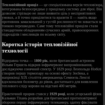
Тепловізійний приціл
— це спеціалізована версія тепловізора,
інтегрована безпосередньо у прицільну систему для зброї. Він
дозволяє стрільцю не лише виявити ціль у несприятливих
умовах, а й точно прицілитися та вразити її — навіть якщо
противник замаскований у густій рослинності чи ховається за
тонкою перешкодою. Саме тому тепловізійні приціли стали
стандартним обладнанням сучасних армій, правоохоронних
підрозділів і мисливців по всьому світу.
Коротка історія тепловізійної
технології
Відправна точка —
1800 рік
, коли британський астроном
Вільям Гершель відкрив інфрачервоне випромінювання,
досліджуючи сонячний спектр. У 1829 році Леопольдо Нобілі
створив першу термопару на основі ефекту Зеєбека, а
наприкінці XIX століття американець Семюель Ленглі
вдосконалив болометр до рівня, достатнього для виявлення
теплового сліду корови на відстані 400 метрів.
Практичний прорив стався у
1929 році
, коли угорський фізик
Кальман Тіхань розробив для британської протиповітряної
оборони першу інфрачервону телекамеру, здатну фіксувати