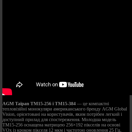
AGM Taipan TM15-256 і TM15-384
— це компактні
тепловізійні монокуляри американського бренду AGM Global
Vision, орієнтовані на користувачів, яким потрібен легкий і
доступний прилад для спостереження. Молодша модель
TM15-256 оснащена матрицею 256×192 пікселів на основі
VOx із кроком пікселя 12 мкм і частотою оновлення 25 Гц,