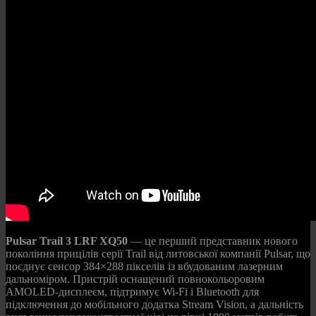
Pulsar Trail 3 LRF XQ50
— це перший представник нового
покоління прицілів серії Trail від литовської компанії Pulsar, що
поєднує сенсор 384×288 пікселів із вбудованим лазерним
дальноміром. Пристрій оснащений повнокольоровим
AMOLED-дисплеєм, підтримує Wi-Fi і Bluetooth для
підключення до мобільного додатка Stream Vision, а дальність