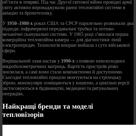
об’єкти в темряві. Під час Другої світової війни провідні армії
світу активно впроваджували ранні тепловізійні системи в
авіацію та бронетехніку.
У
1950–1980-х
роках США та СРСР паралельно розвивали два
підходи: інфрачервоні передавальні трубки та оптико-
механічні сканувальні системи. У 1965 році з’явилася перша
комерційна тепловізійна камера — для діагностики ліній
електропередач. Технологія вперше вийшла з суто військової
сфери.
Вирішальний злам настав у
1990-х
з появою некохолодних
мікроболометричних матриць. Вартість пристроїв різко
знизилася, а самі вони стали компактними й доступними.
Сьогодні тепловізійні приціли монтуються на стрілецьку
зброю, монокуляри поміщаються у кишеню, а цивільні версії
застосовуються в будівництві, медицині та рятувальних
операціях.
Найкращі бренди та моделі
тепловізорів