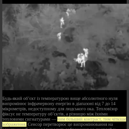
Будь-який об’єкт із температурою вище абсолютного нуля
випромінює інфрачервону енергію в діапазоні від 7 до 14
мікрометрів, недоступному для людського ока. Тепловізор
фіксує не температуру об’єктів, а різницю між їхніми
тепловими сигнатурами —
чим більший контраст, тим чіткіше
зображення.
Сенсор перетворює це випромінювання на