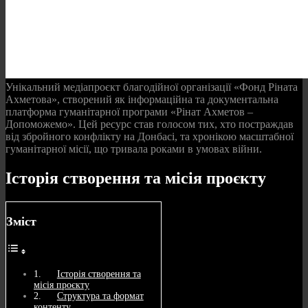
Унікальний медіапроєкт благодійної організації «Фонд Ріната
Ахметова», створений як інформаційна та документальна
платформа гуманітарної програми «Рінат Ахметов –
Допоможемо». Цей ресурс став голосом тих, хто постраждав
від збройного конфлікту на Донбасі, та хронікою масштабної
гуманітарної місії, що тривала роками в умовах війни.
Історія створення та місія проєкту
Зміст
Історія створення та
місія проєкту
Структура та формат
контенту