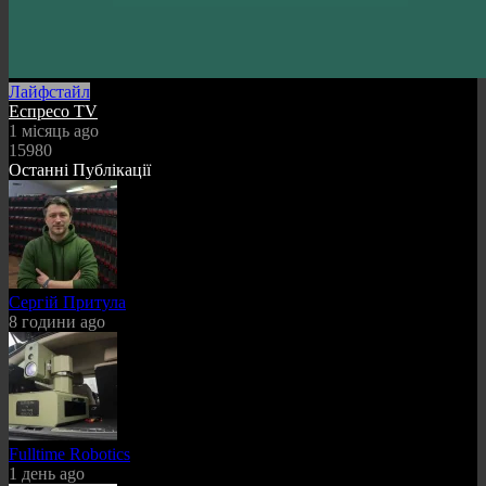
Лайфстайл
Еспресо TV
1 місяць ago
15980
Останні Публікації
Сергій Притула
8 години ago
Fulltime Robotics
1 день ago