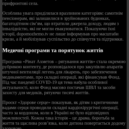
прифронтові села.
Особлива увага приділялася вразливим категоріям: самотнім
пенсіонерам, які залишилися в зруйнованих будинках,
багатодітним сім’ям, що втратили джерела доходу, людям з
інвалідністю, які не могли евакуюватися. Показуючи їхні
історії, dopomozhemo.tv не лише інформував про масштаби
кризи, а й мобілізував суспільство до співчуття та підтримки.
Медичні програми та порятунок життів
Програма «Рінат Ахметов – рятування життів» стала окремою
рубрикою контенту, де розповідалося про закупівлю апаратів
штучної вентиляції легень для лікарень, про забезпечення
медикаментами, про складні операції, які фінансував Фонд.
Під час пандемії COVID-19 ця тема набула особливої
актуальності, коли Фонд масово постачав ШВЛ та засоби
захисту для медиків, рятуючи тисячі життів.
Проєкт «Здорове серце» показував, як дітям з критичними
вадами серця проводили складні кардіохірургічні операції,
часто за кордоном, коли в Україні не було відповідних
можливостей. Кожна така історія – це драма, боротьба за
життя та щаслива розв’язка, коли дитина повертається додому
здоровою.