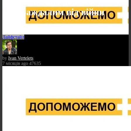
Ахметова про допомогу
постраждалим від війни
Головна
»
Допоможемо ТВ – медіапроєкт Фонду Ріната
Ахметова про допомогу постраждалим від війни
Лайфстайл
by
Ivan Vertelets
7 місяців ago
47635