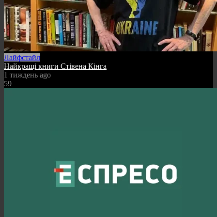
Лайфстайл
Найкращі книги Стівена Кінга
1 тиждень ago
59