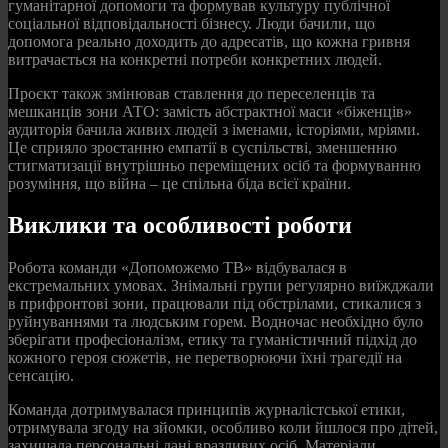
гуманітарної допомоги та формував культуру публічної
соціальної відповідальності бізнесу. Люди бачили, що
допомога реально доходить до адресатів, що кожна гривня
витрачається на конкретні потреби конкретних людей.
Проєкт також змінював ставлення до переселенців та
мешканців зони АТО: замість абстрактної маси «біженців»
аудиторія бачила живих людей з іменами, історіями, мріями.
Це сприяло зростанню емпатії в суспільстві, зменшенню
стигматизації внутрішньо переміщених осіб та формуванню
розуміння, що війна – це спільна біда всієї країни.
Виклики та особливості роботи
Робота команди «Допоможемо ТВ» відбувалася в
екстремальних умовах. Знімальні групи регулярно виїжджали
в прифронтові зони, працювали під обстрілами, стикалися з
руйнуваннями та людським горем. Водночас необхідно було
зберігати професіоналізм, етику та гуманістичний підхід до
кожного героя сюжетів, не перетворюючи їхні трагедії на
сенсацію.
Команда дотримувалася принципів журналістської етики,
отримувала згоду на зйомки, особливо коли йшлося про дітей,
захищала персональні дані вразливих осіб. Матеріали