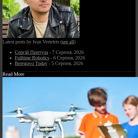
Latest posts by Ivan Vertelets
(
see all
)
Сергій Притула
- 7 Серпня, 2026
Fulltime Robotics
- 6 Серпня, 2026
Beregovo Today
- 5 Серпня, 2026
Read More