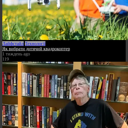
Лайфстайл
Технології
Як вибрати дитячий квадрокоптер
1 тиждень ago
119