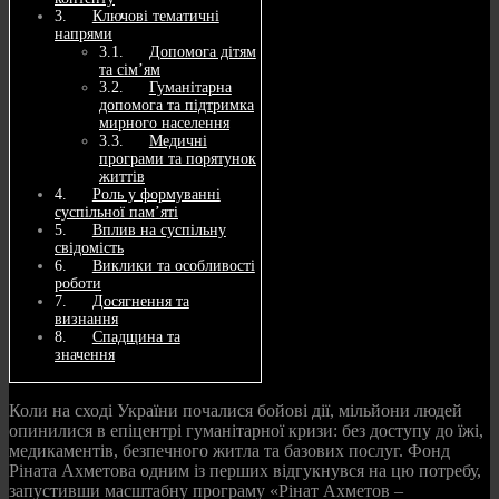
Ключові тематичні
напрями
Допомога дітям
та сім’ям
Гуманітарна
допомога та підтримка
мирного населення
Медичні
програми та порятунок
життів
Роль у формуванні
суспільної пам’яті
Вплив на суспільну
свідомість
Виклики та особливості
роботи
Досягнення та
визнання
Спадщина та
значення
Коли на сході України почалися бойові дії, мільйони людей
опинилися в епіцентрі гуманітарної кризи: без доступу до їжі,
медикаментів, безпечного житла та базових послуг. Фонд
Ріната Ахметова одним із перших відгукнувся на цю потребу,
запустивши масштабну програму «Рінат Ахметов –