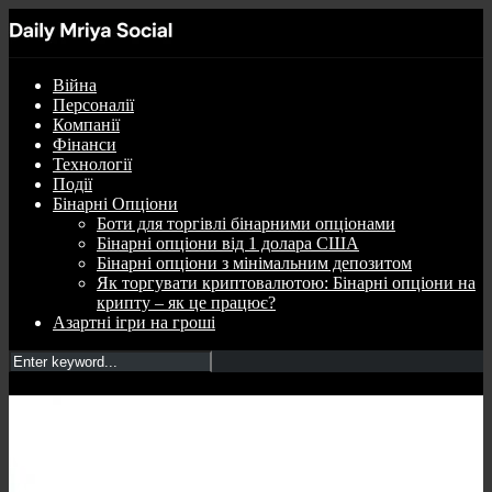
Війна
Персоналії
Компанії
Фінанси
Технології
Події
Бінарні Опціони
Боти для торгівлі бінарними опціонами
Бінарні опціони від 1 долара США
Бінарні опціони з мінімальним депозитом
Як торгувати криптовалютою: Бінарні опціони на
крипту – як це працює?
Азартні ігри на гроші
Допоможемо ТВ –
медіапроєкт Фонду Ріната