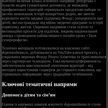
Контент включав кілька основних напрямів: репортажі з
пунктів видачі гуманітарної допомоги, де мешканці
прифронтових територій отримували продуктові набори та
засоби виживання; історії конкретних родин, які змогли
відновити життя завдяки підтримці Фонду; спецпроєкти про
дітей, які постраждали від війни; медичні програми та історії
порятунку життів. Окремим напрямом стали освітні та
мотиваційні проєкти для підлітків, зокрема національний
рекорд з проведення наймасовішого онлайн-уроку «Твоя
суперпрофесія».
Технічно матеріали публікувалися на власному сайті
dopomozhemo.tv, дублювалися на YouTube-каналі проєкту, у
соціальних мережах Фонду Ріната Ахметова та транслювалися
через партнерські телеканали. Така мультиплатформенність
забезпечувала максимальний охоплення аудиторії – від
молодих користувачів соцмереж до старшого покоління, що
отримувало інформацію через традиційне телебачення.
Ключові тематичні напрями
Допомога дітям та сім’ям
Одним із наріжних каменів контенту dopomozhemo.tv стали