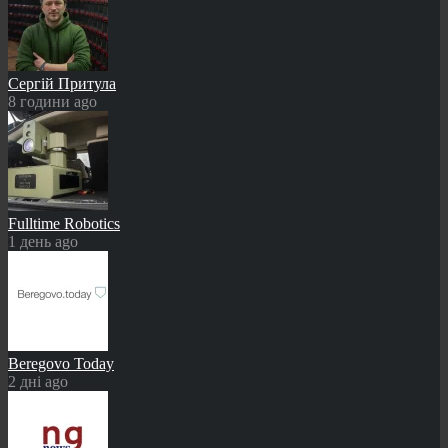
Сергій Притула
8 години ago
Fulltime Robotics
1 день ago
Beregovo Today
2 дні ago