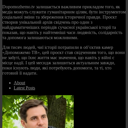
Dopomozhemo.tv залишається важливим прикладом того, як
медіа можуть служити гуманітарним цілям, бути інструментом
соціальної зміни та збереження історичної правди. Проєкт
створив унікальний архів свідчень про один з
найдраматичніших періодів сучасної української історії та
показав, що навіть у найтемніші часи людяність, солідарність
та допомога залишаються можливими.
Для тисяч людей, чиї історії потрапили в об’єктив камер
«Допоможемо ТВ», цей проєкт став свідченням того, що вони
не забуті, що їхнє життя має значення, що навіть у війні є
місце надії. І цей месидж залишиться актуальним завжди,
поки існують люди, які потребують допомоги, та ті, хто
готовий її надати.
About
Latest Posts