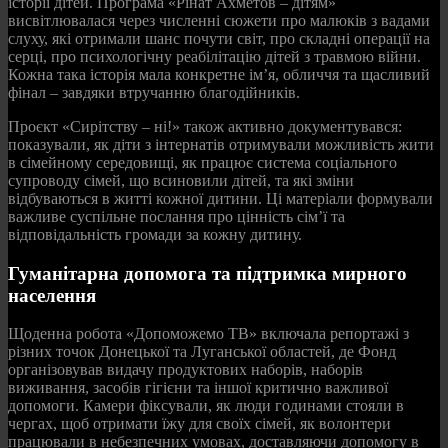
історії дітей. Програма «Рінат Ахметов – дітям»
висвітлювалася через численні сюжети про малюків з вадами
слуху, які отримали шанс почути світ, про складні операції на
серці, про психологічну реабілітацію дітей з травмою війни.
Кожна така історія мала конкретне ім’я, обличчя та щасливий
фінал – завдяки втручанню благодійників.
Проєкт «Сирітству – ні!» також активно документувався:
показували, як діти з інтернатів отримували можливість жити
в сімейному середовищі, як працює система соціального
супроводу сімей, що всиновили дітей, та які зміни
відбуваються в житті кожної дитини. Ці матеріали формували
важливе суспільне послання про цінність сім’ї та
відповідальність громади за кожну дитину.
Гуманітарна допомога та підтримка мирного
населення
Щоденна робота «Допоможемо ТВ» включала репортажі з
різних точок Донецької та Луганської областей, де Фонд
організовував видачу продуктових наборів, наборів
виживання, засобів гігієни та іншої критично важливої
допомоги. Камери фіксували, як люди годинами стояли в
чергах, щоб отримати їжу для своїх сімей, як волонтери
працювали в небезпечних умовах, доставляючи допомогу в