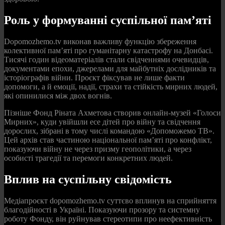
Роль у формуванні суспільної пам’яті
Dopomozhemo.tv виконав важливу функцію збереження
колективної пам’яті про гуманітарну катастрофу на Донбасі.
Тисячі годин відеоматеріалів стали свідченнями очевидців,
документами епохи, джерелами для майбутніх дослідників та
історіографів війни. Проєкт фіксував не лише факти
допомоги, а й емоції, надії, страхи та стійкість мирних людей,
які опинилися між двох вогнів.
Пізніше Фонд Ріната Ахметова створив онлайн-музей «Голоси
Мирних», куди увійшли есе дітей про війну та свідчення
дорослих, зібрані в тому числі командою «Допоможемо ТВ».
Цей архів став частиною національної пам’яті про конфлікт,
показуючи війну не через призму геополітики, а через
особисті трагедії та перемоги конкретних людей.
Вплив на суспільну свідомість
Медіапроєкт dopomozhemo.tv суттєво вплинув на сприйняття
благодійності в Україні. Показуючи прозору та системну
роботу Фонду, він руйнував стереотипи про неефективність