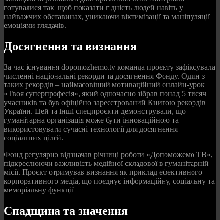
готувалися так, щоб показати гідність людей навіть у
найважчих обставинах, уникаючи віктимізації та маніпуляції
емоціями глядачів.
Досягнення та визнання
За час існування dopomozhemo.tv команда проєкту зафіксувала
численні національні рекорди та досягнення Фонду. Один з
таких рекордів – наймасовіший мотиваційний онлайн-урок
«Твоя суперпрофесія», який одночасно зібрав понад 5 тисяч
учасників та був офіційно зареєстрований Книгою рекордів
України. Цей та інші спецпроєкти демонстрували, що
гуманітарна організація може бути інноваційною та
використовувати сучасні технології для досягнення
соціальних цілей.
Фонд регулярно відзначав річниці роботи «Допоможемо ТВ»,
підкреслюючи важливість медійної складової в гуманітарній
місії. Проєкт отримував визнання як приклад ефективного
корпоративного медіа, що поєднує інформаційну, соціальну та
меморіальну функції.
Спадщина та значення