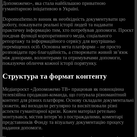
Допоможемо», яка стала найбільшою приватною
гуманітарною ініціативою в Україні.
Dopomozhemo.tv виник як необхідність документувати цю
роботу, показувати реальні історії людей та надавати
практичну інформацію тим, хто потребував допомоги. Проєкт
поєднав функції корпоративного медіа, соціального
репортажу та інформаційного сервісу для внутрішньо
переміщених осіб. Основна мета платформи – не просто
розповідати про благодійність, а створювати живий зв’язок
між донорами, волонтерами та отримувачами допомоги,
показуючи обличчя кожної історії порятунку.
Структура та формат контенту
Медіапроєкт «Допоможемо ТВ» працював як повноцінна
телевізійна продакшн-команда, що готувала різноманітний
контент для різних платформ. Основу складали документальні
сюжети, які виходили регулярно та висвітлювали різні
аспекти гуманітарної кризи. Кожен матеріал ретельно
монтувався, містив інтерв’ю з постраждалими, коментарі
представників Фонду та візуальну документацію процесу
надання допомоги.