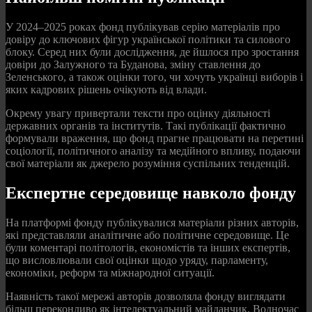
У 2024–2025 роках фонд публікував серію матеріалів про
довіру до ключових фігур української політики та силового
блоку. Серед них були дослідження, де йшлося про зростання
довіри до Залужного та Буданова, зміну ставлення до
Зеленського, а також оцінки того, чи хочуть українці виборів і
яких кадрових рішень очікують від влади.
Окрему увагу привертали тексти про оцінку діяльності
державних органів та інститутів. Такі публікації фактично
формували враження, що фонд прагне працювати на перетині
соціології, політичного аналізу та медійного впливу, подаючи
свої матеріали як джерело розуміння суспільних тенденцій.
Експертне середовище навколо фонду
На платформі фонду публікувалися матеріали різних авторів,
які представляли аналітичне або політичне середовище. Це
були коментарі політологів, економістів та інших експертів,
що висловлювали свої оцінки щодо уряду, парламенту,
економіки, реформ та міжнародної ситуації.
Наявність такої мережі авторів дозволяла фонду виглядати
більш переконливо як інтелектуальний майданчик. Водночас