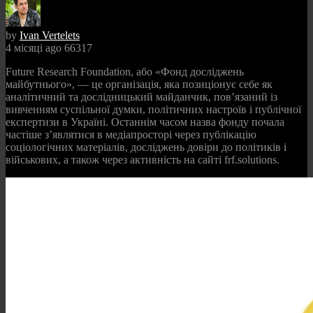
by
Ivan Vertelets
4 місяці ago
66317
Future Research Foundation, або «Фонд досліджень
майбутнього», — це організація, яка позиціонує себе як
аналітичний та дослідницький майданчик, пов’язаний із
вивченням суспільної думки, політичних настроїв і публічної
експертизи в Україні. Останнім часом назва фонду почала
частіше з’являтися в медіапросторі через публікацію
соціологічних матеріалів, досліджень довіри до політиків і
військових, а також через активність на сайті frf.solutions.