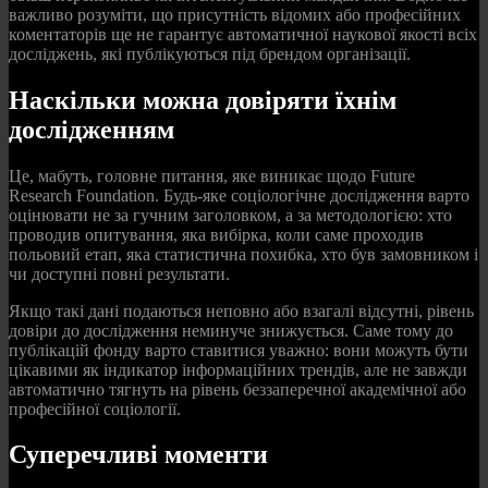
важливо розуміти, що присутність відомих або професійних
коментаторів ще не гарантує автоматичної наукової якості всіх
досліджень, які публікуються під брендом організації.
Наскільки можна довіряти їхнім
дослідженням
Це, мабуть, головне питання, яке виникає щодо Future
Research Foundation. Будь-яке соціологічне дослідження варто
оцінювати не за гучним заголовком, а за методологією: хто
проводив опитування, яка вибірка, коли саме проходив
польовий етап, яка статистична похибка, хто був замовником і
чи доступні повні результати.
Якщо такі дані подаються неповно або взагалі відсутні, рівень
довіри до дослідження неминуче знижується. Саме тому до
публікацій фонду варто ставитися уважно: вони можуть бути
цікавими як індикатор інформаційних трендів, але не завжди
автоматично тягнуть на рівень беззаперечної академічної або
професійної соціології.
Суперечливі моменти