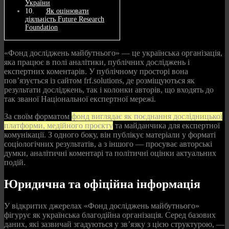
України
Як оцінювати
діяльність Future Research
Foundation
«Фонд досліджень майбутнього» — це українська організація,
яка працює в полі аналітики, публічних досліджень і
експертних коментарів. У публічному просторі вона
пов’язується із сайтом frf.solutions, де розміщуються як
результати досліджень, так і колонки авторів, що входять до
так званої Національної експертної мережі.
За своїм форматом
фонд виглядає як поєднання дослідницької
платформи, медійного проєкту
та майданчика для експертної
комунікації. З одного боку, він публікує матеріали у форматі
соціологічних результатів, а з іншого — просуває авторські
думки, аналітичні коментарі та політичні оцінки актуальних
подій.
Юридична та офіційна інформація
У відкритих джерелах «Фонд досліджень майбутнього»
фігурує як українська благодійна організація. Серед базових
даних, які зазвичай згадуються у зв’язку з цією структурою, —