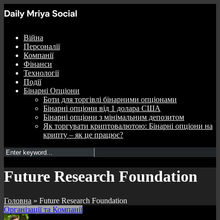
Війна
Персоналії
Компанії
Фінанси
Технології
Події
Бінарні Опціони
Боти для торгівлі бінарними опціонами
Бінарні опціони від 1 долара США
Бінарні опціони з мінімальним депозитом
Як торгувати криптовалютою: Бінарні опціони на
крипту – як це працює?
Future Research Foundation
Головна
»
Future Research Foundation
Організації та Компанії