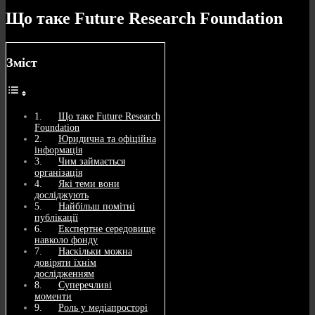
Що таке Future Research Foundation
Зміст
Що таке Future Research
Foundation
Юридична та офіційна
інформація
Чим займається
організація
Які теми вони
досліджують
Найбільш помітні
публікації
Експертне середовище
навколо фонду
Наскільки можна
довіряти їхнім
дослідженням
Суперечливі
моменти
Роль у медіапросторі