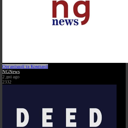
Організації та Компанії
NGNews
2 дні ago
2332