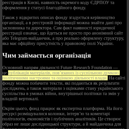
реєстрація в Києві, наявність окремого коду ЄДРПОУ та
оформлення у статусі благодійного фонду.
Також у відкритих описах фонду згадується керівництво
організації, а в реєстровій інформації можна знайти дані про
засновника та директора. Сам факт наявності юридичної
реєстрації означає, що йдеться не просто про анонімний сайт
або Telegram-майданчик, а про реально оформлену структуру,
яка має офіційну присутність у правовому полі України.
Чим займається організація
Основний напрям діяльності Future Research Foundation —
це
публікація матеріалів, пов’язаних із суспільною думкою,
політичними настроями та оцінкою діяльності влади.
На сайті
фонду можна побачити тексти, які подаються як результати
досліджень, а також матеріали з оцінками стану українського
суспільства в умовах війни, внутрішньої політики та змін у
владній вертикалі.
Окрім цього, фонд працює як експертна платформа. На його
ресурсі розміщувалися колонки, інтерв’ю та коментарі
політологів, економістів і публічних аналітиків. Це створює
образ не лише дослідницької структури, а й майданчика для