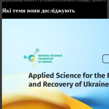
формування певного суспільно-політичного порядку денного.
Які теми вони досліджують