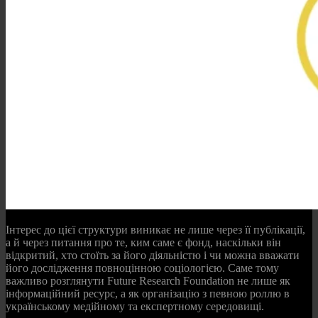
Інтерес до цієї структури виникає не лише через її публікації,
а й через питання про те, ким саме є фонд, наскільки він
відкритий, хто стоїть за його діяльністю і чи можна вважати
його дослідження повноцінною соціологією. Саме тому
важливо розглянути Future Research Foundation не лише як
інформаційний ресурс, а як організацію з певною роллю в
українському медійному та експертному середовищі.