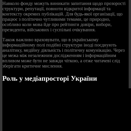
Навколо фонду можуть виникати запитання щодо прозорості
структури, репутації, повноти відкритої інформації та
контексту окремих публікацій. Для будь-якої організації, що
працює з політично чутливими темами, це природно,
особливо коли мова йде про рейтинги довіри, вибори,
президента, військових і суспільні очікування.
Також важливо враховувати, що в українському
інформаційному полі подібні структури іноді поєднують
аналітику, медійну діяльність і політичну комунікацію. Через
це межа між незалежним дослідженням і інформаційним
впливом може бути не завжди чіткою, а отже читачеві слід
зберігати критичне мислення.
Роль у медіапросторі України