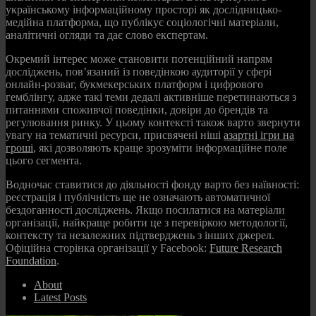
українському інформаційному просторі як дослідницько-
медійна платформа, що публікує соціологічні матеріали,
аналітичні огляди та дає слово експертам.
Окремий інтерес може становити потенційний напрям
досліджень, пов’язаний із поведінкою аудиторії у сфері
онлайн-розваг, букмекерських платформ і цифрового
гемблінгу, адже такі теми дедалі активніше перетинаються з
питаннями споживчої поведінки, довіри до брендів та
регулювання ринку. У цьому контексті також варто звернути
увагу на тематичні ресурси, присвячені ніші
азартні ігри на
гроші
, які дозволяють краще зрозуміти інформаційне поле
цього сегмента.
Водночас ставитися до діяльності фонду варто без наївності:
реєстрація і публічність ще не означають автоматичної
бездоганності досліджень. Якщо посилатися на матеріали
організації, найкраще робити це з перевіркою методології,
контексту та незалежних підтверджень з інших джерел.
Офіційна сторінка організації у Facebook:
Future Research
Foundation
.
About
Latest Posts