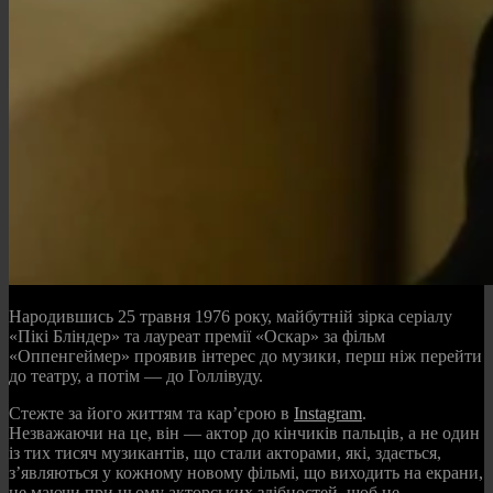
Народившись 25 травня 1976 року, майбутній зірка серіалу
«Пікі Бліндер» та лауреат премії «Оскар» за фільм
«Оппенгеймер» проявив інтерес до музики, перш ніж перейти
до театру, а потім — до Голлівуду.
Стежте за його життям та кар’єрою в
Instagram
.
Незважаючи на це, він — актор до кінчиків пальців, а не один
із тих тисяч музикантів, що стали акторами, які, здається,
з’являються у кожному новому фільмі, що виходить на екрани,
не маючи при цьому акторських здібностей, щоб це