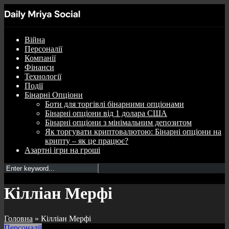
Війна
Персоналії
Компанії
Фінанси
Технології
Події
Бінарні Опціони
Боти для торгівлі бінарними опціонами
Бінарні опціони від 1 долара США
Бінарні опціони з мінімальним депозитом
Як торгувати криптовалютою: Бінарні опціони на
крипту – як це працює?
Азартні ігри на гроші
Кілліан Мерфі
Головна
»
Кілліан Мерфі
Персоналії