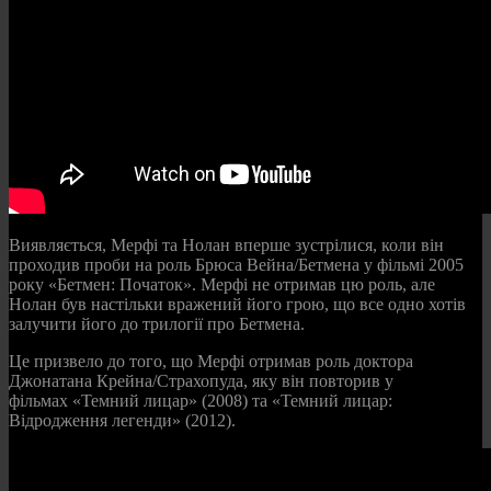
Виявляється, Мерфі та Нолан вперше зустрілися, коли він
проходив проби на роль Брюса Вейна/Бетмена у фільмі 2005
року «Бетмен: Початок». Мерфі не отримав цю роль, але
Нолан був настільки вражений його грою, що все одно хотів
залучити його до трилогії про Бетмена.
Це призвело до того, що Мерфі отримав роль доктора
Джонатана Крейна/Страхопуда, яку він повторив у
фільмах «Темний лицар» (2008) та «Темний лицар:
Відродження легенди» (2012).