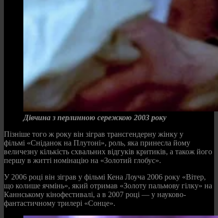
Дівчина з перлинною сережкою 2003 року
Пізніше того ж року він зіграв трансгендерну жінку у
фільмі «Сніданок на Плутоні», роль, яка принесла йому
величезну кількість схвальних відгуків критиків, а також його
першу в житті номінацію на «Золотий глобус».
У 2006 році він зіграв у фільмі Кена Лоуча 2006 року «Вітер,
що колише ячмінь», який отримав «Золоту пальмову гілку» на
Каннському кінофестивалі, а в 2007 році — у науково-
фантастичному трилері «Сонце».