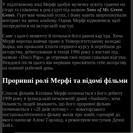
У підлітковому віці Мерфі здобув музичну освіту, граючи на
гітарі та співаючи в рок-гурті під назвою
Sons of Mr. Green
Genes
. Гурт мав чималий успіх, і йому навіть запропонували
контракт на запис альбому. Однак Мерфі відмовився, щоб
зосередитися на акторській кар’єрі.
Саме з цього моменту й почалася його рання кар’єра. Хоча
Мерфі коротко вивчав право в Університетському коледжі
Корка, він провалив іспити першого курсу й перейшов до
акторства, дебютувавши в театрі 1996 року у виставі під
назвою «Disco Pigs», де отримав свої перші схвальні відгуки.
Невдовзі після цього він вирішив присвятити себе акторству
на повний робочий день.
Проривні ролі Мерфі та відомі фільми
Список фільмів Кілліана Мерфі починається з його дебюту
1999 року в ірландській незалежній драмі «Sunburn», хоча
більшість людей вважають, що його проривні фільми
починаються з «28 днів потому» — новаторського
постапокаліптичного фільму жахів про зомбі, сценарій до
якого написав Алекс Гарланд, а режисером виступив Денні
Бойл.