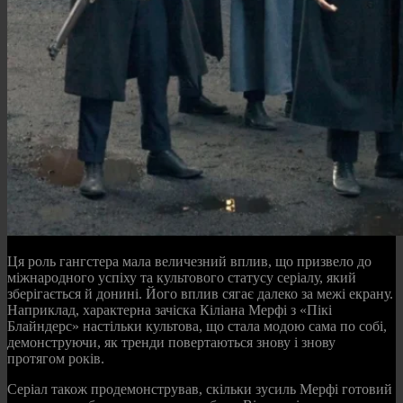
Ця роль гангстера мала величезний вплив, що призвело до
міжнародного успіху та культового статусу серіалу, який
зберігається й донині. Його вплив сягає далеко за межі екрану.
Наприклад, характерна зачіска Кіліана Мерфі з «Пікі
Блайндерс» настільки культова, що стала модою сама по собі,
демонструючи, як тренди повертаються знову і знову
протягом років.
Серіал також продемонстрував, скільки зусиль Мерфі готовий