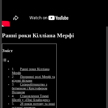
Ранні роки Кілліана Мерфі
Зміст
Ранні роки Кілліана
Мерфі
Проривні ролі Мерфі та
відомі фільми
Співробітництво з
бетменом і Крістофером
Ноланом
Становлення Томмі
Шелбі у «Пікі Блайндерс»
28 років потому та інші
останні проекти