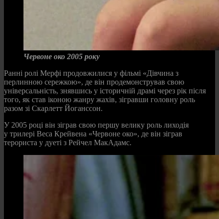
Червоне око 2005 року
Ранні ролі Мерфі продовжилися у фільмі «Дівчина з
перлинною сережкою», де він продемонстрував свою
універсальність, знявшись у історичній драмі через рік після
того, як став іконою жанру жахів, зігравши головну роль
разом зі Скарлетт Йоганссон.
У 2005 році він зіграв свою першу велику роль лиходія
у трилері Веса Крейвена «Червоне око», де він зіграв
терориста у дуеті з Рейчел МакАдамс.