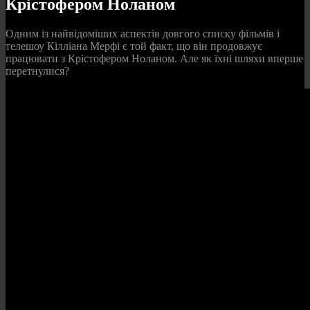
Крістофером Ноланом
Одним із найвідоміших аспектів довгого списку фільмів і
телешоу Кілліана Мерфі є той факт, що він продовжує
працювати з Крістофером Ноланом. Але як їхні шляхи вперше
перетнулися?