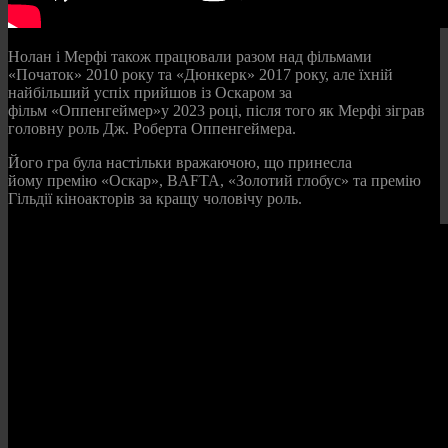
Нолан і Мерфі також працювали разом над фільмами
«Початок» 2010 року та «Дюнкерк» 2017 року, але їхній
найбільший успіх прийшов із Оскаром за
фільм «Оппенгеймер»у 2023 році, після того як Мерфі зіграв
головну роль Дж. Роберта Оппенгеймера.
Його гра була настільки вражаючою, що принесла
йому премію «Оскар», BAFTA, «Золотий глобус» та премію
Гільдії кіноакторів за кращу чоловічу роль.