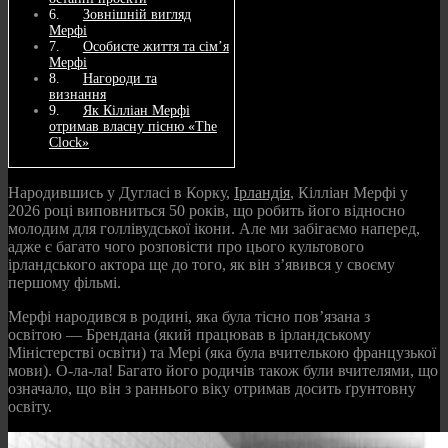
Зовнішній вигляд
Мерфі
Особисте життя та сім’я
Мерфі
Нагороди та
визнання
Як Кілліан Мерфі
отримав власну пісню «The
Clock»
Народившись у Дугласі в Корку,
Ірландія
, Кілліан Мерфі у
2026 році виповниться 50 років, що робить його відносно
молодим для голлівудської ікони. Але ми забігаємо наперед,
адже є багато чого розповісти про цього культового
ірландського актора ще до того, як він з’явився у своєму
першому фільмі.
Мерфі народився в родині, яка була тісно пов’язана з
освітою — Брендана (який працював в ірландському
Міністерстві освіти) та Мері (яка була вчителькою французької
мови). О-ла-ла! Багато його родичів також були вчителями, що
означало, що він з раннього віку отримав досить ґрунтовну
освіту.