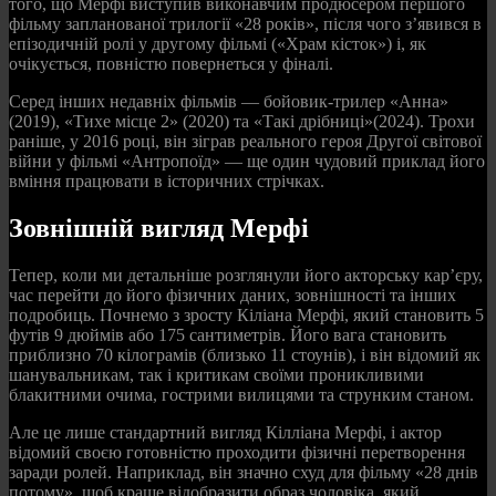
того, що Мерфі виступив виконавчим продюсером першого
фільму запланованої трилогії «28 років», після чого з’явився в
епізодичній ролі у другому фільмі («Храм кісток») і, як
очікується, повністю повернеться у фіналі.
Серед інших недавніх фільмів — бойовик-трилер «Анна»
(2019), «Тихе місце 2» (2020) та «Такі дрібниці»(2024). Трохи
раніше, у 2016 році, він зіграв реального героя Другої світової
війни у фільмі «Антропоїд» — ще один чудовий приклад його
вміння працювати в історичних стрічках.
Зовнішній вигляд Мерфі
Тепер, коли ми детальніше розглянули його акторську кар’єру,
час перейти до його фізичних даних, зовнішності та інших
подробиць. Почнемо з зросту Кіліана Мерфі, який становить 5
футів 9 дюймів або 175 сантиметрів. Його вага становить
приблизно 70 кілограмів (близько 11 стоунів), і він відомий як
шанувальникам, так і критикам своїми проникливими
блакитними очима, гострими вилицями та струнким станом.
Але це лише стандартний вигляд Кілліана Мерфі, і актор
відомий своєю готовністю проходити фізичні перетворення
заради ролей. Наприклад, він значно схуд для фільму «28 днів
потому», щоб краще відобразити образ чоловіка, який