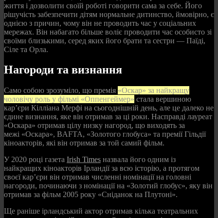
життя і дозволити своїй роботі говорити сама за себе. Його
рішучість забезпечити дітям нормальне дитинство, ймовірно, є
однією з причин, чому він не проводить час у соціальних
мережах. Він набагато більше воліє проводити час особисто зі
своїми близькими, серед яких його брати та сестри — Паїді,
Сіле та Орла.
Нагороди та визнання
Само собою зрозуміло, що премія
«Оскар» за найкращу
чоловічу роль у фільмі «Оппенгеймер»
стала вершиною
кар’єри Кілліана Мерфі на сьогоднішній день, але це далеко не
єдине визнання, яке він отримав за ці роки. Насправді лауреат
«Оскара» отримав цілу низку нагород, що виходять за
межі «Оскара», BAFTA, «Золотого глобуса» та премії Гільдії
кіноакторів, які він отримав за той самий фільм.
У 2020 році газета
Irish Times
назвала його одним із
найкращих кіноакторів Ірландії за всю історію, а протягом
своєї кар’єри він отримав численні номінації на головні
нагороди, починаючи з номінації на «Золотий глобус», яку він
отримав за фільм 2005 року «Сніданок на Плутоні».
Ще раніше ірландський актор отримав кілька театральних