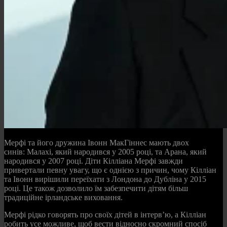
Мерфі та його дружина Івонн МакГіннес мають двох
синів: Малахі, який народився у 2005 році, та Арана, який
народився у 2007 році. Діти Кілліана Мерфі завжди
привертали певну увагу, що є однією з причин, чому Кілліан
та Івонн вирішили переїхати з Лондона до Дубліна у 2015
році. Це також дозволило їм забезпечити дітям більш
традиційне ірландське виховання.
Мерфі рідко говорять про своїх дітей в інтерв’ю, а Кілліан
робить усе можливе, щоб вести відносно скромний спосіб