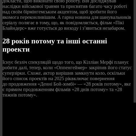
докласти, щоб виконати свою роботу. Він досліджував
наслідки військової травми та присвятив багато часу роботі
над своїм бірмінгемським акцентом, щоб зробити його
якомога переконливішим. А гарна новина для шанувальників
серіалу полягає в тому, що, як повідомляється, фільм «Пікі
Блайндерс» вже готується до виходу і з’явиться незабаром.
28 років потому та інші останні
проекти
Існує безліч спекуляцій щодо того, що Кілліан Мерфі планує
робити далі, тепер, коли «Оппенгеймер» закріпив його статус
суперзірки. Схоже, актор вирішив замкнути коло, оскільки
його список проектів на 2025 ріквключає повернення
до продовження «Денні Бой-зомбі» — «28 років потому», яке
є прямим продовженням фільмів «28 днів потому» та «28
тижнів потому».