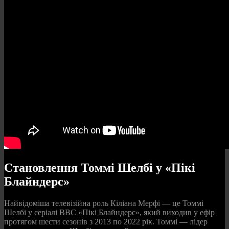
Становлення Томмі Шелбі у «Пікі
Блайндерс»
Найвідоміша телевізійна роль Кіліана Мерфі — це Томмі
Шелбі у серіалі BBC «Пікі Блайндерс», який виходив у ефір
протягом шести сезонів з 2013 по 2022 рік. Томмі — лідер