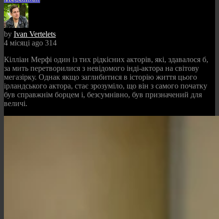
by
Ivan Vertelets
4 місяці ago
314
Кілліан Мерфі один із тих рідкісних акторів, які, здавалося б,
за мить перетворилися з невідомого інді-актора на світову
мегазірку. Однак якщо заглибитися в історію життя цього
ірландського актора, стає зрозуміло, що він з самого початку
був справжнім борцем і, безсумнівно, був призначений для
величі.