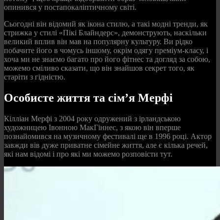
опинився у постапокаліптичному світі.
Сьогодні він відомий як ікона стилю, а такі модні тренди, як
стрижка у стилі «Пікі Блайндерс», демонструють, наскільки
великий вплив він мав на популярну культуру. Ви рідко
побачите його в чомусь іншому, окрім одягу преміум-класу, і
хоча ми не знаємо багато про його фітнес та догляд за собою,
можемо сміливо сказати, що він знайшов секрет того, як
старіти з гідністю.
Особисте життя та сім’я Мерфі
Кілліан Мерфі з 2004 року одружений з ірландською
художницею Івонною МакГіннес, з якою він вперше
познайомився на музичному фестивалі ще в 1996 році. Актор
завжди вів дуже приватне сімейне життя, але є кілька речей,
які нам відомі і про які ми можемо розповісти тут.