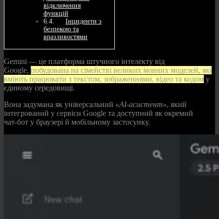
відключення
функцій
Інциденти з
безпекою та
вразливостями
Gemini — це платформа штучного інтелекту від
Google,
побудована на сімействі великих мовних моделей, які
вміють працювати з текстом, зображеннями, відео та кодом
у
єдиному середовищі.
Вона задумана як універсальний
«AI‑асистент»
, який
інтегрований у сервіси Google та доступний як окремий
чат‑бот у браузері й мобільному застосунку.