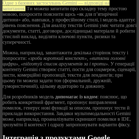
Одне з базових застосувань Gemini — відповіді на
запитання.
Ти можеш запитати про складну тему простою
мовою, попросити пояснити щось «як для п’ятирічної
дитини» або, навпаки, у професійному стилі, і модель адаптує
рівень пояснення. Для аналізу текстів Gemini уміє читати довгі
документи, статті, договори, дослідницькі матеріали й робити
стислий виклад, виділяти ключові пункти, ризики та
суперечності.
Можна, наприклад, завантажити декілька сторінок тексту і
попросити:
«зроби короткий конспект», «витягни головні
цифри», «підготуй список аргументів за і проти»
. У генерації
контенту Gemini створює статті, пости для соцмереж, сценарії,
листи, комерційні пропозиції, тексти для лендингів; при
цьому ти можеш задати тон (формальний, дружній,
гумористичний), цільову аудиторію та довжину.
Для розробників модель
допомагає із кодом
: пояснює, що
робить конкретний фрагмент, пропонує виправлення
помилок, генерує нові функції за описом, пропонує тести й
приклади використання. Завдяки мультимодальності Gemini
може, наприклад, проаналізувати скриншот помилки в IDE,
зрозуміти її контекст і одразу запропонувати варіанти фіксу.
Інтеграція з продуктами Google