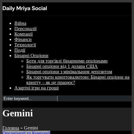
Війна
Персоналії
Компанії
Фінанси
Технології
Події
Бінарні Опціони
Боти для торгівлі бінарними опціонами
Бінарні опціони від 1 долара США
Бінарні опціони з мінімальним депозитом
Як торгувати криптовалютою: Бінарні опціони на
крипту – як це працює?
Азартні ігри на гроші
Gemini
Головна
»
Gemini
Організації та Компанії