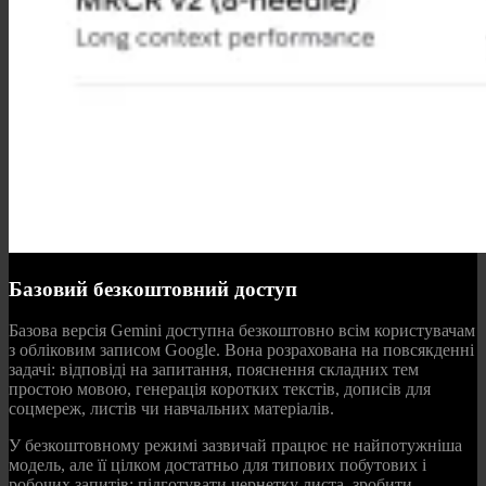
Базовий безкоштовний доступ
Базова версія Gemini доступна безкоштовно всім користувачам
з обліковим записом Google. Вона розрахована на повсякденні
задачі: відповіді на запитання, пояснення складних тем
простою мовою, генерація коротких текстів, дописів для
соцмереж, листів чи навчальних матеріалів.
У безкоштовному режимі зазвичай працює не найпотужніша
модель, але її цілком достатньо для типових побутових і
робочих запитів: підготувати чернетку листа, зробити