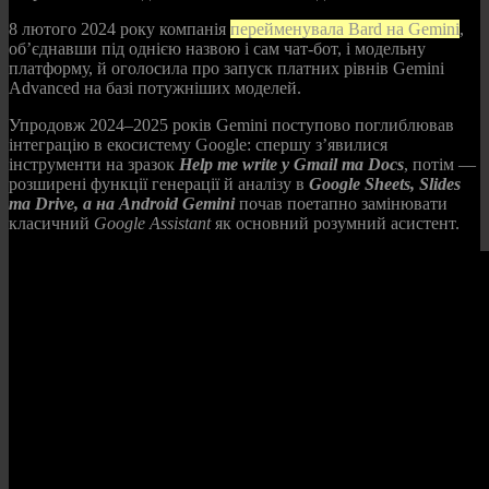
8 лютого 2024 року компанія
перейменувала Bard на Gemini
,
об’єднавши під однією назвою і сам чат‑бот, і модельну
платформу, й оголосила про запуск платних рівнів Gemini
Advanced на базі потужніших моделей.
Упродовж 2024–2025 років Gemini поступово поглиблював
інтеграцію в екосистему Google: спершу з’явилися
інструменти на зразок
Help me write у Gmail та Docs
, потім —
розширені функції генерації й аналізу в
Google Sheets, Slides
та Drive, а на Android Gemini
почав поетапно замінювати
класичний
Google Assistant
як основний розумний асистент.