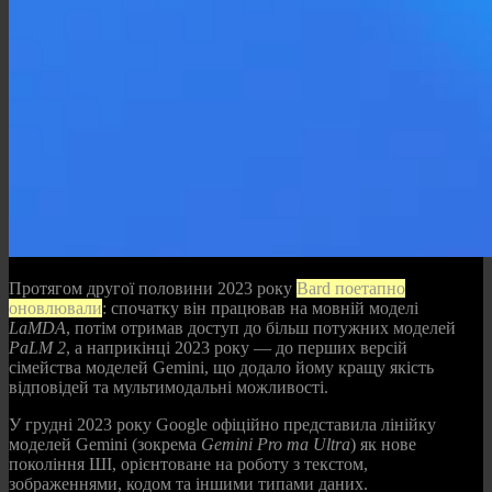
Протягом другої половини 2023 року
Bard поетапно
оновлювали
: спочатку він працював на мовній моделі
LaMDA
, потім отримав доступ до більш потужних моделей
PaLM 2
, а наприкінці 2023 року — до перших версій
сімейства моделей Gemini, що додало йому кращу якість
відповідей та мультимодальні можливості.
У грудні 2023 року Google офіційно представила лінійку
моделей Gemini (зокрема
Gemini Pro та Ultra
) як нове
покоління ШІ, орієнтоване на роботу з текстом,
зображеннями, кодом та іншими типами даних.