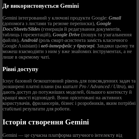
Де використовується Gemini
Gemini інтегрований у ключові продукти Google:
Gmail
(допомога з листами та резюме переписки),
Google
Docs/Sheets/Slides
(генерація й редагування документів,
таблиць і презентацій),
Google Drive
(пошук та узагальнення
файлів),
Android
(роль смарт‑асистента замість класичного
Google Assistant) і
веб‑інтерфейс у браузері
.
Завдяки цьому ти
можеш взаємодіяти з ним у вже знайомих інструментах, а не
лише в окремому чаті.
Рівні доступу
Існує базовий безкоштовний рівень для повсякденних задач та
розширені платні плани (на кшталт
Pro / Advanced / Ultra
), які
дають доступ до потужніших моделей, більшого контексту й
кращої якості відповідей. Вони орієнтовані на активних
користувачів, фрилансерів, бізнес і розробників, яким потрібні
стабільні результати для роботи.
Історія створення Gemini
Gemini — це сучасна платформа штучного інтелекту від