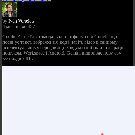
by
Ivan Vertelets
4 місяці ago
357
Gemini AI це багатомодальна платформа від Google, що
поєднує текст, зображення, код і навіть відео в єдиному
інтелектуальному середовищі. Завдяки глибокій інтеграції з
пошуком, Workspace і Android, Gemini відкриває нову еру
взаємодії з ШІ.