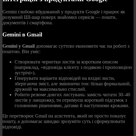
Gemini глибоко вбудований у продукти Google і працює як
розумний ШІ‑шар поверх знайомих сервісів — пошти,
документів і смартфона.
Gemini в Gmail
Gemini у Gmail
допомагає суттєво економити час на роботі з
поштою. Він уміє:
Створювати чернетки листів за коротким описом
(наприклад, «відповідь клієнту з подякою і пропозицією
зустрічі»).
Генерувати варіанти відповідей на вхідні листи,
зберігаючи зміст, але змінюючи тон: більш формальний,
дружній чи максимально стислий.
Робити резюме довгих листувань: замість читати 30–40
листів у ланцюжку, ти отримуєш короткий підсумок з
головними рішеннями, датами й наступними кроками.
Це перетворює Gmail на асистента, який не просто показує
пошту, а допомагає швидко зрозуміти суть і сформулювати
відповіді.