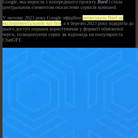
Google, яка виросла з попереднього проєкту
Bard
і стала
центральним елементом екосистеми сервісів компанії.
У лютому 2023 року Google офіційно
анонсувала Bard як
експериментальний чат‑бот
, а в березні 2023 року відкрила до
нього доступ першим користувачам у форматі обмеженої
черги, позиціонуючи сервіс як відповідь на популярність
ChatGPT.