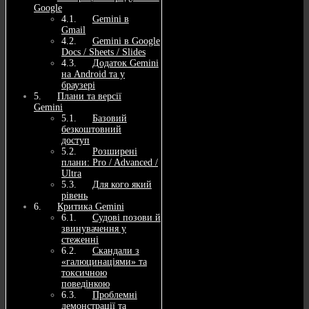
Google
Gemini в
Gmail
Gemini в Google
Docs / Sheets / Slides
Додаток Gemini
на Android та у
браузері
Плани та версії
Gemini
Базовий
безкоштовний
доступ
Розширені
плани: Pro / Advanced /
Ultra
Для кого який
рівень
Критика Gemini
Судові позови й
звинувачення у
стеженні
Скандали з
«галюцинаціями» та
токсичною
поведінкою
Проблемні
демонстрації та