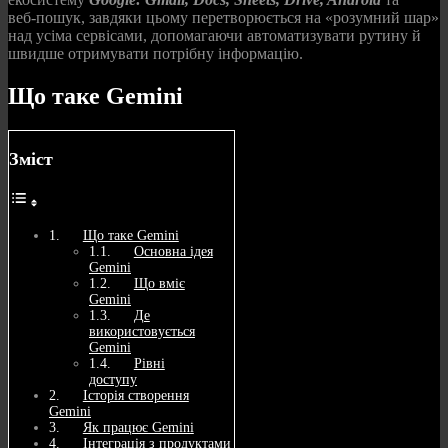
веб‑пошук, завдяки цьому перетворюється на «розумний шар»
над усіма сервісами, допомагаючи автоматизувати рутину й
швидше отримувати потрібну інформацію.
Що таке Gemini
Зміст
Що таке Gemini
Основна ідея
Gemini
Що вміє
Gemini
Де
використовується
Gemini
Рівні
доступу
Історія створення
Gemini
Як працює Gemini
Інтеграція з продуктами