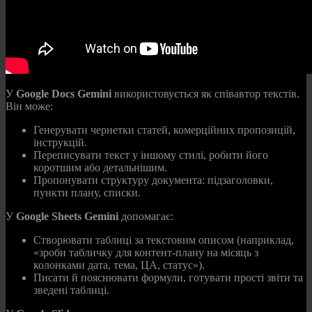
У
Google Docs Gemini
використовується як співавтор текстів.
Він може:
Генерувати чернетки статей, комерційних пропозицій,
інструкцій.
Переписувати текст у іншому стилі, робити його
коротшим або детальнішим.
Пропонувати структуру документа: підзаголовки,
пункти плану, списки.
У
Google Sheets Gemini
допомагає:
Створювати таблиці за текстовим описом (наприклад,
«зроби табличку для контент‑плану на місяць з
колонками дата, тема, ЦА, статус»).
Писати й пояснювати формули, готувати прості звіти та
зведені таблиці.