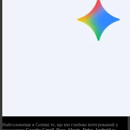
Найголовніше в Gemini те, що він глибоко інтегрований у
екосистему
Google: Gmail, Docs, Sheets, Drive, Android
та