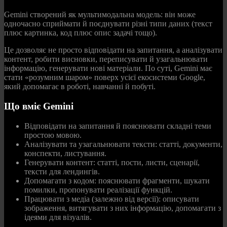
Gemini створений як мультимодальна модель: він може
одночасно сприймати й поєднувати різні типи даних (текст
плюс картинка, код плюс опис задачі тощо).
Це дозволяє не просто відповідати на запитання, а аналізувати
контент, робити висновки, переписувати й узагальнювати
інформацію, генерувати нові матеріали. По суті, Gemini має
стати «розумним шаром» поверх усієї екосистеми Google,
який допомагає в роботі, навчанні й побуті.
Що вміє Gemini
Відповідати на запитання й пояснювати складні теми
простою мовою.
Аналізувати та узагальнювати тексти: статті, документи,
конспекти, листування.
Генерувати контент: статті, пости, листи, сценарії,
тексти для лендингів.
Допомагати з кодом: пояснювати фрагменти, шукати
помилки, пропонувати реалізації функцій.
Працювати з медіа (залежно від версії): описувати
зображення, витягувати з них інформацію, допомагати з
ідеями для візуалів.