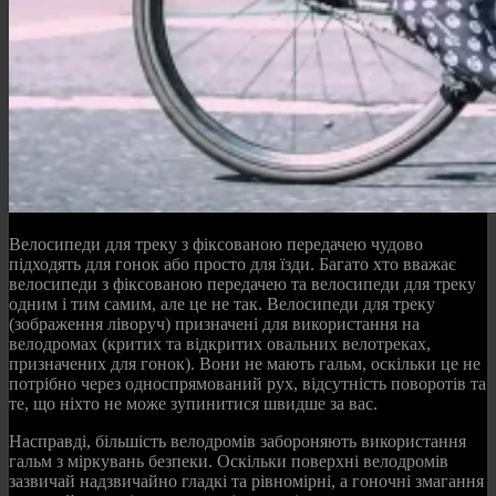
Велосипеди для треку з фіксованою передачею чудово
підходять для гонок або просто для їзди. Багато хто вважає
велосипеди з фіксованою передачею та велосипеди для треку
одним і тим самим, але це не так. Велосипеди для треку
(зображення ліворуч) призначені для використання на
велодромах (критих та відкритих овальних велотреках,
призначених для гонок). Вони не мають гальм, оскільки це не
потрібно через односпрямований рух, відсутність поворотів та
те, що ніхто не може зупинитися швидше за вас.
Насправді, більшість велодромів забороняють використання
гальм з міркувань безпеки. Оскільки поверхні велодромів
зазвичай надзвичайно гладкі та рівномірні, а гоночні змагання