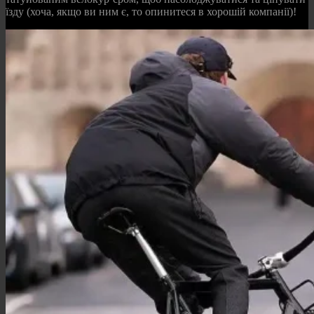
їзду (хоча, якщо ви ним є, то опинитеся в хорошій компанії)!