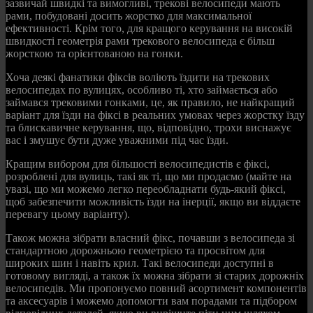
зазвичай швидкі та вимогливі, трекові велосипеди мають
рами, побудовані досить жорстко для максимальної
ефективності. Крім того, для кращого керування на високій
швидкості геометрія рами трекового велосипеда є більш
жорсткою та орієнтованою на гонки.
Хоча деякі фанатики фіксів воліють їздити на трекових
велосипедах по вулицях, особливо ті, хто займається або
займався трековими гонками, це, як правило, не найкращий
варіант для їзди на фіксі в реальних умовах через жорстку їзду
та блискавичне керування, що, відповідно, трохи виснажує
вас і змушує бути дуже уважними під час їзди.
Кращим вибором для більшості велосипедистів є фіксі,
розроблені для вулиць, такі як ті, що ми продаємо (майте на
увазі, що ми можемо легко переобладнати будь-який фіксі,
щоб забезпечити можливість їзди на інерції, якщо ви віддаєте
перевагу цьому варіанту).
Також можна зібрати власний фікс, почавши з велосипеда зі
стандартною дорожньою геометрією та просвітом для
широких шин і навіть крил. Такі велосипеди доступні в
готовому вигляді, а також їх можна зібрати зі старих дорожніх
велосипедів. Ми пропонуємо повний асортимент компонентів
та аксесуарів і можемо допомогти вам порадами та підбором