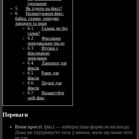
ідеальним
Як їздити на фіксі?
Налаштування фікс-
байка: гальма, передачі,
ланцюги та інше
Гальма чи без
гальм?
Фіксоване
передавальне число
Втулки з
фіксованою
передачею
Ланцюги для
фіксів
Рами для
фіксів
Педалі для
фіксів
Налаштуйте
свій фікс
Переваги
Вони прості
: фіксі — найпростіша форма велосипеда.
Доки ви підтримуєте тиск у шинах, мало що може піти
не так.