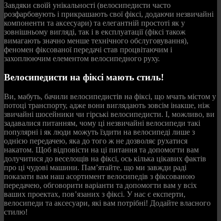
Завдяки своїй унікальності (велосипедисти часто
розфарбовують і прикрашають свої фіксі, додаючи незвичайні
компоненти та аксесуари) та елегантній простоті як у
зовнішньому вигляді, так і в експлуатації (фіксі також
вимагають значно менше технічного обслуговування),
феномен фіксованої передачі став процвітаючим і
захоплюючим елементом велосипедного руху.
Велосипедисти на фіксі мають стиль!
Ви, мабуть, бачили велосипедистів на фіксі, що мчать містом у
потоці транспорту, адже вони виглядають зовсім інакше, ніж
звичайні шосейники чи гірські велосипедисти. І, можливо, ви
задавалися питанням, чому ці незвичайні велосипеди такі
популярні і як люди можуть їздити на велосипеді лише з
однією передачею, яка до того ж не дозволяє рухатися
накатом. Щоб відповісти на ці питання та допомогти вам
долучитися до веселощів на фіксі, ось кілька цікавих фактів
про ці чудові машини. Пам’ятайте, що ми завжди раді
показати вам наш асортимент велосипедів з фіксованою
передачею, обговорити варіанти та допомогти вам у всіх
ваших проектах, пов’язаних з фіксі. У нас є експерти,
велосипеди та аксесуари, які вам потрібні! Додайте власного
стилю!