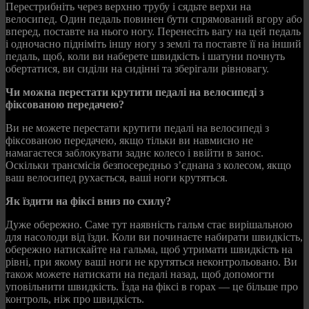
Перестрибніть через верхню трубу і сядьте верхи на
велосипед. Один педаль повинен бути спрямований вгору або
вперед, поставте на нього ногу. Перенесіть вагу на цей педаль
і одночасно підніміть іншу ногу з землі та поставте її на інший
педаль, щоб, коли ви наберете швидкість і шатуни почнуть
обертатися, ви сиділи на сидінні та зберігали рівновагу.
Чи можна перестати крутити педалі на велосипеді з
фіксованою передачею?
Ви не можете перестати крутити педалі на велосипеді з
фіксованою передачею, якщо тільки ви навмисно не
намагаєтеся заблокувати заднє колесо і ввійти в занос.
Оскільки трансмісія безпосередньо з’єднана з колесом, якщо
ваш велосипед рухається, ваші ноги крутяться.
Як їздити на фіксі вниз по схилу?
Дуже обережно. Саме тут наявність гальм стає вирішальною
для насолоди від їзди. Коли ви починаєте набирати швидкість,
обережно натискайте на гальма, щоб утримати швидкість на
рівні, при якому ваші ноги не крутяться неконтрольовано. Ви
також можете натискати на педалі назад, щоб допомогти
уповільнити швидкість. Їзда на фіксі в горах — це більше про
контроль, ніж про швидкість.