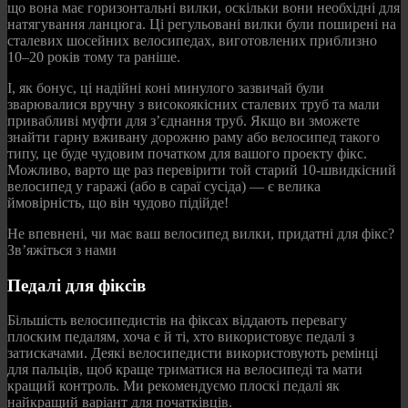
що вона має горизонтальні вилки, оскільки вони необхідні для
натягування ланцюга. Ці регульовані вилки були поширені на
сталевих шосейних велосипедах, виготовлених приблизно
10–20 років тому та раніше.
І, як бонус, ці надійні коні минулого зазвичай були
зварювалися вручну з високоякісних сталевих труб та мали
привабливі муфти для з’єднання труб. Якщо ви зможете
знайти гарну вживану дорожню раму або велосипед такого
типу, це буде чудовим початком для вашого проекту фікс.
Можливо, варто ще раз перевірити той старий 10-швидкісний
велосипед у гаражі (або в сараї сусіда) — є велика
ймовірність, що він чудово підійде!
Не впевнені, чи має ваш велосипед вилки, придатні для фікс?
Зв’яжіться з нами
Педалі для фіксів
Більшість велосипедистів на фіксах віддають перевагу
плоским педалям, хоча є й ті, хто використовує педалі з
затискачами. Деякі велосипедисти використовують ремінці
для пальців, щоб краще триматися на велосипеді та мати
кращий контроль. Ми рекомендуємо плоскі педалі як
найкращий варіант для початківців.