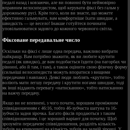
педалі назад і ковзаючи, але ви повинні бути неймовірно
вправним велосипедистом, щоб керувати фіксі без гальм у
дорожньому русі. Крім того, коли ви знаєте, що можете
ефективно гальмувати, вам комфортніше їхати швидше, а
швидкість — це весело! Інакше готуйтеся починати
уповільнюватися задовго до кожного червоного світла.
Фіксоване передавальне число
Оскільки на фіксі є лише одна передача, важливо вибрати
найкращу. Вам потрібно зважити, як ви любите крутити
педалі (як швидко), де вам подобається їздити (на пагорбах чи
рівнині, або й там, і там), а також оцінити свою фізичну форму
(сильніші велосипедисти можуть впоратися з вищими
передачами і навпаки). Деякі люди люблять «крутити», тобто
воліють мати легшу передачу і крутити ногами швидше, тоді
як інші віддають перевагу «натисканню», тобто натисканню
на важчу передачу.
Якщо ви не впевнені, з чого почати, хорошим проміжним
співвідношенням є 46:16, тобто 46-зубчаста шатуна та 16-
зубчаста задня зірочка. Багато фіксів продаються з таким
співвідношенням, і це хороший варіант для початку. Щоб
зрозуміти передачеве співвідношення, розділіть кількість
зубців на кривошипі на кількість зубців на задній зірочці. У