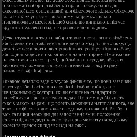
протилежні набори різьблень з правого боку: один для
фіксованої шестерні, а інший для фіксуючого кільця. Фіксуюче
кільце закручується у зворотному напрямку, щільно
прилягаючи до шестерні, щоб сили, що виникають під час
крутіння педалей назад, не призвели до її відриву.
Деякі втулки мають два набори таких протилежних різьблень
або стандартні різьблення для вільного ходу з лівого боку, що
дозволяє встановити шестірню іншого розміру з іншого боку
або одношвидкісний вільний хід на цю сторону. Це дозволяє
перевертати колесо в рамі, щоб змінити передачу або дати
велосипеду можливість рухатися накатом. Таку втулку
називають «фліп-флоп».
Цікавою деталлю задніх втулок фіксів є те, що вони зазвичай
мають різьбові осі та високоякісні різьбові гайки, а не
швидкознімні фіксатори, які ви бачите на стандартних
шосейних та гірських велосипедах. Це тому, що більшість
фіксів мають на рамі, що робить можливим натяг ланцюга, але
також не фіксує заднє колесо в одному положенні. Різьбова
вісь та гайки необхідні для запобігання зміні положення
колеса під дією додаткового крутного моменту на задньому
колесі та трансмісії під час їзди на фіксі.