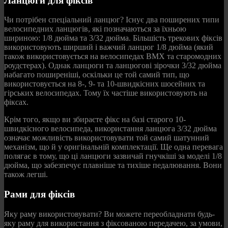
Ланцюги для фіксів
Чи потрібен спеціальний ланцюг? Існує два поширених типи
велосипедних ланцюгів, які позначаються за їхньою
шириною: 1/8 дюйма та 3/32 дюйма. Більшість трекових фіксів
використовують ширший і важчий ланцюг 1/8 дюйма (який
також використовується на велосипедах BMX та старомодних
роудстерах). Однак ланцюги та ланцюгові зірочки 3/32 дюйма
набагато поширеніші, оскільки це той самий тип, що
використовується на 8-, 9- та 10-швидкісних шосейних та
гірських велосипедах. Тому їх частіше використовують на
фіксах.
Крім того, якщо ви збираєте фікс на базі старого 10-
швидкісного велосипеда, використання ланцюга 3/32 дюйма
означає можливість використовувати той самий шатунний
механізм, що й у оригінальній комплектації. Ще одна перевага
полягає в тому, що ці ланцюги зазвичай гнучкіші за моделі 1/8
дюйма, що забезпечує плавніше та тихіше педалювання. Вони
також легші.
Рами для фіксів
Яку раму використовувати? Ви можете переобладнати будь-
яку раму для використання з фіксованою передачею, за умови,