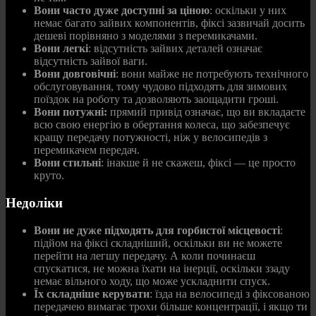
Вони часто дуже доступні за ціною
: оскільки у них
немає багато зайвих компонентів, фіксі зазвичай досить
дешеві порівняно з моделями з перемикачами.
Вони легкі
: відсутність зайвих деталей означає
відсутність зайвої ваги.
Вони довговічні
: вони майже не потребують технічного
обслуговування, тому чудово підходять для зимових
поїздок на роботу та дозволяють заощадити гроші.
Вони потужні:
прямий привід означає, що ви вкладаєте
всю свою енергію в обертання колеса, що забезпечує
кращу передачу потужності, ніж у велосипедів з
перемикачем передач.
Вони стильні
: інакше й не скажеш, фіксі — це просто
круто.
Недоліки
Вони не дуже підходять для горбистої місцевості
:
підйом на фіксі складніший, оскільки ви не можете
перейти на легшу передачу. А коли починаєш
спускатися, не можна їхати на інерції, оскільки ззаду
немає вільного ходу, що може ускладнити спуск.
Їх складніше керувати
: їзда на велосипеді з фіксованою
передачею вимагає трохи більше концентрації, і якщо ти