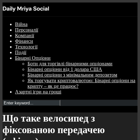
Війна
Персоналії
Компанії
Фінанси
Технології
Події
Бінарні Опціони
Боти для торгівлі бінарними опціонами
Бінарні опціони від 1 долара США
Бінарні опціони з мінімальним депозитом
Як торгувати криптовалютою: Бінарні опціони на
крипту – як це працює?
Азартні ігри на гроші
Що таке велосипед з
фіксованою передачею