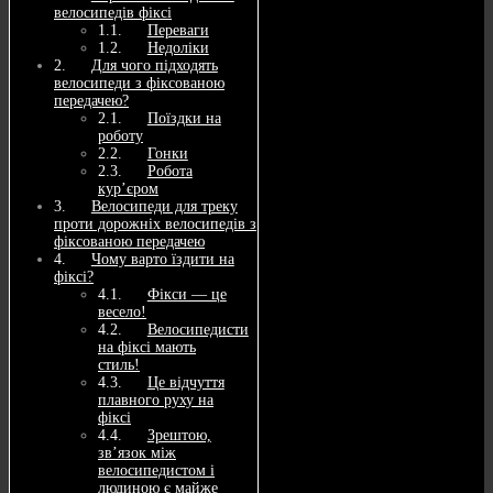
велосипедів фіксі
Переваги
Недоліки
Для чого підходять
велосипеди з фіксованою
передачею?
Поїздки на
роботу
Гонки
Робота
кур’єром
Велосипеди для треку
проти дорожніх велосипедів з
фіксованою передачею
Чому варто їздити на
фіксі?
Фікси — це
весело!
Велосипедисти
на фіксі мають
стиль!
Це відчуття
плавного руху на
фіксі
Зрештою,
зв’язок між
велосипедистом і
людиною є майже