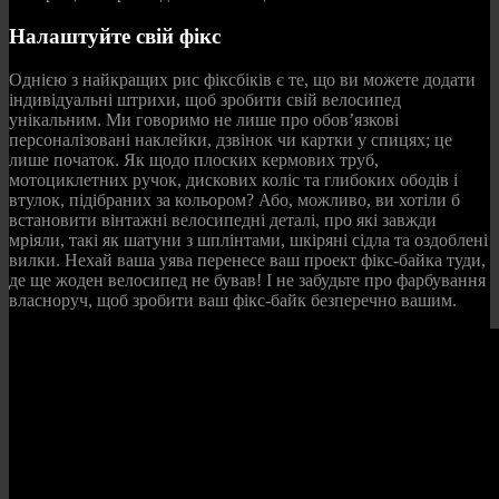
Налаштуйте свій фікс
Однією з найкращих рис фіксбіків є те, що ви можете додати
індивідуальні штрихи, щоб зробити свій велосипед
унікальним. Ми говоримо не лише про обов’язкові
персоналізовані наклейки, дзвінок чи картки у спицях; це
лише початок. Як щодо плоских кермових труб,
мотоциклетних ручок, дискових коліс та глибоких ободів і
втулок, підібраних за кольором? Або, можливо, ви хотіли б
встановити вінтажні велосипедні деталі, про які завжди
мріяли, такі як шатуни з шплінтами, шкіряні сідла та оздоблені
вилки. Нехай ваша уява перенесе ваш проект фікс-байка туди,
де ще жоден велосипед не бував! І не забудьте про фарбування
власноруч, щоб зробити ваш фікс-байк безперечно вашим.