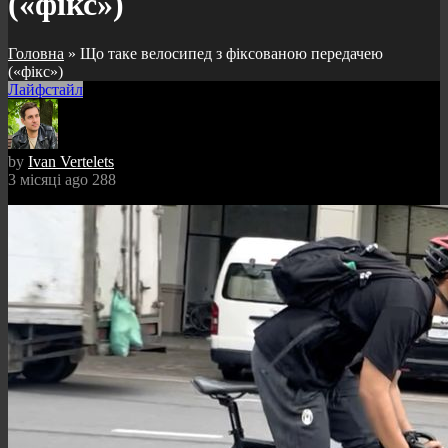
(«фікс»)
Головна
»
Що таке велосипед з фіксованою передачею
(«фікс»)
Лайфстайл
by
Ivan Vertelets
3 місяці ago
288