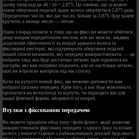
цьому прикладі це 46 / 16 = 2,875. Це означає, що за кожне
повне обертання педалей заднє колесо обертається 2,875 рази.
Передаточне число, яке дає число, більше за 2,875, буде важче
крутити, а менше число — легше.
Один з порад полягає в тому, що на фіксі ви можете обійтися
дещо вищим передаточним числом, ніж ви звикли, завдяки
додатковій ефективності та інерції заднього колеса та
фіксованої шестерні, які підтримують обертання педалей.
Інший спосіб визначити, яку передачу використовувати, — це
вибрати таку, яка буде достатньо легкою, щоб піднятися на
пагорби, які вам потрібно подолати, але не настільки легкою,
щоб ви втратили контроль під час спуску.
Коли ви купуєте новий фікс, ми можемо допомогти вам
вибрати ідеальну передачу. Крім того, у вас буде можливість
проїхатися на велосипеді та відчути, чи підходить він для
вашої фізичної форми, місцевості та потреб.
Втулки з фіксованою передачею
Ви можете придбати обод типу «фліп-флоп», який дозволяє
використовувати фіксовану передачу з одного боку та вільне
колесо з іншого! Однією з найважливіших деталей будь-якого
фіксі є задня втулка. Це дещо особлива деталь, яка має два