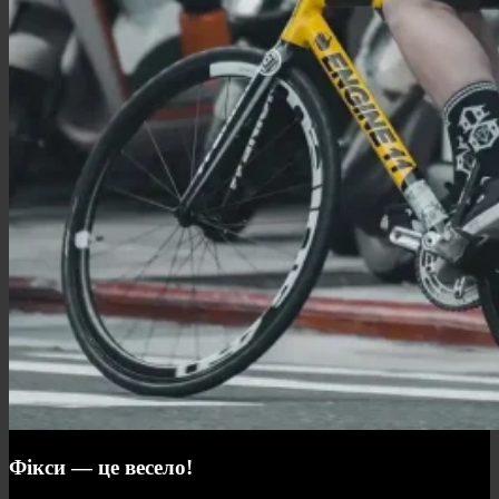
Фікси — це весело!