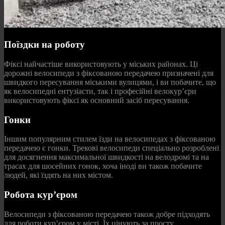
Поїздки на роботу
Фіксі найчастіше використовують у міських районах. Ці
дорожні велосипеди з фіксованою передачею призначені для
швидкого пересування міськими вулицями, і ви побачите, що
як велосипедні ентузіасти, так і професійні велокур’єри
використовують фіксі як основний засіб пересування.
Гонки
Іншим популярним стилем їзди на велосипедах з фіксованою
передачею є гонки. Трекові велосипеди спеціально розроблені
для досягнення максимальної швидкості на велодромі та на
трасах для шосейних гонок, хоча іноді ви також побачите
людей, які їздять на них містом.
Робота кур’єром
Велосипеди з фіксованою передачею також добре підходять
для роботи кур’єром у місті. Їх цінують за просту