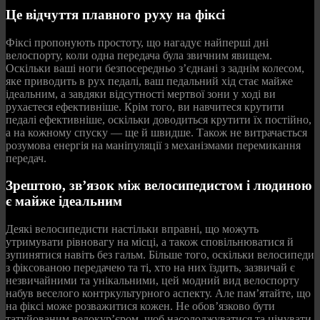
Це відчуття плавного руху на фіксі
Фіксі пропонують простоту, що нагадує найперші дні
велоспорту, коли одна передача була звичним явищем.
Оскільки ваші ноги безпосередньо з’єднані з заднім колесом,
яке приводить в рух педалі, ваш педальний хід стає майже
ідеальним, а завдяки відсутності мертвої зони у ході ви
рухаєтеся ефективніше. Крім того, ви навчитеся крутити
педалі ефективніше, оскільки доводиться крутити їх постійно,
а на кожному спуску — ще й швидше. Також не витрачається
розумова енергія на маніпуляції з механізмами перемикання
передач.
Зрештою, зв’язок між велосипедистом і людиною
є майже ідеальним
Деякі велосипедисти настільки вправні, що можуть
утримувати рівновагу на місці, а також сповільнюватися й
зупинятися навіть без гальм. Більше того, оскільки велосипеди
з фіксованою передачею та ті, хто на них їздить, зазвичай є
незвичайними та унікальними, цей модний вид велоспорту
набув веселого контркультурного аспекту. Але пам’ятайте, що
на фіксі може розважитися кожен. Не обов’язково бути
татуйованим велокур’єром, щоб насолоджуватися та цінувати