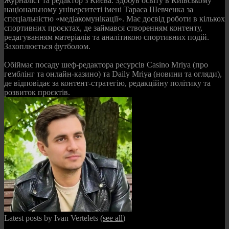
Журналіст та редактор з Києва. Здобув освіту в Київському
національному університеті імені Тараса Шевченка за
спеціальністю «медіакомунікації». Має досвід роботи в кількох
спортивних проєктах, де займався створенням контенту,
редагуванням матеріалів та аналітикою спортивних подій.
Захоплюється футболом.
Обіймає посаду шеф-редактора ресурсів Casino Mriya (про
гемблінг та онлайн-казино) та Daily Mriya (новини та огляди),
де відповідає за контент-стратегію, редакційну політику та
розвиток проєктів.
Latest posts by Ivan Vertelets
(
see all
)