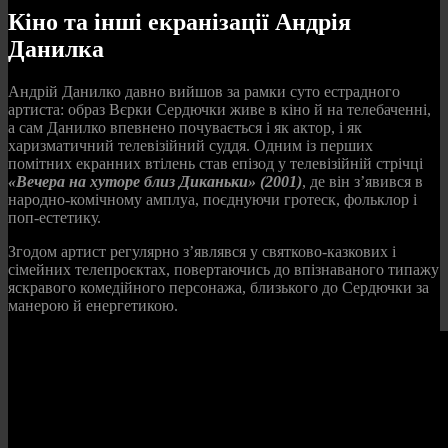
Кіно та інші екранізації Андрія
Данилка
Андрій Данилко давно вийшов за рамки суто естрадного
артиста: образ Вєрки Сердючки живе в кіно й на телебаченні,
а сам Данилко впевнено почувається і як актор, і як
харизматичний телевізійний суддя. Одним із перших
помітних екранних втілень став епізод у телевізійній стрічці
«Вечера на хуторе близ Диканьки» (2001)
, де він з’явився в
народно‑комічному амплуа, поєднуючи гротеск, фольклор і
поп‑естетику.
Згодом артист регулярно з’являвся у святково‑казкових і
сімейних телепроєктах, повертаючись до впізнаваного типажу
яскравого комедійного персонажа, близького до Сердючки за
манерою й енергетикою.