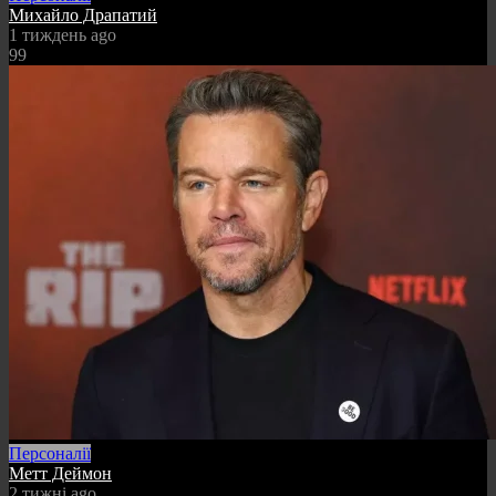
Михайло Драпатий
1 тиждень ago
99
Персоналії
Метт Деймон
2 тижні ago