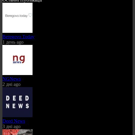
Beregovo Today
1 день ago
NGNews
2 дні ago
Deed News
3 дні ago