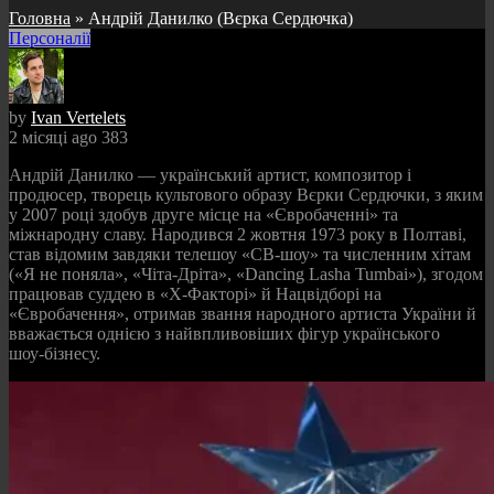
Головна
»
Андрій Данилко (Вєрка Сердючка)
Персоналії
by
Ivan Vertelets
2 місяці ago
383
Андрій Данилко — український артист, композитор і
продюсер, творець культового образу Вєрки Сердючки, з яким
у 2007 році здобув друге місце на «Євробаченні» та
міжнародну славу. Народився 2 жовтня 1973 року в Полтаві,
став відомим завдяки телешоу «СВ‑шоу» та численним хітам
(«Я не поняла», «Чіта‑Дріта», «Dancing Lasha Tumbai»), згодом
працював суддею в «Х‑Факторі» й Нацвідборі на
«Євробачення», отримав звання народного артиста України й
вважається однією з найвпливовіших фігур українського
шоу‑бізнесу.