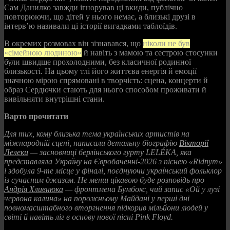
Сам Данилко завжди ігнорував ці вкиди, публічно
повторюючи, що дітей у нього немає, а близькі друзі в
інтерв’ю називали ці історії вигадками таблоїдів.
В окремих розмовах він зізнавався, що
ніколи не був
«сімейною людиною»
й навіть з мамою та сестрою стосунки
були швидше прохолодними, без класичної родинної
близькості. На цьому тлі його життєва енергія й емоції
значною мірою спрямовані в творчість: сцена, концерти й
образ Сердючки стають для нього способом проживати й
вивільняти внутрішні стани.
Варто прочитати
Для тих, кому близька тема українських артистів на
міжнародній сцені, написали детальну біографію
Вікторії
Лелеки
— засновниці берлінського гурту LELÉKA, яка
представляла Україну на Євробаченні‑2026 з піснею «Ridnym»
і здобула 9‑те місце у фіналі, поєднуючи український фольклор
із сучасним джазом. Не менш цікавою буде розповідь про
Андрія Хливнюка
— фронтмена Бумбокс, чий запис «Ой у лузі
червона калина» на порожньому Майдані у перші дні
повномасштабного вторгнення підкорив мільйони людей у
світі й навіть ліг в основу нової пісні Pink Floyd.