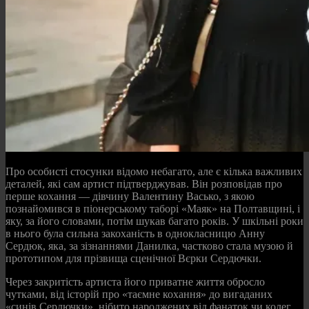
Про особисті стосунки відомо небагато, але є кілька важливих
деталей, які сам артист підтверджував. Він розповідав про
перше кохання — дівчину Валентину Васько, з якою
познайомився в піонерському таборі «Маяк» на Полтавщині, і
яку, за його словами, потім шукав багато років. У шкільні роки
в нього була сильна закоханість в однокласницю Анну
Сердюк, яка, за зізнаннями Данилка, частково стала музою й
прототипом для прізвища сценічної Вєрки Сердючки.
Через закритість артиста його приватне життя обросло
чутками, від історій про «таємне кохання» до вигаданих
«синів Сердючки», нібито народжених від фанаток чи колег.