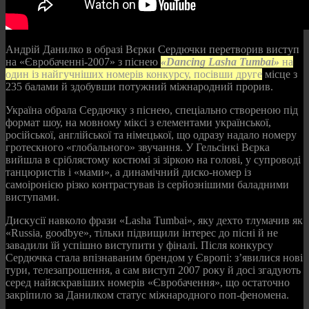
Андрій Данилко в образі Вєрки Сердючки перетворив виступ
на «Євробаченні‑2007» з піснею
«Dancing Lasha Tumbai»
на
один із найгучніших номерів конкурсу, посівши друге
місце з
235 балами й здобувши потужний міжнародний прорив.
Україна обрала Сердючку з піснею, спеціально створеною під
формат шоу, на мовному міксі з елементами української,
російської, англійської та німецької, що одразу надало номеру
гротескного «глобального» звучання. У Гельсінкі Вєрка
вийшла в сріблястому костюмі зі зіркою на голові, у супроводі
танцюристів і «мами», а динамічний диско‑номер із
самоіронією різко контрастував із серйознішими баладними
виступами.
Дискусії навколо фрази «Lasha Tumbai», яку дехто тлумачив як
«Russia, goodbye», тільки підвищили інтерес до пісні й не
завадили їй успішно виступити у фіналі. Після конкурсу
Сердючка стала впізнаваним брендом у Європі: з’явилися нові
тури, телезапрошення, а сам виступ 2007 року й досі згадують
серед найяскравіших номерів «Євробачення», що остаточно
закріпило за Данилком статус міжнародного поп‑феномена.