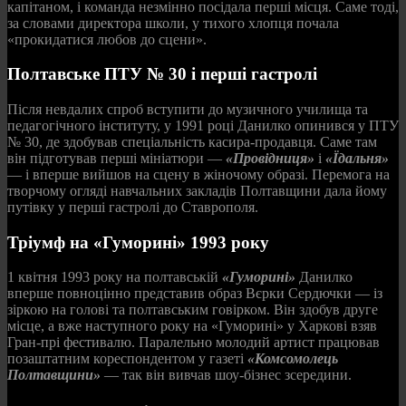
капітаном, і команда незмінно посідала перші місця. Саме тоді,
за словами директора школи, у тихого хлопця почала
«прокидатися любов до сцени».
Полтавське ПТУ № 30 і перші гастролі
Після невдалих спроб вступити до музичного училища та
педагогічного інституту, у 1991 році Данилко опинився у ПТУ
№ 30, де здобував спеціальність касира-продавця. Саме там
він підготував перші мініатюри —
«Провідниця»
і
«Їдальня»
— і вперше вийшов на сцену в жіночому образі. Перемога на
творчому огляді навчальних закладів Полтавщини дала йому
путівку у перші гастролі до Ставрополя.
Тріумф на «Гуморині» 1993 року
1 квітня 1993 року на полтавській
«Гуморині»
Данилко
вперше повноцінно представив образ Вєрки Сердючки — із
зіркою на голові та полтавським говірком. Він здобув друге
місце, а вже наступного року на «Гуморині» у Харкові взяв
Гран-прі фестивалю. Паралельно молодий артист працював
позаштатним кореспондентом у газеті
«Комсомолець
Полтавщини»
— так він вивчав шоу-бізнес зсередини.