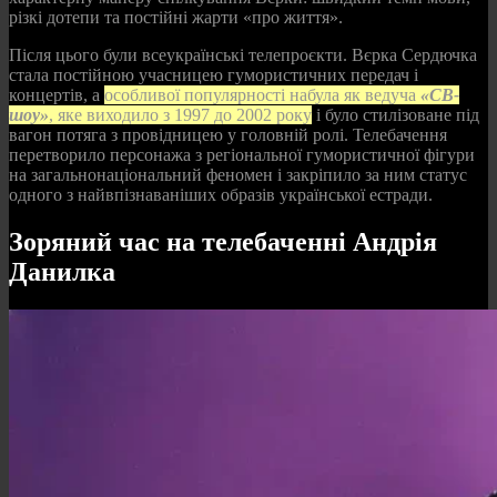
різкі дотепи та постійні жарти «про життя».
Після цього були всеукраїнські телепроєкти. Вєрка Сердючка
стала постійною учасницею гумористичних передач і
концертів, а
особливої популярності набула як ведуча
«СВ-
шоу»
, яке виходило з 1997 до 2002 року
і було стилізоване під
вагон потяга з провідницею у головній ролі. Телебачення
перетворило персонажа з регіональної гумористичної фігури
на загальнонаціональний феномен і закріпило за ним статус
одного з найвпізнаваніших образів української естради.
Зоряний час на телебаченні Андрія
Данилка