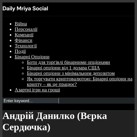
Війна
Персоналії
Компанії
Фінанси
Технології
Події
Бінарні Опціони
Боти для торгівлі бінарними опціонами
Бінарні опціони від 1 долара США
Бінарні опціони з мінімальним депозитом
Як торгувати криптовалютою: Бінарні опціони на
крипту – як це працює?
Азартні ігри на гроші
Андрій Данилко (Вєрка
Сердючка)