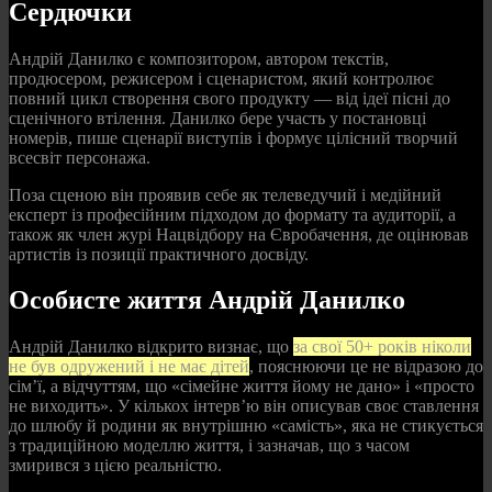
Сердючки
Андрій Данилко є композитором, автором текстів,
продюсером, режисером і сценаристом, який контролює
повний цикл створення свого продукту — від ідеї пісні до
сценічного втілення. Данилко бере участь у постановці
номерів, пише сценарії виступів і формує цілісний творчий
всесвіт персонажа.
Поза сценою він проявив себе як телеведучий і медійний
експерт із професійним підходом до формату та аудиторії, а
також як член журі Нацвідбору на Євробачення, де оцінював
артистів із позиції практичного досвіду.
Особисте життя Андрій Данилко
Андрій Данилко відкрито визнає, що
за свої 50+ років ніколи
не був одружений і не має дітей
, пояснюючи це не відразою до
сім’ї, а відчуттям, що «сімейне життя йому не дано» і «просто
не виходить». У кількох інтерв’ю він описував своє ставлення
до шлюбу й родини як внутрішню «самість», яка не стикується
з традиційною моделлю життя, і зазначав, що з часом
змирився з цією реальністю.