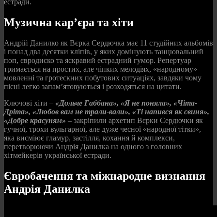
естради.
Музична кар’єра та хіти
Андрій Данилко як Вєрка Сердючка має 11 студійних альбомів
і понад два десятки кліпів, у яких домінують танцювальний
поп, євродиско та яскравий естрадний гумор. Репертуар
тримається на простих, але чіпких мелодіях, «народному»
мовленні та гротескних побутових ситуаціях, завдяки чому
пісні легко запам’ятовуються і розходяться на цитати.
Ключові хіти –
«Дольче Габбана», «Я не поняла», «Чіта-
Дріта», «Любов вам не трали-вали», «Ті напився як свиня»,
«Добре красуням»
– закріпили архетип Вєрки Сердючки як
гучної, трохи вульгарної, але дуже чесної «народної тітки»,
яка висміює гламур, застілля, кохання й комплекси,
перетворюючи Андрія Данилка на одного з головних
хітмейкерів української естради.
Євробачення та міжнародне визнання
Андрія Данилка