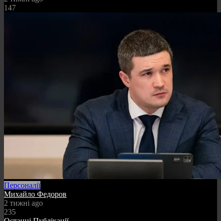
147
Персоналії
Михайло Федоров
2 тижні ago
235
Останні Публікації