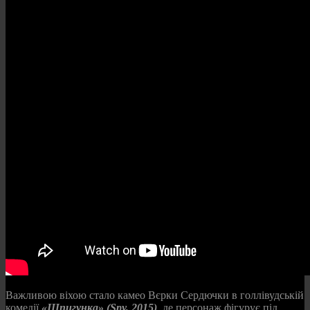
Важливою віхою стало камео Вєрки Сердючки в голлівудській
комедії
«Шпигунка» (Spy, 2015)
, де персонаж фігурує під