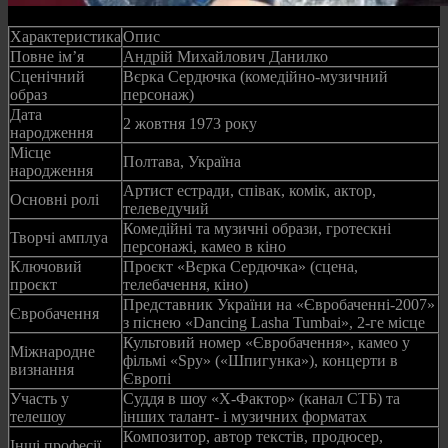
Характеристика
Опис
Повне ім’я
Андрій Михайлович Данилко
Сценічний
Вєрка Сердючка (комедійно‑музичний
образ
персонаж)
Дата
2 жовтня 1973 року
народження
Місце
Полтава, Україна
народження
Артист естради, співак, комік, актор,
Основні ролі
телеведучий
Комедійні та музичні образи, гротескні
Творчі амплуа
персонажі, камео в кіно
Ключовий
Проєкт «Вєрка Сердючка» (сцена,
проєкт
телебачення, кіно)
Представник України на «Євробаченні‑2007»
Євробачення
з піснею «Dancing Lasha Tumbai», 2‑ге місце
Культовий номер «Євробачення», камео у
Міжнародне
фільмі «Spy» («Шпигунка»), концерти в
визнання
Європі
Участь у
Суддя в шоу «Х‑Фактор» (канал СТБ) та
телешоу
інших талант‑ і музичних форматах
Композитор, автор текстів, продюсер,
Інші професії