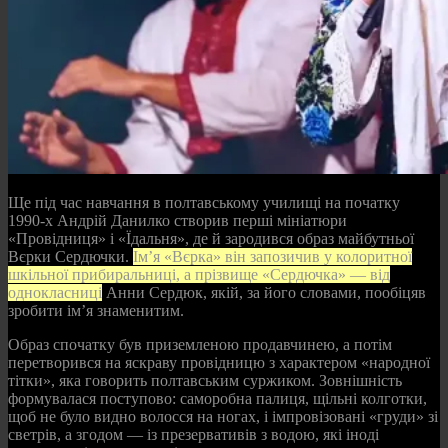
Ще під час навчання в полтавському училищі на початку
1990-х Андрій Данилко створив перші мініатюри
«Провідниця» і «Їдальня», де й зародився образ майбутньої
Вєрки Сердючки.
Ім’я «Вєрка» він запозичив у колоритної
шкільної прибиральниці, а прізвище «Сердючка» — від
однокласниці
Анни Сердюк, якій, за його словами, пообіцяв
зробити ім’я знаменитим.
Образ спочатку був приземленою продавчинею, а потім
перетворився на яскраву провідницю з характером «народної
тітки», яка говорить полтавським суржиком. Зовнішність
формувалася поступово: саморобна палиця, щільні колготки,
щоб не було видно волосся на ногах, і імпровізовані «груди» зі
светрів, а згодом — із презервативів з водою, які іноді