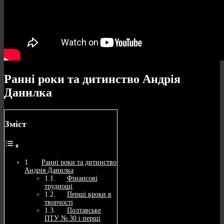
Ранні роки та дитинство Андрія
Данилка
Зміст
Ранні роки та дитинство
Андрія Данилка
Фінансові
труднощі
Перші кроки в
творчості
Полтавське
ПТУ № 30 і перші