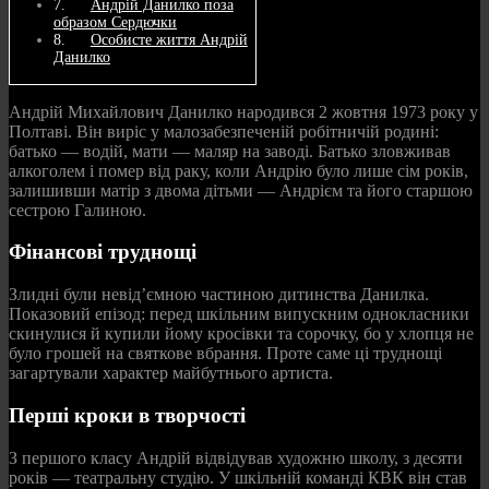
Андрій Данилко поза
образом Сердючки
Особисте життя Андрій
Данилко
Андрій Михайлович Данилко народився 2 жовтня 1973 року у
Полтаві. Він виріс у малозабезпеченій робітничій родині:
батько — водій, мати — маляр на заводі. Батько зловживав
алкоголем і помер від раку, коли Андрію було лише сім років,
залишивши матір з двома дітьми — Андрієм та його старшою
сестрою Галиною.
Фінансові труднощі
Злидні були невід’ємною частиною дитинства Данилка.
Показовий епізод: перед шкільним випускним однокласники
скинулися й купили йому кросівки та сорочку, бо у хлопця не
було грошей на святкове вбрання. Проте саме ці труднощі
загартували характер майбутнього артиста.
Перші кроки в творчості
З першого класу Андрій відвідував художню школу, з десяти
років — театральну студію. У шкільній команді КВК він став