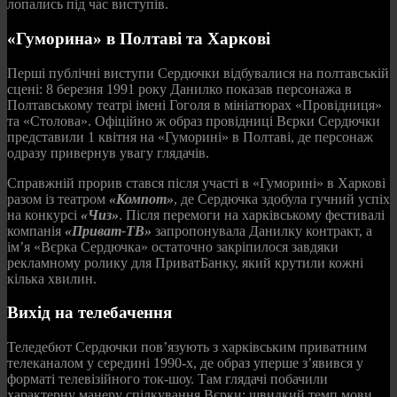
лопались під час виступів.
«Гуморина» в Полтаві та Харкові
Перші публічні виступи Сердючки відбувалися на полтавській
сцені: 8 березня 1991 року Данилко показав персонажа в
Полтавському театрі імені Гоголя в мініатюрах «Провідниця»
та «Столова». Офіційно ж образ провідниці Вєрки Сердючки
представили 1 квітня на «Гуморині» в Полтаві, де персонаж
одразу привернув увагу глядачів.
Справжній прорив стався після участі в «Гуморині» в Харкові
разом із театром
«Компот»
, де Сердючка здобула гучний успіх
на конкурсі
«Чиз»
. Після перемоги на харківському фестивалі
компанія
«Приват-ТВ»
запропонувала Данилку контракт, а
ім’я «Вєрка Сердючка» остаточно закріпилося завдяки
рекламному ролику для ПриватБанку, який крутили кожні
кілька хвилин.
Вихід на телебачення
Теледебют Сердючки пов’язують з харківським приватним
телеканалом у середині 1990‑х, де образ уперше з’явився у
форматі телевізійного ток-шоу. Там глядачі побачили
характерну манеру спілкування Вєрки: швидкий темп мови,