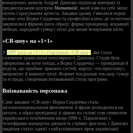
концертних записів Андрій Данилко підписав контракт із
продюсерським центром
Mamamusic
, який взяв на себе запис
пісень і просування артиста. Завдяки цьому з’явилися перші
великі хіти Вєрки Сердючки та професійні кліпи, де остаточно
закріпилися фірмові риси образу: форма провідниці, яскравий
мейкап, народний гумор і легкі для запам’ятовування пісні.
«СВ-шоу» на «1+1»
У
1997 році на «1+1» стартувало «СВ-шоу»
, яке стало
головним трампліном популярності Данилка. Студія була
оформлена як купе поїзда, а Вєрка Сердючка — провідниця й
ведуча, що приймає зіркових гостей, жартує «по-простому»,
імпровізує й виконує пісні. Формат поєднував ток-шоу, гумор
та естраду, створивши впізнаваний стиль програми.
Впізнаваність персонажа
Саме завдяки «СВ-шоу» Вєрка Сердючка стала
загальнонаціональним феноменом: її фрази розходилися на
цитати, а образ провідниці зі зіркою на голові став символом
українського телебачення кінця 1990‑х. Паралельно з
телеефірами концертна діяльність стрімко зростала, і Данилко
закріпив статус однієї з найуспішніших зірок української