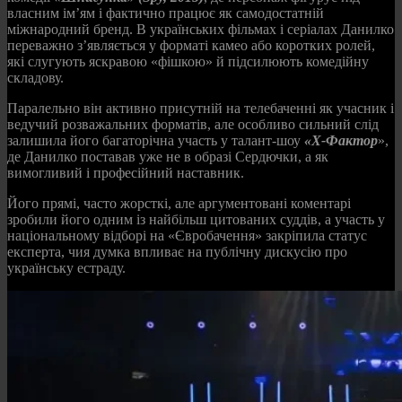
власним ім’ям і фактично працює як самодостатній
міжнародний бренд. В українських фільмах і серіалах Данилко
переважно з’являється у форматі камео або коротких ролей,
які слугують яскравою «фішкою» й підсилюють комедійну
складову.
Паралельно він активно присутній на телебаченні як учасник і
ведучий розважальних форматів, але особливо сильний слід
залишила його багаторічна участь у талант‑шоу
«Х‑Фактор
»,
де Данилко поставав уже не в образі Сердючки, а як
вимогливий і професійний наставник.
Його прямі, часто жорсткі, але аргументовані коментарі
зробили його одним із найбільш цитованих суддів, а участь у
національному відборі на «Євробачення» закріпила статус
експерта, чия думка впливає на публічну дискусію про
українську естраду.