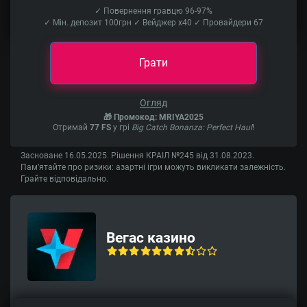
✓ Повернення гравцю 96-97%
✓ Мін. депозит 100грн ✓ Вейджер х40 ✓ Провайдери 67
Грати
Огляд
🎁 Промокод: MRIYA2025
Отримай
77 FS
у грі
Big Catch Bonanza: Perfect Haul
!
Засноване 16.05.2025. Рішення КРАІЛ №245 від 31.08.2023.
Пам’ятайте про ризики: азартні ігри можуть викликати залежність.
Грайте відповідально.
Вегас казино