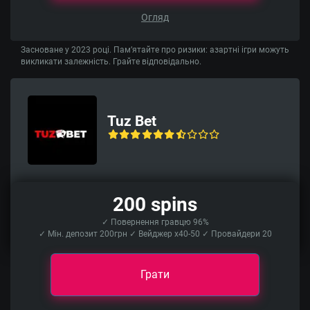
Огляд
Засноване у 2023 році. Пам’ятайте про ризики: азартні ігри можуть
викликати залежність. Грайте відповідально.
Tuz Bet
200 spins
✓ Повернення гравцю 96%
✓ Мін. депозит 200грн ✓ Вейджер x40-50 ✓ Провайдери 20
Грати