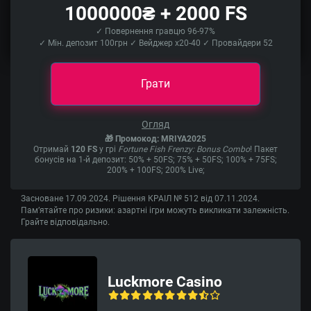
1000000₴ + 2000 FS
✓ Повернення гравцю 96-97%
✓ Мін. депозит 100грн ✓ Вейджер x20-40 ✓ Провайдери 52
Грати
Огляд
🎁 Промокод: MRIYA2025
Отримай
120 FS
у грі
Fortune Fish Frenzy: Bonus Combo
! Пакет
бонусів на 1-й депозит: 50% + 50FS; 75% + 50FS; 100% + 75FS;
200% + 100FS; 200% Live;
Засноване 17.09.2024. Рішення КРАІЛ № 512 від 07.11.2024.
Пам’ятайте про ризики: азартні ігри можуть викликати залежність.
Грайте відповідально.
Luckmore Casino