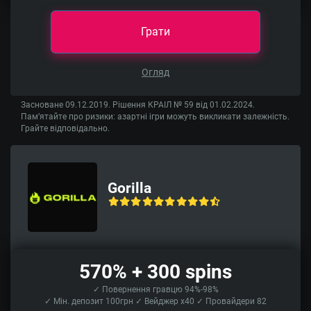
Грати
Огляд
Засноване 09.12.2019. Рішення КРАІЛ № 59 від 01.02.2024.
Пам’ятайте про ризики: азартні ігри можуть викликати залежність.
Грайте відповідально.
Gorilla
570% + 300 spins
✓ Повернення гравцю 94%-98%
✓ Мін. депозит 100грн ✓ Вейджер x40 ✓ Провайдери 82