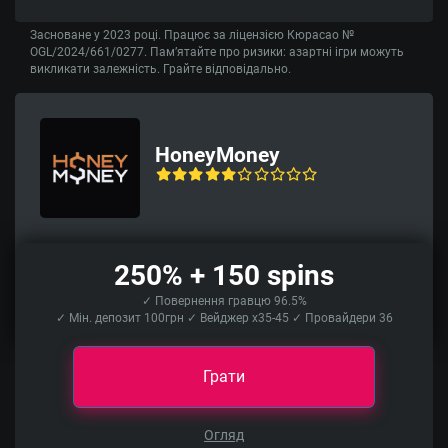
Засноване у 2023 році. Працює за ліцензією Кюрасао №
OGL/2024/661/0277. Пам’ятайте про ризики: азартні ігри можуть
викликати залежність. Грайте відповідально.
HoneyMoney
250% + 150 spins
✓ Повернення гравцю 96.5%
✓ Мін. депозит 100грн ✓ Вейджер x35-45 ✓ Провайдери 36
Грати
Огляд