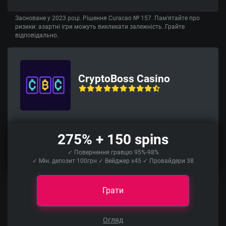
Засноване у 2023 році. Рішення Curacao № 157. Пам’ятайте про
ризики: азартні ігри можуть викликати залежність. Грайте
відповідально.
CryptoBoss Casino
275% + 150 spins
✓ Повернення гравцю 95%-98%
✓ Мін. депозит 100грн ✓ Вейджер x45 ✓ Провайдери 38
Грати
Огляд