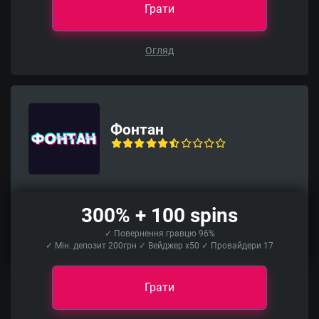
Грати
Огляд
Фонтан
300% + 100 spins
✓ Повернення гравцю 96%
✓ Мін. депозит 200грн ✓ Вейджер x50 ✓ Провайдери 17
Грати