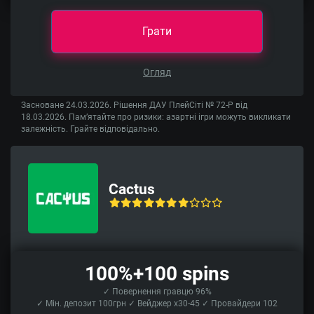
Грати
Огляд
Засноване 24.03.2026. Рішення ДАУ ПлейСіті № 72-Р від
18.03.2026. Пам’ятайте про ризики: азартні ігри можуть викликати
залежність. Грайте відповідально.
Cactus
100%+100 spins
✓ Повернення гравцю 96%
✓ Мін. депозит 100грн ✓ Вейджер x30-45 ✓ Провайдери 102