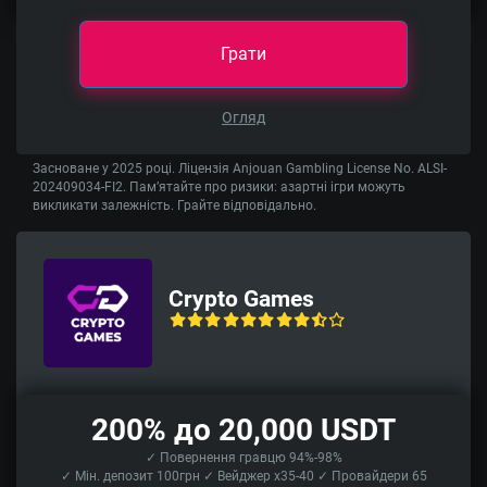
Грати
Огляд
Засноване у 2025 році. Ліцензія Anjouan Gambling License No. ALSI-
202409034-FI2. Пам’ятайте про ризики: азартні ігри можуть
викликати залежність. Грайте відповідально.
Crypto Games
200% до 20,000 USDT
✓ Повернення гравцю 94%-98%
✓ Мін. депозит 100грн ✓ Вейджер x35-40 ✓ Провайдери 65