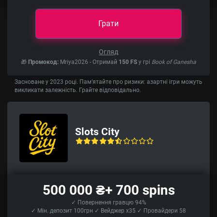
Грати
Огляд
🎁
Промокод:
Mriya2026 - Отримай
150 FS
у грі
Book of Ganesha
Засноване у 2023 році. Пам’ятайте про ризики: азартні ігри можуть
викликати залежність. Грайте відповідально.
Slots Сity
500 000 ₴+ 700 spins
✓ Повернення гравцю 94%
✓ Мін. депозит 100грн ✓ Вейджер x35 ✓ Провайдери 58