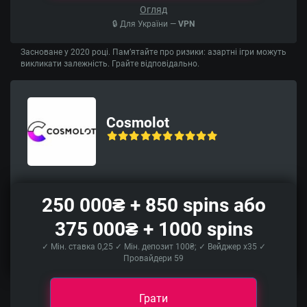
Огляд
🔒 Для України —
VPN
Засноване у 2020 році. Пам’ятайте про ризики: азартні ігри можуть
викликати залежність. Грайте відповідально.
Cosmolot
250 000₴ + 850 spins або
375 000₴ + 1000 spins
✓ Мін. ставка 0,25 ✓ Мін. депозит 100₴; ✓ Вейджер x35 ✓
Провайдери 59
Грати