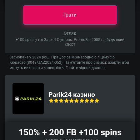
Грати
Огляд
+100 spins у грі Gate of Olympus; PromoBet 200₴ на будь-який
спорт
Засноване у 2024 році. Працює за міжнародною ліцензією
Кюрасао (8048/JAZ2024-052). Пам'ятайте про ризики: азартні ігри
можуть викликати залежність. Грайте відповідально.
Parik24 казино
150% + 200 FB +100 spins