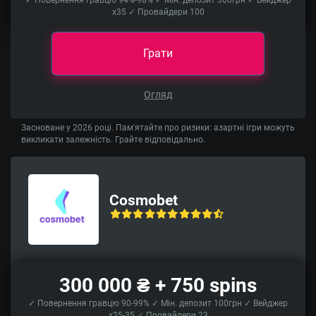
✓ Повернення гравцю 94%-98% ✓ Мін. депозит 300грн ✓ Вейджер
x35 ✓ Провайдери 100
Грати
Огляд
Засноване у 2026 році. Пам'ятайте про ризики: азартні ігри можуть
викликати залежність. Грайте відповідально.
Cosmobet
300 000 ₴ + 750 spins
✓ Повернення гравцю 90-99% ✓ Мін. депозит 100грн ✓ Вейджер
x25-35 ✓ Провайдери 23